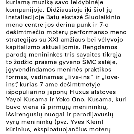
kuriamą muziką savo leidybinėje
kompanijoje. Didžiausioje iki šiol jų
instaliacijoje Batų ekstazė Šiuolaikinio
meno centre jos derina punk ir 7-o
dešimtmečio moterų performanso meno
strategijas su XXI amžiaus bei vėlyvojo
kapitalizmo aktualijomis. Rengdamos
parodą menininkės tris savaites tikrąja
to žodžio prasme gyveno ŠMC salėje,
įgyvendindamos meninės praktikos
formas, vadinamas „live-ins“ ir „love-
ins“, kurias 7-ame dešimtmetyje
išpopuliarino japonų Fluxus atstovės
Yayoi Kusama ir Yoko Ono. Kusama, kuri
buvo viena iš pirmųjų menininkių,
išsirengusių nuogai ir parodijavusių
vyrų menininkų (pvz. Yves Klein)
kūrinius, eksploatuojančius moterų