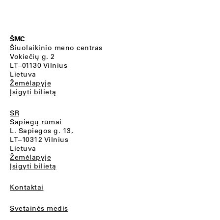
ŠMC
Šiuolaikinio meno centras
Vokiečių g. 2
LT–01130 Vilnius
Lietuva
Žemėlapyje
Įsigyti bilietą
SR
Sapiegų rūmai
L. Sapiegos g. 13,
LT–10312 Vilnius
Lietuva
Žemėlapyje
Įsigyti bilietą
Kontaktai
Svetainės medis