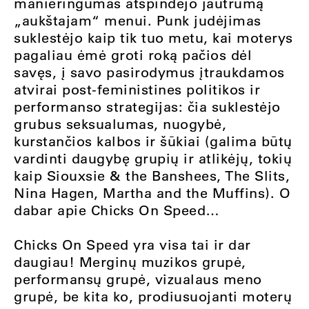
manieringumas atspindėjo jautrumą
„aukštajam“ menui. Punk judėjimas
suklestėjo kaip tik tuo metu, kai moterys
pagaliau ėmė groti roką pačios dėl
savęs, į savo pasirodymus įtraukdamos
atvirai post-feministines politikos ir
performanso strategijas: čia suklestėjo
grubus seksualumas, nuogybė,
kurstančios kalbos ir šūkiai (galima būtų
vardinti daugybę grupių ir atlikėjų, tokių
kaip Siouxsie & the Banshees, The Slits,
Nina Hagen, Martha and the Muffins). O
dabar apie Chicks On Speed…
Chicks On Speed yra visa tai ir dar
daugiau! Merginų muzikos grupė,
performansų grupė, vizualaus meno
grupė, be kita ko, prodiusuojanti moterų