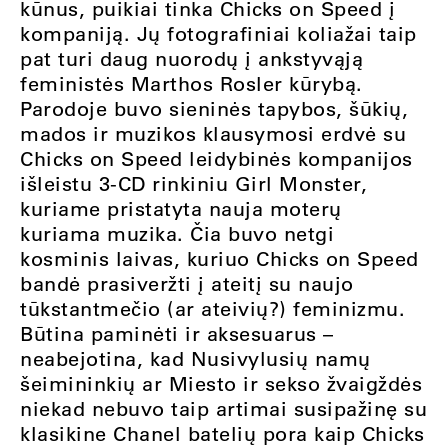
kūnus, puikiai tinka Chicks on Speed į
kompaniją. Jų fotografiniai koliažai taip
pat turi daug nuorodų į ankstyvąją
feministės Marthos Rosler kūrybą.
Parodoje buvo sieninės tapybos, šūkių,
mados ir muzikos klausymosi erdvė su
Chicks on Speed leidybinės kompanijos
išleistu 3-CD rinkiniu Girl Monster,
kuriame pristatyta nauja moterų
kuriama muzika. Čia buvo netgi
kosminis laivas, kuriuo Chicks on Speed
bandė prasiveržti į ateitį su naujo
tūkstantmečio (ar ateivių?) feminizmu.
Būtina paminėti ir aksesuarus –
neabejotina, kad Nusivylusių namų
šeimininkių ar Miesto ir sekso žvaigždės
niekad nebuvo taip artimai susipažinę su
klasikine Chanel batelių pora kaip Chicks