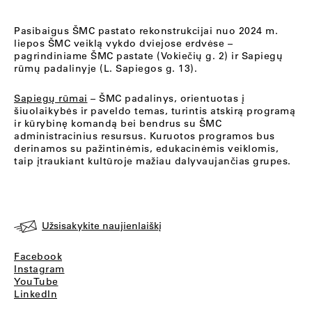
Pasibaigus ŠMC pastato rekonstrukcijai nuo 2024 m.
liepos ŠMC veiklą vykdo dviejose erdvėse –
pagrindiniame ŠMC pastate (Vokiečių g. 2) ir Sapiegų
rūmų padalinyje (L. Sapiegos g. 13).
Sapiegų rūmai
– ŠMC padalinys, orientuotas į
šiuolaikybės ir paveldo temas, turintis atskirą programą
ir kūrybinę komandą bei bendrus su ŠMC
administracinius resursus. Kuruotos programos bus
derinamos su pažintinėmis, edukacinėmis veiklomis,
taip įtraukiant kultūroje mažiau dalyvaujančias grupes.
Užsisakykite naujienlaiškį
Facebook
Instagram
YouTube
LinkedIn