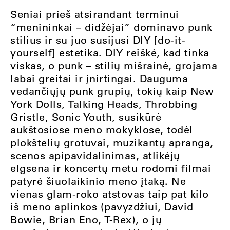
Seniai prieš atsirandant terminui
“menininkai – didžėjai” dominavo punk
stilius ir su juo susijusi DIY [do-it-
yourself] estetika. DIY reiškė, kad tinka
viskas, o punk – stilių mišrainė, grojama
labai greitai ir įnirtingai. Dauguma
vedančiųjų punk grupių, tokių kaip New
York Dolls, Talking Heads, Throbbing
Gristle, Sonic Youth, susikūrė
aukštosiose meno mokyklose, todėl
plokštelių grotuvai, muzikantų apranga,
scenos apipavidalinimas, atlikėjų
elgsena ir koncertų metu rodomi filmai
patyrė šiuolaikinio meno įtaką. Ne
vienas glam-roko atstovas taip pat kilo
iš meno aplinkos (pavyzdžiui, David
Bowie, Brian Eno, T-Rex), o jų