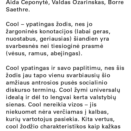
Aida Čeponytė, Valdas Ozarinskas, Borre
Saethre.
Cool – ypatingas žodis, nes jo
žargoninės konotacijos (labai geras,
nuostabus, geriausias) šiandien yra
svarbesnės nei tiesioginė prasmė
(vėsus, ramus, abejingas).
Cool ypatingas ir savo paplitimu, nes šis
žodis jau tapo vienu svarbiausių šio
amžiaus antrosios pusės socialinio
diskurso terminų. Cool žymi universalų
idealą ir dėl to lengvai kerta valstybių
sienas. Cool nereikia vizos – jis
niekuomet nėra verčiamas į kalbas,
kurių vartotojus pasiekia. Kita vertus,
cool žodžio charakteristikos kaip kažkas