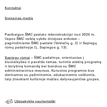
Kontaktai
Svetainės medis
Pasibaigus ŠMC pastato rekonstrukcijai nuo 2024 m.
liepos ŠMC veiklą vykdo dviejose erdvėse –
pagrindiniame ŠMC pastate (Vokiečių g. 2) ir Sapiegų
rūmų padalinyje (L. Sapiegos g. 13).
Sapiegų rūmai
– ŠMC padalinys, orientuotas į
šiuolaikybės ir paveldo temas, turintis atskirą programą
ir kūrybinę komandą bei bendrus su ŠMC
administracinius resursus. Kuruotos programos bus
derinamos su pažintinėmis, edukacinėmis veiklomis,
taip įtraukiant kultūroje mažiau dalyvaujančias grupes.
Užsisakykite naujienlaiškį