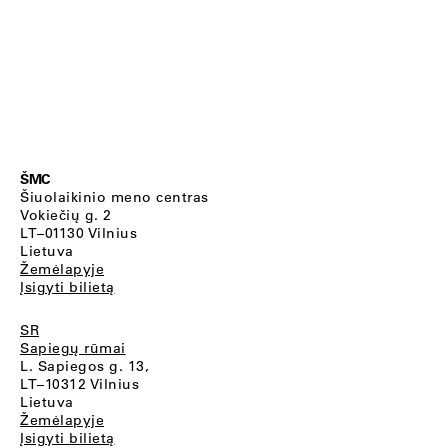
ŠMC
Šiuolaikinio meno centras
Vokiečių g. 2
LT–01130 Vilnius
Lietuva
Žemėlapyje
Įsigyti bilietą
SR
Sapiegų rūmai
L. Sapiegos g. 13,
LT–10312 Vilnius
Lietuva
Žemėlapyje
Įsigyti bilietą