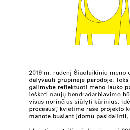
2019 m. rudenį Šiuolaikinio meno c
dalyvauti grupinėje parodoje. Tok
galimybe reflektuoti meno lauko p
ieškoti naujų bendradarbiavimo būd
visus norinčius siūlyti kūrinius, idė
procesus“, kvietime rašė projekto k
manote būsiant įdomu pasidalinti, o 