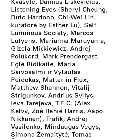
Kvašytė, Dainius Liškevičius,
Listening Eyes (Sheryl Cheung,
Duto Hardono, Chi-Wei Lin,
kuratorė by Esther Lu), Self
Luminous Society, Marcos
Lutyens, Marianna Maruyama,
Gizela Mickiewicz, Andrej
Polukord, Mark Prendergast,
Eglė Ridikaitė, Maria
Saivosalmi ir Vytautas
Puidokas, Matter in Flux,
Matthew Shannon, Vitalij
Strigunkov, Andrius Svilys,
Ieva Tarejeva, T.E.C. (Alex
Kelvy, Zoé Renié Harris, Aapo
Nikkanen), Trafik, Andrej
Vasilenko, Mindaugas Vegys,
Simona Žemaitytė, Tomas