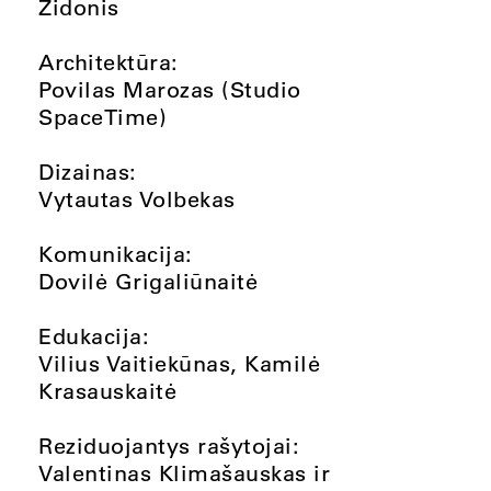
Židonis
Architektūra:
Povilas Marozas (Studio
SpaceTime)
Dizainas:
Vytautas Volbekas
Komunikacija:
Dovilė Grigaliūnaitė
Edukacija:
Vilius Vaitiekūnas, Kamilė
Krasauskaitė
Reziduojantys rašytojai:
Valentinas Klimašauskas ir