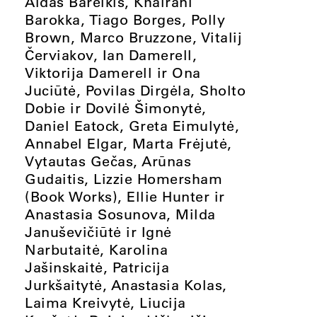
Aidas Bareikis, Khairani
Barokka, Tiago Borges, Polly
Brown, Marco Bruzzone, Vitalij
Červiakov, Ian Damerell,
Viktorija Damerell ir Ona
Juciūtė, Povilas Dirgėla, Sholto
Dobie ir Dovilė Šimonytė,
Daniel Eatock, Greta Eimulytė,
Annabel Elgar, Marta Frėjutė,
Vytautas Gečas, Arūnas
Gudaitis, Lizzie Homersham
(Book Works), Ellie Hunter ir
Anastasia Sosunova, Milda
Januševičiūtė ir Ignė
Narbutaitė, Karolina
Jašinskaitė, Patricija
Jurkšaitytė, Anastasia Kolas,
Laima Kreivytė, Liucija