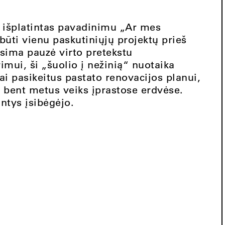
 išplatintas pavadinimu „Ar mes
būti vienu paskutiniųjų projektų prieš
sima pauzė virto pretekstu
ėrimui, ši „šuolio į nežinią“ nuotaika
ai pasikeitus pastato renovacijos planui,
 bent metus veiks įprastose erdvėse.
intys įsibėgėjo.