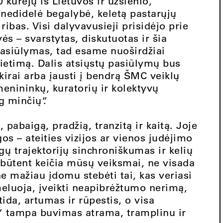
 kūrėjų iš Lietuvos ir užsienio,
 nedidelė begalybė, keletą pastarųjų
bas. Visi dalyvavusieji prisidėjo prie
ės – svarstytas, diskutuotas ir šia
asiūlymas, tad esame nuoširdžiai
vietimą. Dalis atsiųstų pasiūlymų bus
tskirai arba įausti į bendrą ŠMC veiklų
menininkų, kuratorių ir kolektyvų
g minčių“.
 pabaigą, pradžią, tranzitą ir kaitą. Joje
os – ateities vizijos ar vienos judėjimo
ngų trajektorijų sinchroniškumas ir kelių
 būtent keičia mūsų veiksmai, ne visada
e mažiau įdomu stebėti tai, kas veriasi
emeluoja, įveikti neapibrėžtumo nerimą,
tida, artumas ir rūpestis, o visa
“ tampa buvimas atrama, tramplinu ir