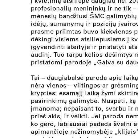
Į kvietimą atsiliepė daugiau nei 200
profesionalių menininkų ir ne tik –
mėnesių bandžiusi ŠMC galimybių ri
idėjų, sumanymų ir pozicijų įvairov
prasme priimtas buvo kiekvienas p
dėkingi visiems atsiliepusiems į k
įgyvendinti ateityje ir pristatyti a
audinį. Tuo tarpu kelios dešimtys 
pristatomi parodoje „Galva su dau
Tai – daugiabalsė paroda apie laiką,
nėra vienos – viltingos ar grėsming
krypties: esamąjį laiką žymi skirti
pasirinkimų galimybė. Nuspėti, ką
įmanoma; nepaisant to, svarbu ir n
prieš akis, ir veikti. Jei paroda n
ko gero, labiausiai padeda švelni a
apimančioje nežinomybėje „klijais