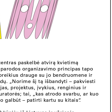
entras paskelbė atvirą kvietimą
s parodos organizavimo principas tapo
oreikius drauge su jo bendruomene ir
ų. „Norime šį tą išbandyti – pakviesti
jas, projektus, įvykius, renginius ir
uratorės; tai, „kas atrodo svarbu, ar kuo
galbūt – patirti kartu su kitais“.