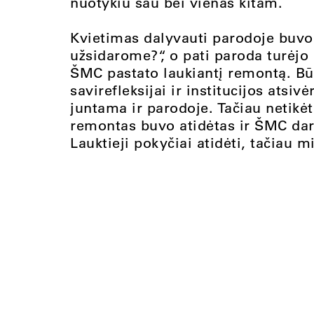
nuotykiu sau bei vienas kitam.
Kvietimas dalyvauti parodoje buvo
užsidarome?“, o pati paroda turėjo 
ŠMC pastato laukiantį remontą. Bū
savirefleksijai ir institucijos atsiv
juntama ir parodoje. Tačiau netikėt
remontas buvo atidėtas ir ŠMC dar
Lauktieji pokyčiai atidėti, tačiau m