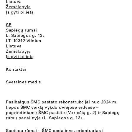
Lietuva
Žemėlapyje
Įsigyti bilietą
SR
Sapiegų rūmai
L. Sapiegos g. 13,
LT–10312 Vilnius
Lietuva
Žemėlapyje
Įsigyti bilietą
Kontaktai
Svetainės medis
Pasibaigus ŠMC pastato rekonstrukcijai nuo 2024 m.
liepos ŠMC veiklą vykdo dviejose erdvėse –
pagrindiniame ŠMC pastate (Vokiečių g. 2) ir Sapiegų
rūmų padalinyje (L. Sapiegos g. 13).
Sapiegų rūmai
– ŠMC padalinys, orientuotas į