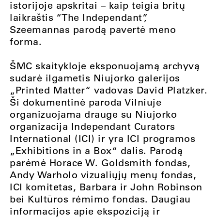
istorijoje apskritai – kaip teigia britų
laikraštis “The Independant”,
Szeemannas parodą pavertė meno
forma.
ŠMC skaitykloje eksponuojamą archyvą
sudarė ilgametis Niujorko galerijos
„Printed Matter“ vadovas David Platzker.
Ši dokumentinė paroda Vilniuje
organizuojama drauge su Niujorko
organizacija Independant Curators
International (ICI) ir yra ICI programos
„Exhibitions in a Box“ dalis. Parodą
parėmė Horace W. Goldsmith fondas,
Andy Warholo vizualiųjų menų fondas,
ICI komitetas, Barbara ir John Robinson
bei Kultūros rėmimo fondas. Daugiau
informacijos apie ekspoziciją ir