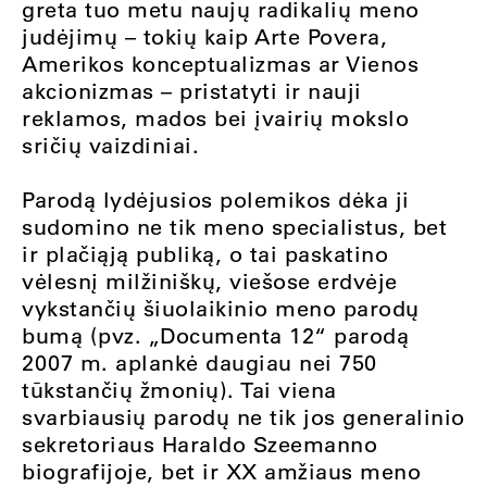
greta tuo metu naujų radikalių meno
judėjimų – tokių kaip Arte Povera,
Amerikos konceptualizmas ar Vienos
akcionizmas – pristatyti ir nauji
reklamos, mados bei įvairių mokslo
sričių vaizdiniai.
Parodą lydėjusios polemikos dėka ji
sudomino ne tik meno specialistus, bet
ir plačiąją publiką, o tai paskatino
vėlesnį milžiniškų, viešose erdvėje
vykstančių šiuolaikinio meno parodų
bumą (pvz. „Documenta 12“ parodą
2007 m. aplankė daugiau nei 750
tūkstančių žmonių). Tai viena
svarbiausių parodų ne tik jos generalinio
sekretoriaus Haraldo Szeemanno
biografijoje, bet ir XX amžiaus meno