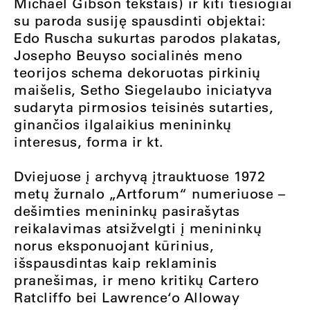
Michael Gibson tekstais) ir kiti tiesiogiai
su paroda susiję spausdinti objektai:
Edo Ruscha sukurtas parodos plakatas,
Josepho Beuyso socialinės meno
teorijos schema dekoruotas pirkinių
maišelis, Setho Siegelaubo iniciatyva
sudaryta pirmosios teisinės sutarties,
ginančios ilgalaikius menininkų
interesus, forma ir kt.
Dviejuose į archyvą įtrauktuose 1972
metų žurnalo „Artforum“ numeriuose –
dešimties menininkų pasirašytas
reikalavimas atsižvelgti į menininkų
norus eksponuojant kūrinius,
išspausdintas kaip reklaminis
pranešimas, ir meno kritikų Cartero
Ratcliffo bei Lawrence‘o Alloway