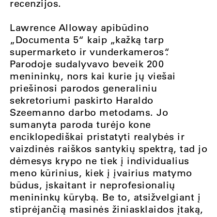
recenzijos.
Lawrence Alloway apibūdino
„Documenta 5“ kaip „kažką tarp
supermarketo ir vunderkameros“.
Parodoje sudalyvavo beveik 200
menininkų, nors kai kurie jų viešai
priešinosi parodos generaliniu
sekretoriumi paskirto Haraldo
Szeemanno darbo metodams. Jo
sumanyta paroda turėjo kone
enciklopediškai pristatyti realybės ir
vaizdinės raiškos santykių spektrą, tad jo
dėmesys krypo ne tiek į individualius
meno kūrinius, kiek į įvairius matymo
būdus, įskaitant ir neprofesionalių
menininkų kūrybą. Be to, atsižvelgiant į
stiprėjančią masinės žiniasklaidos įtaką,