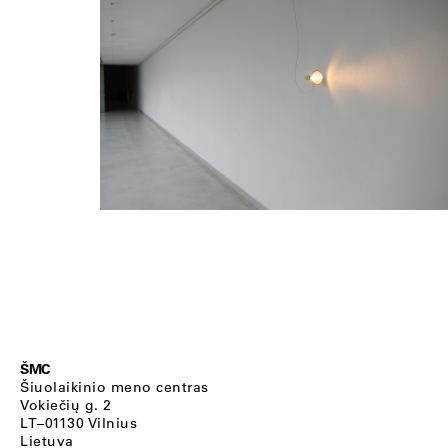
ŠMC
Šiuolaikinio meno centras
Vokiečių g. 2
LT–01130 Vilnius
Lietuva