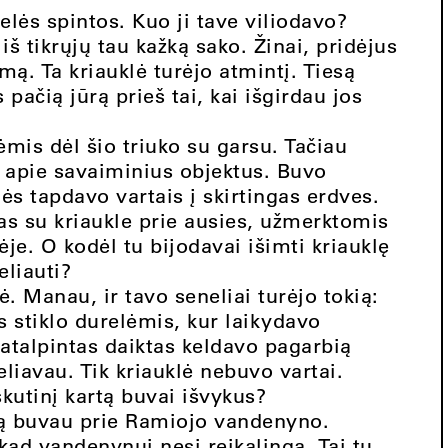
elės spintos. Kuo ji tave viliodavo?
iš tikrųjų tau kažką sako. Žinai, pridėjus
imą. Ta kriauklė turėjo atmintį. Tiesą
pačią jūrą prieš tai, kai išgirdau jos
ėmis dėl šio triuko su garsu. Tačiau
 apie savaiminius objektus. Buvo
ės tapdavo vartais į skirtingas erdves.
as su kriaukle prie ausies, užmerktomis
je. O kodėl tu bijodavai išimti kriauklę
eliauti?
ė. Manau, ir tavo seneliai turėjo tokią:
s stiklo durelėmis, kur laikydavo
patalpintas daiktas keldavo pagarbią
eliavau. Tik kriauklė nebuvo vartai.
kutinį kartą buvai išvykus?
rtą buvau prie Ramiojo vandenyno.
kad vandenynui nesi reikalinga. Tai tu