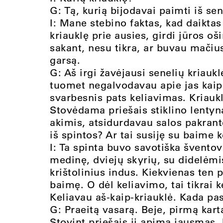
G: Tą, kurią bijodavai paimti iš sen
I: Mane stebino faktas, kad daiktas 
kriauklę prie ausies, girdi jūros oš
sakant, nesu tikra, ar buvau mačius 
garsą.
G: Aš irgi žavėjausi senelių kriaukl
tuomet negalvodavau apie jas kaip
svarbesnis pats keliavimas. Kriaukl
Stovėdama priešais stiklino lentyn
akimis, atsidurdavau salos pakrantė
iš spintos? Ar tai susiję su baime k
I: Ta spinta buvo savotiška šventov
medinę, dviejų skyrių, su didelėmi
krištolinius indus. Kiekvienas ten 
baimę. O dėl keliavimo, tai tikrai k
Keliavau aš-kaip-kriauklė. Kada pas
G: Praeitą vasarą. Beje, pirmą ka
Stovint priešais jį apima jausmas, 