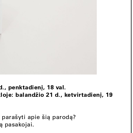
., penktadienį, 18 val.
je: balandžio 21 d., ketvirtadienį, 19
 parašyti apie šią parodą?
ią pasakojai.