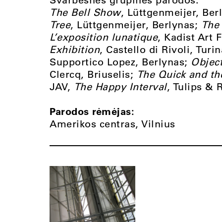
The Bell Show
, Lüttgenmeijer, Ber
Tree
, Lüttgenmeijer, Berlynas;
The 
L’exposition lunatique
, Kadist Art 
Exhibition
, Castello di Rivoli, Turin
Supportico Lopez, Berlynas;
Object
Clercq, Briuselis;
The Quick and th
JAV,
The Happy Interval
, Tulips & 
Parodos rėmėjas:
Amerikos centras, Vilnius