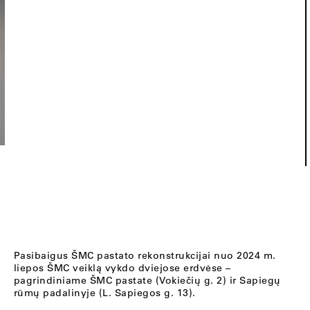
Pasibaigus ŠMC pastato rekonstrukcijai nuo 2024 m.
liepos ŠMC veiklą vykdo dviejose erdvėse –
pagrindiniame ŠMC pastate (Vokiečių g. 2) ir Sapiegų
rūmų padalinyje (L. Sapiegos g. 13).