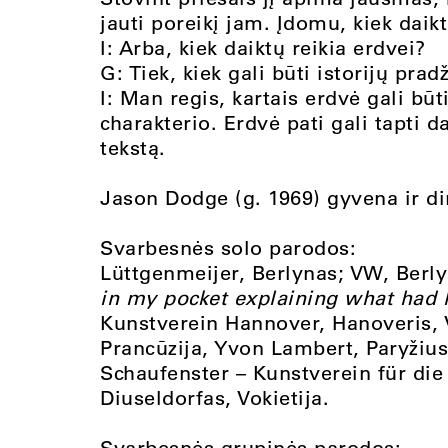
jauti poreikį jam. Įdomu, kiek daik
I: Arba, kiek daiktų reikia erdvei?
G: Tiek, kiek gali būti istorijų pradž
I: Man regis, kartais erdvė gali bū
charakterio. Erdvė pati gali tapti 
tekstą.
Jason Dodge (g. 1969) gyvena ir di
Svarbesnės solo parodos:
Lüttgenmeijer, Berlynas; VW, Berl
in my pocket explaining what had
Kunstverein Hannover, Hanoveris, V
Prancūzija, Yvon Lambert, Paryžiu
Schaufenster – Kunstverein für di
Diuseldorfas, Vokietija.
Svarbesnės grupinės parodos: