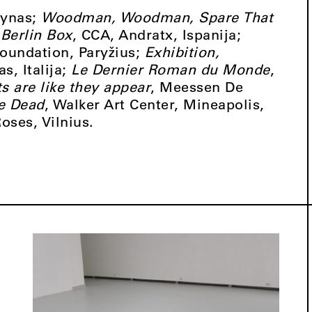
lynas;
Woodman, Woodman, Spare That
Berlin Box
, CCA, Andratx, Ispanija;
Foundation, Paryžius;
Exhibition,
as, Italija;
Le Dernier Roman du Monde
,
s are like they appear
, Meessen De
e Dead
, Walker Art Center, Mineapolis,
Roses, Vilnius.