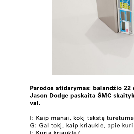
Parodos atidarymas: balandžio 22 d
Jason Dodge paskaita ŠMC skaityklo
val.
I: Kaip manai, kokį tekstą turėtume
G: Gal tokį, kaip kriauklė, apie kur
I: Kurią kriauklę?