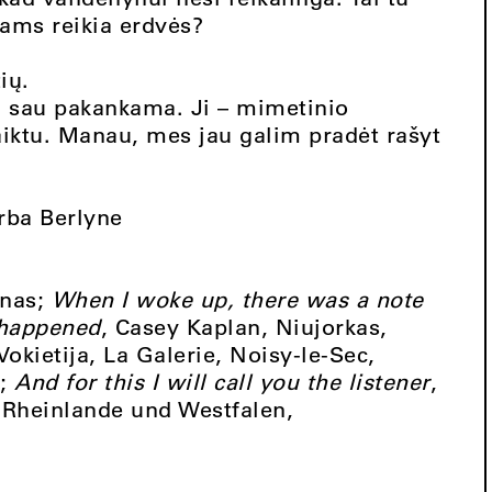
tams reikia erdvės?
ių.
ti sau pakankama. Ji – mimetinio
daiktu. Manau, mes jau galim pradėt rašyt
rba Berlyne
ynas;
When I woke up, there was a note
 happened
, Casey Kaplan, Niujorkas,
okietija, La Galerie, Noisy-le-Sec,
s;
And for this I will call you the listener
,
e Rheinlande und Westfalen,