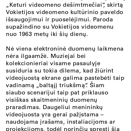
„Keturi videomeno dešimtmečiai“, skirtą
Vokietijos videomeno kultūrinio paveldo
išsaugojimui ir puoselėjimui. Paroda
supažindino su Vokietijos videomenu
nuo 1963 metų iki šių dienų.
Nė viena elektroninė duomenų laikmena
nėra ilgaamžė. Muziejai bei
kolekcionieriai visame pasaulyje
susiduria su tokia dilema, kad žiūrint
videojuostą ekrane galima pastebėti taip
vadinamą „baltąjį triukšmą“. Šiam
siaubo scenarijui taip pat priklauso
visiškas skaitmeninių duomenų
praradimas. Daugeliui menininkų
videojuosta yra gerai pažįstama –
naudojama įrašams, instaliacijoms ar
projekcijoms, todėl norinčių spręsti šią