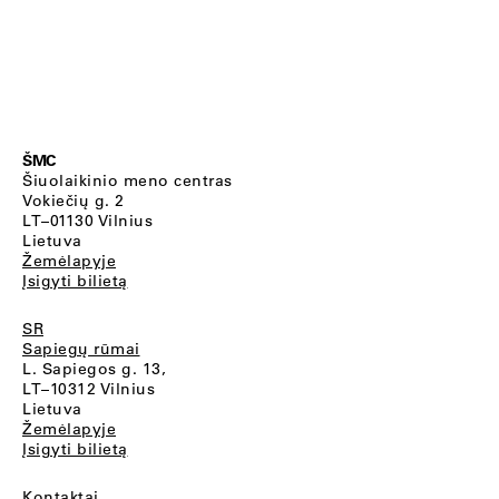
ŠMC
Šiuolaikinio meno centras
Vokiečių g. 2
LT–01130 Vilnius
Lietuva
Žemėlapyje
Įsigyti bilietą
SR
Sapiegų rūmai
L. Sapiegos g. 13,
LT–10312 Vilnius
Lietuva
Žemėlapyje
Įsigyti bilietą
Kontaktai