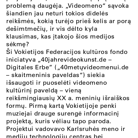
problemą daugėja. „Videomeno“ sąvoka
šiandien jau neturi tokios didelės
reikšmės, kokią turėjo prieš kelis ar porą
dešimtmečių, ir vis dėlto kyla
klausimas, kas įtakojo šios medijos
sėkmę?
Ši Vokietijos Federacijos kultūros fondo
iniciatyva „40jahrevideokunst.de –
Digitales Erbe” („40metųvideomenui.de
– skaitmeninis paveldas“) siekia
išsaugoti ir puoselėti videomeno
kultūrinį paveldą – vieną
reikšmingiausių XX a. meninių išraiškos
formų. Pirmą kartą Vokietijoje penki
muziejai drauge surengė informacinį
projektą, kuris vėliau tapo paroda.
Projektui vadovavo Karlsruhės meno ir
medijų technologijų centras bei