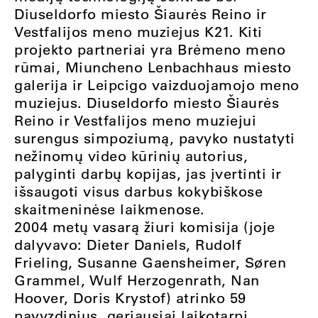
Diuseldorfo miesto Šiaurės Reino ir
Vestfalijos meno muziejus K21. Kiti
projekto partneriai yra Brėmeno meno
rūmai, Miuncheno Lenbachhaus miesto
galerija ir Leipcigo vaizduojamojo meno
muziejus. Diuseldorfo miesto Šiaurės
Reino ir Vestfalijos meno muziejui
surengus simpoziumą, pavyko nustatyti
nežinomų video kūrinių autorius,
palyginti darbų kopijas, jas įvertinti ir
išsaugoti visus darbus kokybiškose
skaitmeninėse laikmenose.
2004 metų vasarą žiuri komisija (joje
dalyvavo: Dieter Daniels, Rudolf
Frieling, Susanne Gaensheimer, Søren
Grammel, Wulf Herzogenrath, Nan
Hoover, Doris Krystof) atrinko 59
pavyzdinius, geriausiai laikotarpį