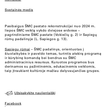
Svetainės medis
Pasibaigus ŠMC pastato rekonstrukcijai nuo 2024 m.
liepos ŠMC veiklą vykdo dviejose erdvėse –
pagrindiniame ŠMC pastate (Vokiečių g. 2) ir Sapiegų
rūmų padalinyje (L. Sapiegos g. 13).
Sapiegų rūmai
– ŠMC padalinys, orientuotas į
šiuolaikybės ir paveldo temas, turintis atskirą programą
ir kūrybinę komandą bei bendrus su ŠMC
administracinius resursus. Kuruotos programos bus
derinamos su pažintinėmis, edukacinėmis veiklomis,
taip įtraukiant kultūroje mažiau dalyvaujančias grupes.
Užsisakykite naujienlaiškį
Facebook