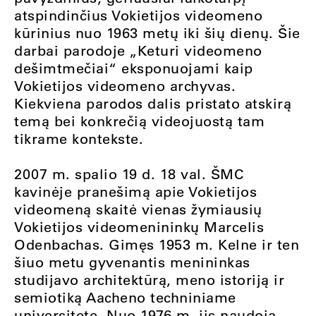
atspindinčius Vokietijos videomeno
kūrinius nuo 1963 metų iki šių dienų. Šie
darbai parodoje „Keturi videomeno
dešimtmečiai“ eksponuojami kaip
Vokietijos videomeno archyvas.
Kiekviena parodos dalis pristato atskirą
temą bei konkrečią videojuostą tam
tikrame kontekste.
2007 m. spalio 19 d. 18 val. ŠMC
kavinėje pranešimą apie Vokietijos
videomeną skaitė vienas žymiausių
Vokietijos videomenininkų Marcelis
Odenbachas. Gimęs 1953 m. Kelne ir ten
šiuo metu gyvenantis menininkas
studijavo architektūrą, meno istoriją ir
semiotiką Aacheno techniniame
universitete. Nuo 1976 m. jis naudoja