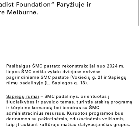
st Foundation“ Paryžiuje ir
tre Melburne.
Pasibaigus ŠMC pastato rekonstrukcijai nuo 2024 m.
liepos ŠMC veiklą vykdo dviejose erdvėse –
pagrindiniame ŠMC pastate (Vokiečių g. 2) ir Sapiegų
rūmų padalinyje (L. Sapiegos g. 13).
Sapiegų rūmai
– ŠMC padalinys, orientuotas į
šiuolaikybės ir paveldo temas, turintis atskirą programą
ir kūrybinę komandą bei bendrus su ŠMC
administracinius resursus. Kuruotos programos bus
derinamos su pažintinėmis, edukacinėmis veiklomis,
taip įtraukiant kultūroje mažiau dalyvaujančias grupes.