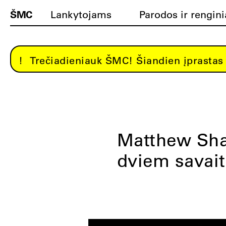
ŠMC
Lankytojams
Parodos ir rengini
Trečiadieniauk ŠMC! Šiandien įprastas 
Matthew Sha
dviem savai