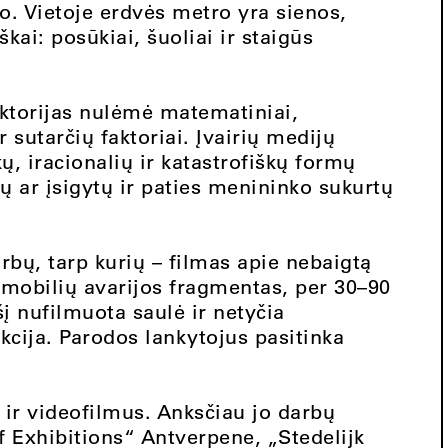
io. Vietoje erdvės metro yra sienos,
škai: posūkiai, šuoliai ir staigūs
ktorijas nulėmė matematiniai,
r sutarčių faktoriai. Įvairių medijų
, iracionalių ir katastrofiškų formų
tų ar įsigytų ir paties menininko sukurtų
bų, tarp kurių – filmas apie nebaigtą
omobilių avarijos fragmentas, per 30–90
į nufilmuota saulė ir netyčia
cija. Parodos lankytojus pasitinka
ir videofilmus. Anksčiau jo darbų
f Exhibitions“ Antverpene, „Stedelijk