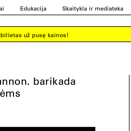
ai
Edukacija
Skaitykla ir mediateka
bilietas už pusę kainos!
nnon. barikada
tėms