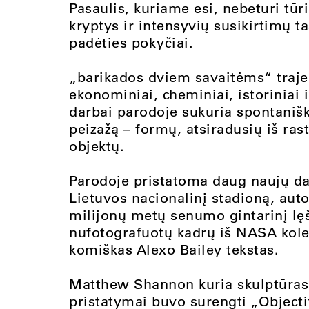
Pasaulis, kuriame esi, nebeturi tūr
kryptys ir intensyvių susikirtimų ta
padėties pokyčiai.
„barikados dviem savaitėms“ traje
ekonominiai, cheminiai, istoriniai i
darbai parodoje sukuria spontaniškų
peizažą – formų, atsiradusių iš ras
objektų.
Parodoje pristatoma daug naujų dar
Lietuvos nacionalinį stadioną, aut
milijonų metų senumo gintarinį lęš
nufotografuotų kadrų iš NASA kolek
komiškas Alexo Bailey tekstas.
Matthew Shannon kuria skulptūras 
pristatymai buvo surengti „Objecti