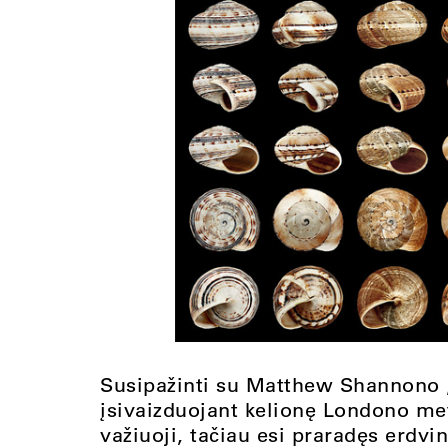
Susipažinti su Matthew Shannono 
įsivaizduojant kelionę Londono metro
važiuoji, tačiau esi praradęs erdvin