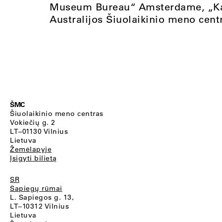
Museum Bureau“ Amsterdame, „Kadi
Australijos Šiuolaikinio meno cen
ŠMC
Šiuolaikinio meno centras
Vokiečių g. 2
LT–01130 Vilnius
Lietuva
Žemėlapyje
Įsigyti bilietą
SR
Sapiegų rūmai
L. Sapiegos g. 13,
LT–10312 Vilnius
Lietuva