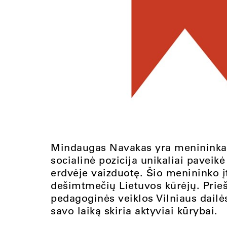
Mindaugas Navakas yra menininkas
socialinė pozicija unikaliai paveik
erdvėje vaizduotę. Šio menininko 
dešimtmečių Lietuvos kūrėjų. Prie
pedagoginės veiklos Vilniaus dailė
savo laiką skiria aktyviai kūrybai.