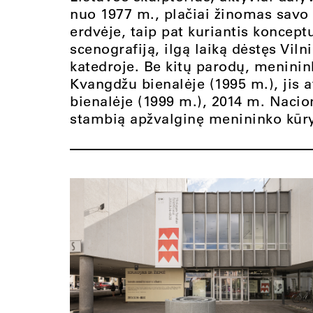
nuo 1977 m., plačiai žinomas savo
erdvėje, taip pat kuriantis koncept
scenografiją, ilgą laiką dėstęs Vil
katedroje. Be kitų parodų, meninin
Kvangdžu bienalėje (1995 m.), jis 
bienalėje (1999 m.), 2014 m. Nacio
stambią apžvalginę menininko kūr