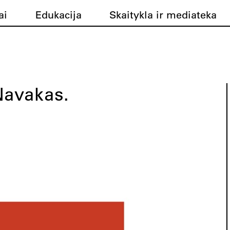
ai
Edukacija
Skaitykla ir mediateka
avakas.
i