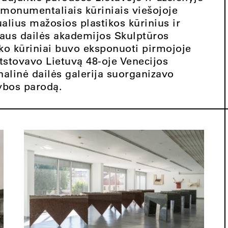
 monumentaliais kūriniais viešojoje
ualius mažosios plastikos kūrinius ir
niaus dailės akademijos Skulptūros
ko kūriniai buvo eksponuoti pirmojoje
atstovavo Lietuvą 48-oje Venecijos
nalinė dailės galerija suorganizavo
ybos parodą.