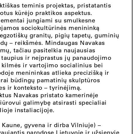
tiškas teminis projektas, pristatantis
totus kūrėjo praktikos aspektus.
ementai jungiami su smulkesne
inėjamos sociokultūrinės menininką
gzotiškų granitų, pigių tapetų, guminių
kandų – reikšmės. Mindaugas Navakas
emų, tačiau pasitelkia naujausias
 taupius ir neįprastus jų panaudojimo
kilmės ir vartojimo socialinius bei
oje menininkas atlieka precizišką ir
ūrai būdingų pamatinių skulptūros
s ir konteksto – tyrinėjimą.
tus Navakas pristato kamerinėje
iūrovui galimybę atsirasti specialiai
ioje instaliacijoje.
aune, gyvena ir dirba Vilniuje) –
vaujantis parodose Lietuvoje ir užsienyje