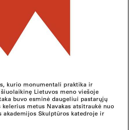
, kurio monumentali praktika ir
ė šiuolaikinę Lietuvos meno viešoje
įtaka buvo esminė daugeliui pastarųjų
š kelerius metus Navakas atsitraukė nuo
s akademijos Skulptūros katedroje ir