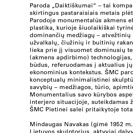
Paroda „Daiktiškumai“ – tai kompak
skirtingus pastaraisiais metais plė
Parodoje monumentalūs akmens el
plastika, kurioje šiuolaikiškai tyr
dominančių medžiagų – atvežtinių e
užvalkalų, čiužinių ir buitinių ra
lieka prie jį visuomet dominusių t
(akmens apdirbimo) technologijas,
būdus, referuodamas į aktualius jų 
ekonominius kontekstus. ŠMC parod
konceptualų minimalistinei skulpt
savybių – medžiagos, tūrio, apimtie
Monumentalius savo kūrybos aspek
interjero situacijoje, suteikdamas ž
ŠMC Pietinei salei pritaikytoje total
Mindaugas Navakas (gimė 1952 m. K
Lietuvos skulptorius, aktyviai daly