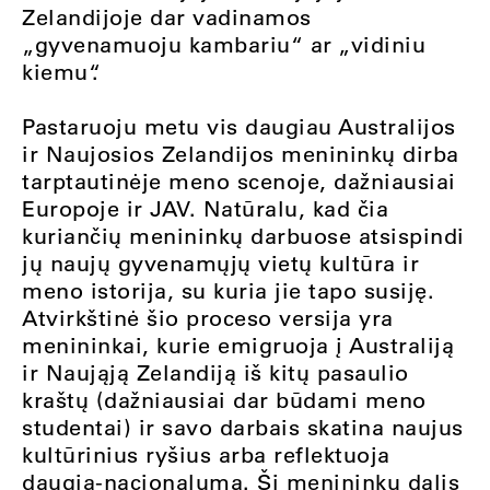
Zelandijoje dar vadinamos
„gyvenamuoju kambariu“ ar „vidiniu
kiemu“.
Pastaruoju metu vis daugiau Australijos
ir Naujosios Zelandijos menininkų dirba
tarptautinėje meno scenoje, dažniausiai
Europoje ir JAV. Natūralu, kad čia
kuriančių menininkų darbuose atsispindi
jų naujų gyvenamųjų vietų kultūra ir
meno istorija, su kuria jie tapo susiję.
Atvirkštinė šio proceso versija yra
menininkai, kurie emigruoja į Australiją
ir Naująją Zelandiją iš kitų pasaulio
kraštų (dažniausiai dar būdami meno
studentai) ir savo darbais skatina naujus
kultūrinius ryšius arba reflektuoja
daugia-nacionalumą. Ši menininkų dalis