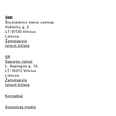
ŠMC
Šiuolaikinio meno centras
Vokiečių g. 2
LT–01130 Vilnius
Lietuva
Žemėlapyje
Įsigyti bilietą
SR
Sapiegų rūmai
L. Sapiegos g. 13,
LT–10312 Vilnius
Lietuva
Žemėlapyje
Įsigyti bilietą
Kontaktai
Svetainės medis