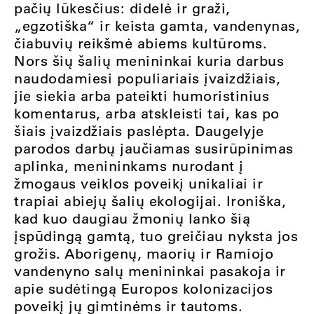
pačių lūkesčius: didelė ir graži,
„egzotiška“ ir keista gamta, vandenynas,
čiabuvių reikšmė abiems kultūroms.
Nors šių šalių menininkai kuria darbus
naudodamiesi populiariais įvaizdžiais,
jie siekia arba pateikti humoristinius
komentarus, arba atskleisti tai, kas po
šiais įvaizdžiais paslėpta. Daugelyje
parodos darbų jaučiamas susirūpinimas
aplinka, menininkams nurodant į
žmogaus veiklos poveikį unikaliai ir
trapiai abiejų šalių ekologijai. Ironiška,
kad kuo daugiau žmonių lanko šią
įspūdingą gamtą, tuo greičiau nyksta jos
grožis. Aborigenų, maorių ir Ramiojo
vandenyno salų menininkai pasakoja ir
apie sudėtingą Europos kolonizacijos
poveikį jų gimtinėms ir tautoms.