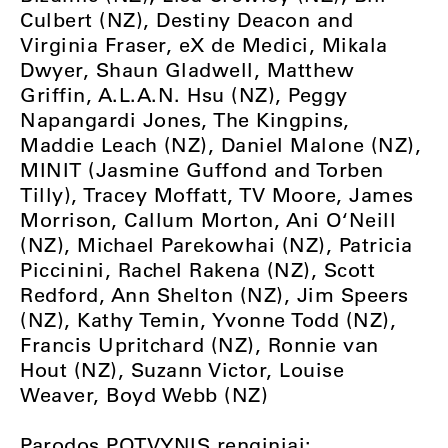
Culbert (NZ), Destiny Deacon and
Virginia Fraser, eX de Medici, Mikala
Dwyer, Shaun Gladwell, Matthew
Griffin, A.L.A.N. Hsu (NZ), Peggy
Napangardi Jones, The Kingpins,
Maddie Leach (NZ), Daniel Malone (NZ),
MINIT (Jasmine Guffond and Torben
Tilly), Tracey Moffatt, TV Moore, James
Morrison, Callum Morton, Ani O‘Neill
(NZ), Michael Parekowhai (NZ), Patricia
Piccinini, Rachel Rakena (NZ), Scott
Redford, Ann Shelton (NZ), Jim Speers
(NZ), Kathy Temin, Yvonne Todd (NZ),
Francis Upritchard (NZ), Ronnie van
Hout (NZ), Suzann Victor, Louise
Weaver, Boyd Webb (NZ)
Parodos POTVYNIS renginiai: