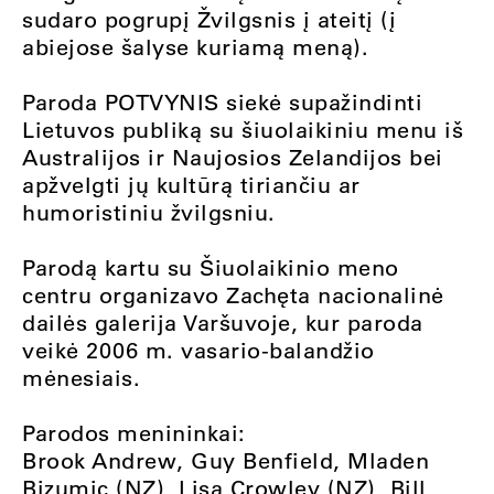
sudaro pogrupį Žvilgsnis į ateitį (į
abiejose šalyse kuriamą meną).
Paroda POTVYNIS siekė supažindinti
Lietuvos publiką su šiuolaikiniu menu iš
Australijos ir Naujosios Zelandijos bei
apžvelgti jų kultūrą tiriančiu ar
humoristiniu žvilgsniu.
Parodą kartu su Šiuolaikinio meno
centru organizavo Zachęta nacionalinė
dailės galerija Varšuvoje, kur paroda
veikė 2006 m. vasario-balandžio
mėnesiais.
Parodos menininkai:
Brook Andrew, Guy Benfield, Mladen
Bizumic (NZ), Lisa Crowley (NZ), Bill