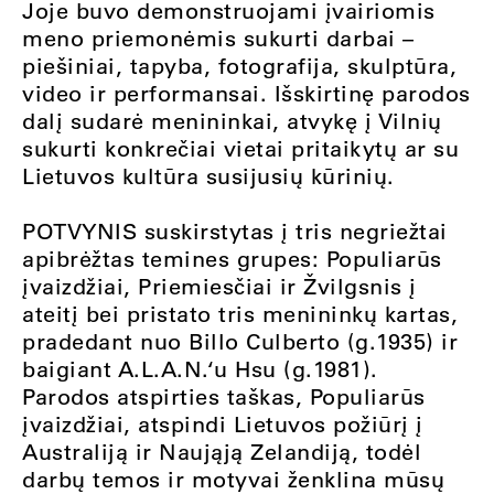
Joje buvo demonstruojami įvairiomis
meno priemonėmis sukurti darbai –
piešiniai, tapyba, fotografija, skulptūra,
video ir performansai. Išskirtinę parodos
dalį sudarė menininkai, atvykę į Vilnių
sukurti konkrečiai vietai pritaikytų ar su
Lietuvos kultūra susijusių kūrinių.
POTVYNIS suskirstytas į tris negriežtai
apibrėžtas temines grupes: Populiarūs
įvaizdžiai, Priemiesčiai ir Žvilgsnis į
ateitį bei pristato tris menininkų kartas,
pradedant nuo Billo Culberto (g.1935) ir
baigiant A.L.A.N.‘u Hsu (g.1981).
Parodos atspirties taškas, Populiarūs
įvaizdžiai, atspindi Lietuvos požiūrį į
Australiją ir Naująją Zelandiją, todėl
darbų temos ir motyvai ženklina mūsų