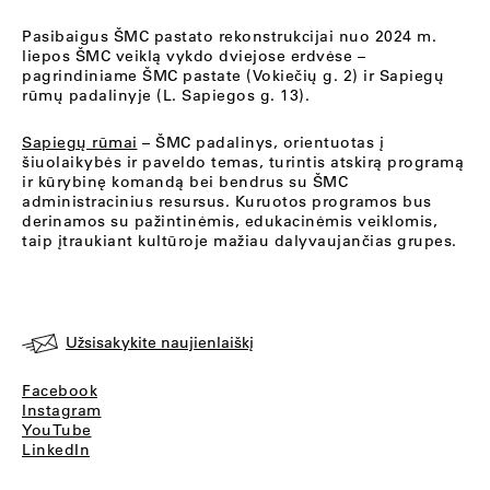
Pasibaigus ŠMC pastato rekonstrukcijai nuo 2024 m.
liepos ŠMC veiklą vykdo dviejose erdvėse –
pagrindiniame ŠMC pastate (Vokiečių g. 2) ir Sapiegų
rūmų padalinyje (L. Sapiegos g. 13).
Sapiegų rūmai
– ŠMC padalinys, orientuotas į
šiuolaikybės ir paveldo temas, turintis atskirą programą
ir kūrybinę komandą bei bendrus su ŠMC
administracinius resursus. Kuruotos programos bus
derinamos su pažintinėmis, edukacinėmis veiklomis,
taip įtraukiant kultūroje mažiau dalyvaujančias grupes.
Užsisakykite naujienlaiškį
Facebook
Instagram
YouTube
LinkedIn