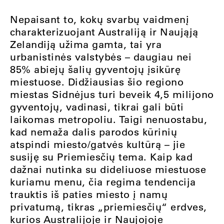
Nepaisant to, kokų svarbų vaidmenį
charakterizuojant Australiją ir Naująją
Zelandiją užima gamta, tai yra
urbanistinės valstybės – daugiau nei
85% abiejų šalių gyventojų įsikūrę
miestuose. Didžiausias šio regiono
miestas Sidnėjus turi beveik 4,5 milijono
gyventojų, vadinasi, tikrai gali būti
laikomas metropoliu. Taigi nenuostabu,
kad nemaža dalis parodos kūrinių
atspindi miesto/gatvės kultūrą – jie
susiję su Priemiesčių tema. Kaip kad
dažnai nutinka su dideliuose miestuose
kuriamu menu, čia regima tendencija
trauktis iš paties miesto į namų
privatumą, tikras „priemiesčių“ erdves,
kurios Australijoje ir Naujojoje