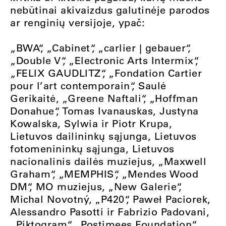
nebūtinai akivaizdus galutinėje parodos
ar renginių versijoje, ypač:
„BWA“,
„Cabinet“,
„carlier | gebauer“,
„Double V“,
„Electronic Arts Intermix“,
„FELIX GAUDLITZ“,
„Fondation Cartier
pour l’art contemporain“,
Saulė
Gerikaitė,
„Greene Naftali“,
„Hoffman
Donahue“,
Tomas Ivanauskas,
Justyna
Kowalska,
Sylwia ir Piotr Krupa,
Lietuvos dailininkų sąjunga,
Lietuvos
fotomenininkų sąjunga,
Lietuvos
nacionalinis dailės muziejus,
„Maxwell
Graham“,
„MEMPHIS“,
„Mendes Wood
DM“,
MO muziejus,
„New Galerie“,
Michal Novotný,
„P420“,
Paweł Paciorek,
Alessandro Pasotti ir Fabrizio Padovani,
„Piktogram“,
„Postimees Foundation“,