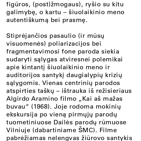
figūros, (post)žmogaus), ryšio su kitu
galimybę, o kartu – šiuolaikinio meno
autentiškumą bei prasmę.
Stiprėjančios pasaulio (ir mūsų
visuomenės) poliarizacijos bei
fragmentavimosi fone paroda siekia
sudaryti sąlygas atviresnei polemikai
apie kintantį šiuolaikinio meno ir
auditorijos santykį daugialypių krizių
sąlygomis. Vienas centrinių parodos
atspirties taškų – ištrauka iš režisieriaus
Algirdo Aramino filmo „Kai aš mažas
buvau“ (1968). Joje rodoma mokinių
ekskursija po vieną pirmųjų parodų
tuometiniuose Dailės parodų rūmuose
Vilniuje (dabartiniame ŠMC). Filme
pabrėžiamas nelengvas žiūrovo santykis