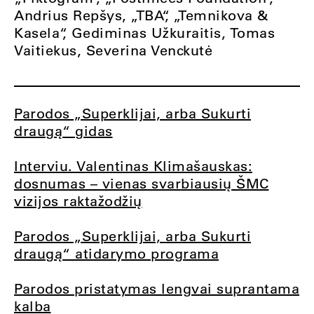
Andrius Repšys,
„TBA“,
„Temnikova &
Kasela“,
Gediminas Užkuraitis,
Tomas
Vaitiekus,
Severina Venckutė
Parodos „Superklijai, arba Sukurti
draugą“ gidas
Interviu. Valentinas Klimašauskas:
dosnumas – vienas svarbiausių ŠMC
vizijos raktažodžių
Parodos „Superklijai, arba Sukurti
draugą“ atidarymo programa
Parodos pristatymas lengvai suprantama
kalba