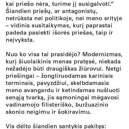
kai priešo nėra, turime jį susigalvoti.“
Šiandien priešų, ar antagonistų,
netrūksta nei politikoje, nei meno srityje
– vidinis susitaikymas, kurį paprastai
padeda pasiekti išorės priešas, taip ir
neįvyksta.
Nuo ko visa tai prasidėjo? Modernizmas,
kurį šiuolaikinis menas pratęsė, niekada
nežadėjo būti draugiškas žiūrovui. Netgi
priešingai – žongliruodamas kariniais
terminais, pavyzdžiui, skelbdamasis
meno avangardu ir ketindamas nušluoti
senąją tvarką, jis sąmoningai mėgavosi
vadinamojo filisteriško, buržuazinio
skonio neigimu ir šokiravimu.
Vis dėlto šiandien santykis pakitęs: