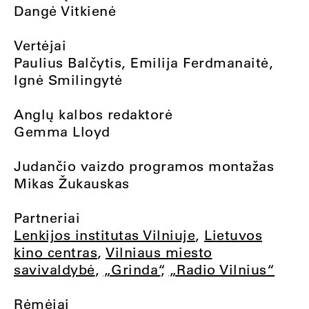
Dangė Vitkienė
Vertėjai
Paulius Balčytis, Emilija Ferdmanaitė,
Ignė Smilingytė
Anglų kalbos redaktorė
Gemma Lloyd
Judančio vaizdo programos montažas
Mikas Žukauskas
Partneriai
Lenkijos institutas Vilniuje
,
Lietuvos
kino centras
,
Vilniaus miesto
savivaldybė
,
„Grinda“
,
„Radio Vilnius“
Rėmėjai