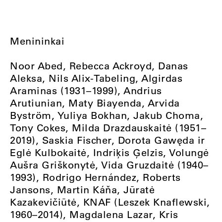
Menininkai
Noor Abed, Rebecca Ackroyd, Danas
Aleksa, Nils Alix-Tabeling, Algirdas
Araminas (1931–1999), Andrius
Arutiunian, Maty Biayenda, Arvida
Byström, Yuliya Bokhan, Jakub Choma,
Tony Cokes, Milda Drazdauskaitė (1951–
2019), Saskia Fischer, Dorota Gawęda ir
Eglė Kulbokaitė, Indriķis Ģelzis, Volungė
Aušra Griškonytė, Vida Gruzdaitė (1940–
1993), Rodrigo Hernández, Roberts
Jansons, Martin Káňa, Jūratė
Kazakevičiūtė, KNAF (Leszek Knaflewski,
1960–2014), Magdalena Lazar, Kris