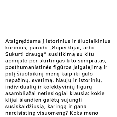
Atsigręždama į istorinius ir šiuolaikinius
kūrinius, paroda „Superklijai, arba
Sukurti draugą“ susitikimą su kitu
apmąsto per skirtingas kito sampratas,
posthumanistinės figūros įsigalėjimą ir
patį šiuolaikinį meną kaip iki galo
nepažinų, svetimą. Naujų ir istorinių,
individualių ir kolektyvinių figūrų
asambliažai netiesiogiai klausia: kokie
klijai šiandien galėtų sujungti
susiskaldžiusią, karingą ir gana
narcisistinę visuomenę? Koks meno