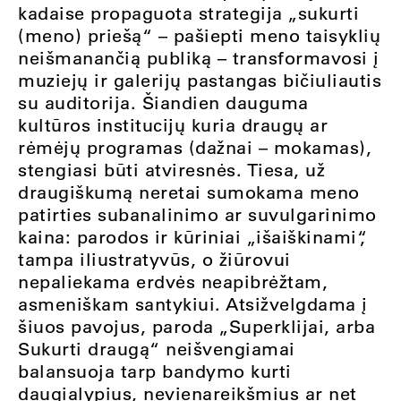
kadaise propaguota strategija „sukurti
(meno) priešą“ – pašiepti meno taisyklių
neišmanančią publiką – transformavosi į
muziejų ir galerijų pastangas bičiuliautis
su auditorija. Šiandien dauguma
kultūros institucijų kuria draugų ar
rėmėjų programas (dažnai – mokamas),
stengiasi būti atviresnės. Tiesa, už
draugiškumą neretai sumokama meno
patirties subanalinimo ar suvulgarinimo
kaina: parodos ir kūriniai „išaiškinami“,
tampa iliustratyvūs, o žiūrovui
nepaliekama erdvės neapibrėžtam,
asmeniškam santykiui. Atsižvelgdama į
šiuos pavojus, paroda „Superklijai, arba
Sukurti draugą“ neišvengiamai
balansuoja tarp bandymo kurti
daugialypius, nevienareikšmius ar net