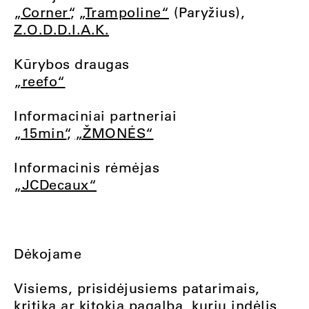
„Corner“
,
„Trampoline“
(Paryžius),
Z.O.D.D.I.A.K.
Kūrybos draugas
„reefo“
Informaciniai partneriai
„15min“
,
„ŽMONĖS“
Informacinis rėmėjas
„JCDecaux“
Dėkojame
Visiems, prisidėjusiems patarimais,
kritika ar kitokia pagalba, kurių indėlis