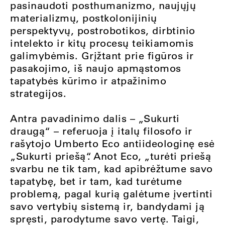
pasinaudoti posthumanizmo, naujųjų
materializmų, postkolonijinių
perspektyvų, postrobotikos, dirbtinio
intelekto ir kitų procesų teikiamomis
galimybėmis. Grįžtant prie figūros ir
pasakojimo, iš naujo apmąstomos
tapatybės kūrimo ir atpažinimo
strategijos.
Antra pavadinimo dalis – „Sukurti
draugą“ – referuoja į italų filosofo ir
rašytojo Umberto Eco antiideologinę esė
„Sukurti priešą“. Anot Eco, „turėti priešą
svarbu ne tik tam, kad apibrėžtume savo
tapatybę, bet ir tam, kad turėtume
problemą, pagal kurią galėtume įvertinti
savo vertybių sistemą ir, bandydami ją
spręsti, parodytume savo vertę. Taigi,