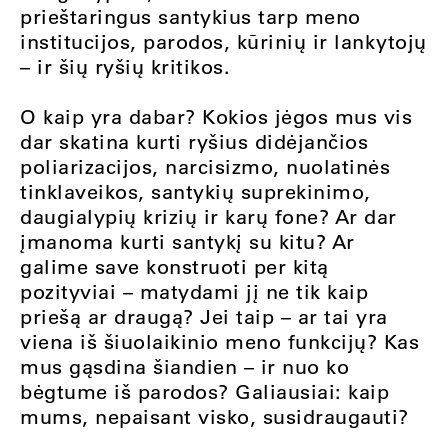
prieštaringus santykius tarp meno
institucijos, parodos, kūrinių ir lankytojų
– ir šių ryšių kritikos.
O kaip yra dabar? Kokios jėgos mus vis
dar skatina kurti ryšius didėjančios
poliarizacijos, narcisizmo, nuolatinės
tinklaveikos, santykių suprekinimo,
daugialypių krizių ir karų fone? Ar dar
įmanoma kurti santykį su kitu? Ar
galime save konstruoti per kitą
pozityviai – matydami jį ne tik kaip
priešą ar draugą? Jei taip – ar tai yra
viena iš šiuolaikinio meno funkcijų? Kas
mus gąsdina šiandien – ir nuo ko
bėgtume iš parodos? Galiausiai: kaip
mums, nepaisant visko, susidraugauti?