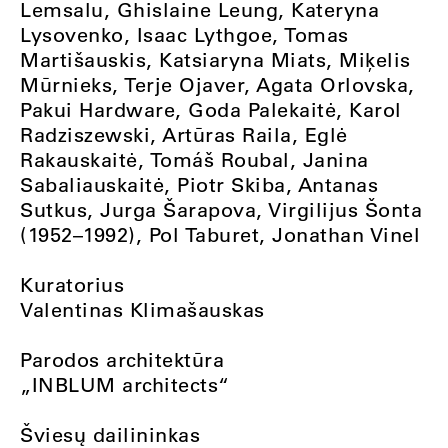
Lemsalu, Ghislaine Leung, Kateryna
Lysovenko, Isaac Lythgoe, Tomas
Martišauskis, Katsiaryna Miats, Miķelis
Mūrnieks, Terje Ojaver, Agata Orlovska,
Pakui Hardware, Goda Palekaitė, Karol
Radziszewski, Artūras Raila, Eglė
Rakauskaitė, Tomáš Roubal, Janina
Sabaliauskaitė, Piotr Skiba, Antanas
Sutkus, Jurga Šarapova, Virgilijus Šonta
(1952–1992), Pol Taburet, Jonathan Vinel
Kuratorius
Valentinas Klimašauskas
Parodos architektūra
„INBLUM architects“
Šviesų dailininkas