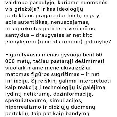
vaidmuo pasaulyje, kuriame nuomonės
vis griežtėja? Ir kas ideologijų
pertekliaus pragare dar leistų mąstyti
apie autentiškas, nenuspėjamas,
nesuprekintas patirtis atveriančius
santykius – draugystes ar net kito
įsimylėjimo (o ne atstūmimo) galimybę?
Figūratyvusis menas gyvuoja bent 50
000 metų, tačiau pastarąjį dešimtmetį
šiuolaikiniame mene akivaizdžiai
matomas figūros sugrįžimas – ir net
infliacija. Šį reiškinį galima interpretuoti
kaip reakciją į technologijų įsigalėjimą
lydintį netikrumą, dezinformaciją,
spekuliatyvumo, simuliacijos,
hiperrealizmo ir didžiųjų duomenų
perteklių, taip pat kaip bandymą