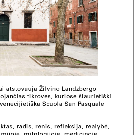
vai atstovauja Žilvino Landzbergo
uojančias tikroves, kuriose šiaurietiški
u venecijietiška Scuola San Pasquale
tas, radis, renis, refleksija, realybė,
omijoje, mitologijoje, medicinoje,