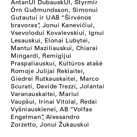
AntanUI DubauskUI, Styrmir
Örn Guðmundsson, Simonui
Gutautui ir UAB “Širvėnos
bravoras”, Jonui Kanevičiui,
Vsevolodui Kovalevskiui, Ignui
Lesauskui, Elonai Lubytei,
Mantui Maziliauskui, Chiarai
Mingardi, Remigijui
Praspaliauskui, Kultūros atašė
Romoje Julijai Reklaitei,
Giedrei Rutkauskaitei, Marco
Scurati, Davide Trezzi, Jolantai
Varanauskaitei, Mariui
Vaupšui, Irinai Vitolai, Redai
Vyšniauskienei, AB “Volfas
Engelman”, Alessandro
Zorzetto, Jonui Žukauskui