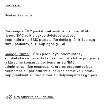
Kontaktai
Svetainės medis
Pasibaigus ŠMC pastato rekonstrukcijai nuo 2024 m.
liepos ŠMC veiklą vykdo dviejose erdvėse –
pagrindiniame ŠMC pastate (Vokiečių g. 2) ir Sapiegų
rūmų padalinyje (L. Sapiegos g. 13).
Sapiegų rūmai
– ŠMC padalinys, orientuotas į
šiuolaikybės ir paveldo temas, turintis atskirą programą
ir kūrybinę komandą bei bendrus su ŠMC
administracinius resursus. Kuruotos programos bus
derinamos su pažintinėmis, edukacinėmis veiklomis,
taip įtraukiant kultūroje mažiau dalyvaujančias grupes.
Užsisakykite naujienlaiškį