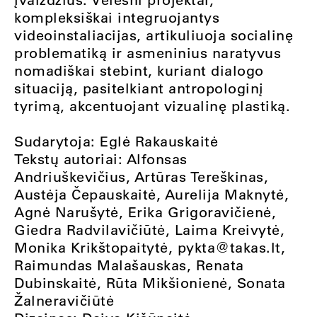
kompleksiškai integruojantys
videoinstaliacijas, artikuliuoja socialinę
problematiką ir asmeninius naratyvus
nomadiškai stebint, kuriant dialogo
situaciją, pasitelkiant antropologinį
tyrimą, akcentuojant vizualinę plastiką.
Sudarytoja: Eglė Rakauskaitė
Tekstų autoriai: Alfonsas
Andriuškevičius, Artūras Tereškinas,
Austėja Čepauskaitė, Aurelija Maknytė,
Agnė Narušytė, Erika Grigoravičienė,
Giedra Radvilavičiūtė, Laima Kreivytė,
Monika Krikštopaitytė,
pykta@takas.lt
,
Raimundas Malašauskas, Renata
Dubinskaitė, Rūta Mikšionienė, Sonata
Žalneravičiūtė