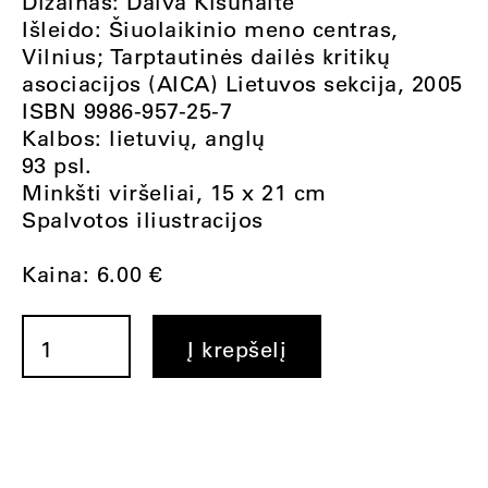
Dizainas: Daiva Kišūnaitė
Išleido: Šiuolaikinio meno centras,
Vilnius; Tarptautinės dailės kritikų
asociacijos (AICA) Lietuvos sekcija, 2005
ISBN 9986-957-25-7
Kalbos: lietuvių, anglų
93 psl.
Minkšti viršeliai, 15 x 21 cm
Spalvotos iliustracijos
Kaina:
6.00
€
produkto
kiekis:
Į krepšelį
egl?
(Eglė
Rakauskaitė)