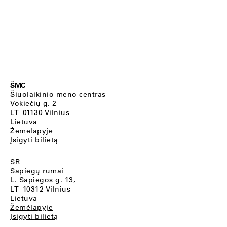
ŠMC
Šiuolaikinio meno centras
Vokiečių g. 2
LT–01130 Vilnius
Lietuva
Žemėlapyje
Įsigyti bilietą
SR
Sapiegų rūmai
L. Sapiegos g. 13,
LT–10312 Vilnius
Lietuva
Žemėlapyje
Įsigyti bilietą