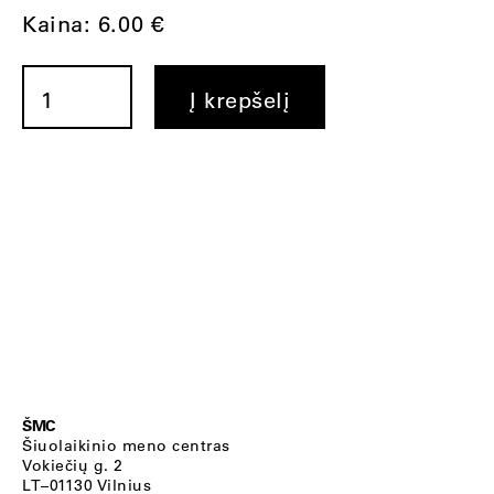
Kaina:
6.00
€
produkto
kiekis:
Į krepšelį
Elke
Krystufek.
I
am
dreaming
my
dreams
with
you
ŠMC
Šiuolaikinio meno centras
Vokiečių g. 2
LT–01130 Vilnius