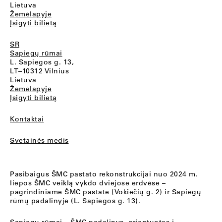
Lietuva
Žemėlapyje
Įsigyti bilietą
SR
Sapiegų rūmai
L. Sapiegos g. 13,
LT–10312 Vilnius
Lietuva
Žemėlapyje
Įsigyti bilietą
Kontaktai
Svetainės medis
Pasibaigus ŠMC pastato rekonstrukcijai nuo 2024 m.
liepos ŠMC veiklą vykdo dviejose erdvėse –
pagrindiniame ŠMC pastate (Vokiečių g. 2) ir Sapiegų
rūmų padalinyje (L. Sapiegos g. 13).