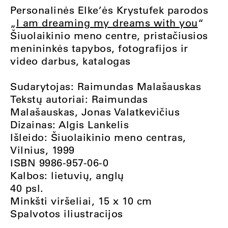
Personalinės Elke’ės Krystufek parodos
„
I am dreaming my dreams with you
“
Šiuolaikinio meno centre, pristačiusios
menininkės tapybos, fotografijos ir
video darbus, katalogas
Sudarytojas: Raimundas Malašauskas
Tekstų autoriai: Raimundas
Malašauskas, Jonas Valatkevičius
Dizainas: Algis Lankelis
Išleido: Šiuolaikinio meno centras,
Vilnius, 1999
ISBN 9986-957-06-0
Kalbos: lietuvių, anglų
40 psl.
Minkšti viršeliai, 15 x 10 cm
Spalvotos iliustracijos