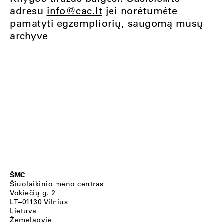
adresu
info@cac.lt
jei norėtumėte
pamatyti egzempliorių, saugomą mūsų
archyve
ŠMC
Šiuolaikinio meno centras
Vokiečių g. 2
LT–01130 Vilnius
Lietuva
Žemėlapyje