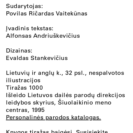
Sudarytojas:
Povilas Ričardas Vaitekūnas
Įvadinis tekstas:
Alfonsas Andriuškevičius
Dizainas:
Evaldas Stankevičius
Lietuvių ir anglų k., 32 psl., nespalvotos
iliustracijos
Tiražas 1000
Išleido Lietuvos dailės parodų direkcijos
leidybos skyrius, Šiuolaikinio meno
centras, 1995
Personalinės parodos katalogas.
Knygos tiražas baigėsi. Susisiekite