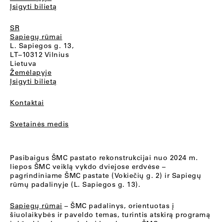
Įsigyti bilietą
SR
Sapiegų rūmai
L. Sapiegos g. 13,
LT–10312 Vilnius
Lietuva
Žemėlapyje
Įsigyti bilietą
Kontaktai
Svetainės medis
Pasibaigus ŠMC pastato rekonstrukcijai nuo 2024 m.
liepos ŠMC veiklą vykdo dviejose erdvėse –
pagrindiniame ŠMC pastate (Vokiečių g. 2) ir Sapiegų
rūmų padalinyje (L. Sapiegos g. 13).
Sapiegų rūmai
– ŠMC padalinys, orientuotas į
šiuolaikybės ir paveldo temas, turintis atskirą programą