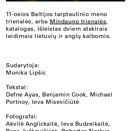
11-osios Baltijos tarptautinio meno
trienalės, arba
Mindaugo trienalės
,
katalogas, išleistas dviem atskirais
leidimais lietuvių ir anglų kalbomis.
Sudarytoja:
Monika Lipšic
Tekstai:
Defne Ayas, Benjamin Cook, Michael
Portnoy, Ieva Misevičiūtė
Fotografai:
Akvilė Anglickaitė, Ieva Budzeikaitė,
Rasa Juškevičiūtė, Robertas Narkus,