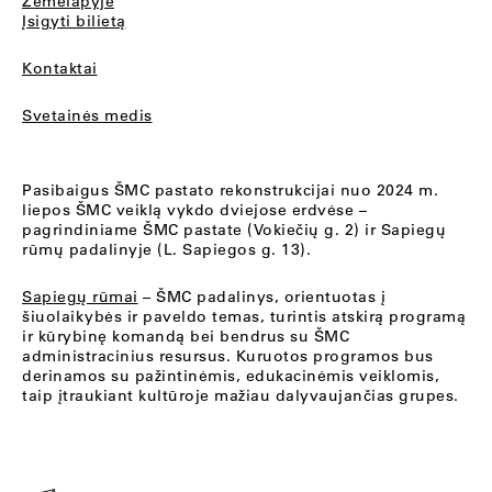
Žemėlapyje
Įsigyti bilietą
Kontaktai
Svetainės medis
Pasibaigus ŠMC pastato rekonstrukcijai nuo 2024 m.
liepos ŠMC veiklą vykdo dviejose erdvėse –
pagrindiniame ŠMC pastate (Vokiečių g. 2) ir Sapiegų
rūmų padalinyje (L. Sapiegos g. 13).
Sapiegų rūmai
– ŠMC padalinys, orientuotas į
šiuolaikybės ir paveldo temas, turintis atskirą programą
ir kūrybinę komandą bei bendrus su ŠMC
administracinius resursus. Kuruotos programos bus
derinamos su pažintinėmis, edukacinėmis veiklomis,
taip įtraukiant kultūroje mažiau dalyvaujančias grupes.