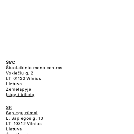
ŠMC
Šiuolaikinio meno centras
Vokiečių g. 2
LT–01130 Vilnius
Lietuva
Žemėlapyje
Įsigyti bilietą
SR
Sapiegų rūmai
L. Sapiegos g. 13,
LT–10312 Vilnius
Lietuva