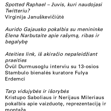
Spotted Raphael – žuvis, kuri naudojasi
Twitteriu?
Virginija Januškevičiūtė
Aurido Gajausko pokalbis su menininke
Elena Narbutaite apie rašymą, ribas ir
begalybę
Ateities link, iš akiračio nepaleidžiant
praeities
Övül Durmusoglu interviu su 13-osios
Stambulo bienalės kuratore Fulya
Erdemci
Tarp vidujybės ir išorybės
Kristupo Saboliaus ir Nerijaus Mileriaus
pokalbis apie vaizduotę, reprezentaciją ir
montažą