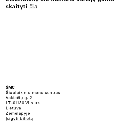
skaityti
čia
ŠMC
Šiuolaikinio meno centras
Vokiečių g. 2
LT–01130 Vilnius
Lietuva
Žemėlapyje
Įsigyti bilietą