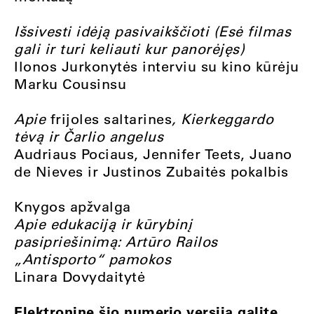
Išsivesti idėją pasivaikščioti (Esė filmas
gali ir turi keliauti kur panorėjęs)
Ilonos Jurkonytės interviu su kino kūrėju
Marku Cousinsu
Apie
frijoles saltarines
, Kierkeggardo
tėvą ir Čarlio angelus
Audriaus Pociaus, Jennifer Teets, Juano
de Nieves ir Justinos Zubaitės pokalbis
Knygos apžvalga
Apie edukaciją ir kūrybinį
pasipriešinimą: Artūro Railos
„Antisporto“ pamokos
Linara Dovydaitytė
Elektroninę šio numerio versiją galite