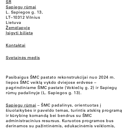
SR
Sapiegų rūmai
L. Sapiegos g. 13,
LT–10312 Vilnius
Lietuva
Žemėlapyje
Įsigyti bilietą
Kontaktai
Svetainės medis
Pasibaigus ŠMC pastato rekonstrukcijai nuo 2024 m.
liepos ŠMC veiklą vykdo dviejose erdvėse –
pagrindiniame ŠMC pastate (Vokiečių g. 2) ir Sapiegų
rūmų padalinyje (L. Sapiegos g. 13).
Sapiegų rūmai
– ŠMC padalinys, orientuotas į
šiuolaikybės ir paveldo temas, turintis atskirą programą
ir kūrybinę komandą bei bendrus su ŠMC
administracinius resursus. Kuruotos programos bus
derinamos su pažintinėmis, edukacinėmis veiklomis,