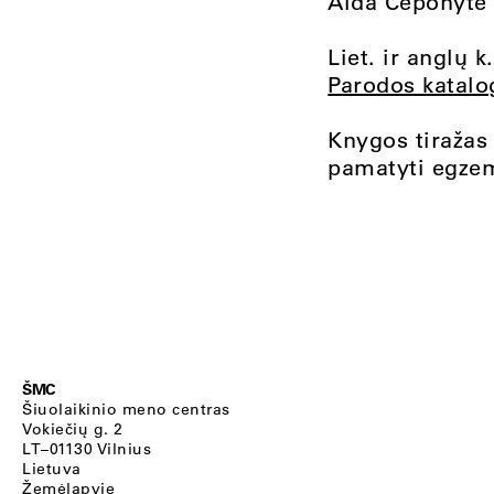
Aida Čeponytė
Liet. ir anglų k.
Parodos katalo
Knygos tiražas
pamatyti egze
ŠMC
Šiuolaikinio meno centras
Vokiečių g. 2
LT–01130 Vilnius
Lietuva
Žemėlapyje