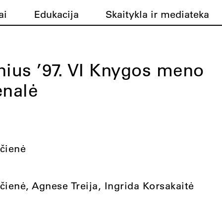
ai
Edukacija
Skaitykla ir mediateka
nius ’97. VI Knygos meno
enalė
ičienė
čienė, Agnese Treija, Ingrida Korsakaitė