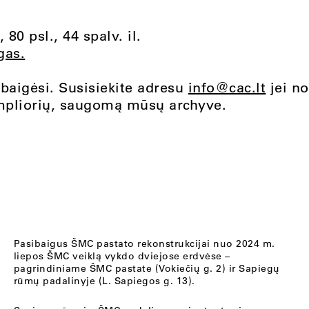
, 80 psl., 44 spalv. il.
gas.
 baigėsi. Susisiekite adresu
info@cac.lt
jei n
mpliorių, saugomą mūsų archyve.
Pasibaigus ŠMC pastato rekonstrukcijai nuo 2024 m.
liepos ŠMC veiklą vykdo dviejose erdvėse –
pagrindiniame ŠMC pastate (Vokiečių g. 2) ir Sapiegų
rūmų padalinyje (L. Sapiegos g. 13).