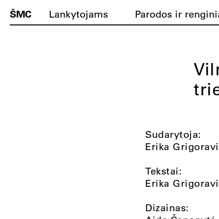
ŠMC
Lankytojams
Parodos ir rengini
Vil
tri
Sudarytoja:
Erika Grigorav
Tekstai:
Erika Grigoravi
Dizainas: