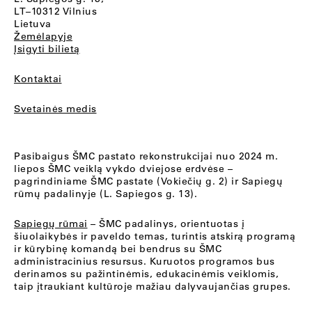
LT–10312 Vilnius
Lietuva
Žemėlapyje
Įsigyti bilietą
Kontaktai
Svetainės medis
Pasibaigus ŠMC pastato rekonstrukcijai nuo 2024 m.
liepos ŠMC veiklą vykdo dviejose erdvėse –
pagrindiniame ŠMC pastate (Vokiečių g. 2) ir Sapiegų
rūmų padalinyje (L. Sapiegos g. 13).
Sapiegų rūmai
– ŠMC padalinys, orientuotas į
šiuolaikybės ir paveldo temas, turintis atskirą programą
ir kūrybinę komandą bei bendrus su ŠMC
administracinius resursus. Kuruotos programos bus
derinamos su pažintinėmis, edukacinėmis veiklomis,
taip įtraukiant kultūroje mažiau dalyvaujančias grupes.