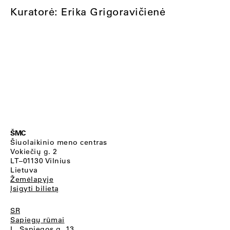
Kuratorė: Erika Grigoravičienė
ŠMC
Šiuolaikinio meno centras
Vokiečių g. 2
LT–01130 Vilnius
Lietuva
Žemėlapyje
Įsigyti bilietą
SR
Sapiegų rūmai
L. Sapiegos g. 13,