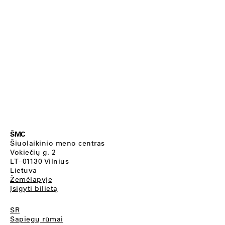
ŠMC
Šiuolaikinio meno centras
Vokiečių g. 2
LT–01130 Vilnius
Lietuva
Žemėlapyje
Įsigyti bilietą
SR
Sapiegų rūmai