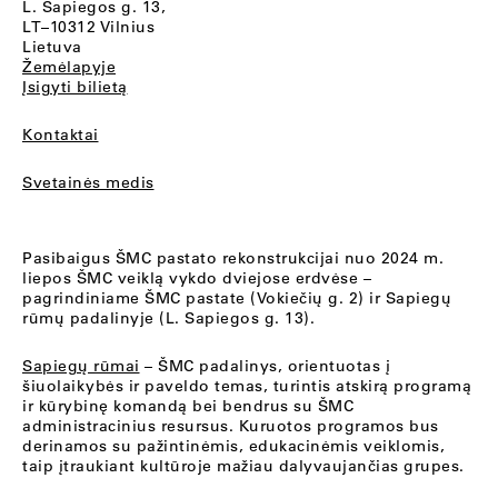
L. Sapiegos g. 13,
LT–10312 Vilnius
Lietuva
Žemėlapyje
Įsigyti bilietą
Kontaktai
Svetainės medis
Pasibaigus ŠMC pastato rekonstrukcijai nuo 2024 m.
liepos ŠMC veiklą vykdo dviejose erdvėse –
pagrindiniame ŠMC pastate (Vokiečių g. 2) ir Sapiegų
rūmų padalinyje (L. Sapiegos g. 13).
Sapiegų rūmai
– ŠMC padalinys, orientuotas į
šiuolaikybės ir paveldo temas, turintis atskirą programą
ir kūrybinę komandą bei bendrus su ŠMC
administracinius resursus. Kuruotos programos bus
derinamos su pažintinėmis, edukacinėmis veiklomis,
taip įtraukiant kultūroje mažiau dalyvaujančias grupes.