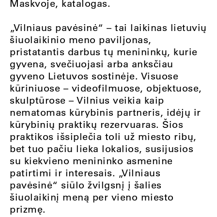
Maskvoje, katalogas.
„Vilniaus pavėsinė“ – tai laikinas lietuvių
šiuolaikinio meno paviljonas,
pristatantis darbus tų menininkų, kurie
gyvena, svečiuojasi arba anksčiau
gyveno Lietuvos sostinėje. Visuose
kūriniuose – videofilmuose, objektuose,
skulptūrose – Vilnius veikia kaip
nematomas kūrybinis partneris, idėjų ir
kūrybinių praktikų rezervuaras. Šios
praktikos išsiplečia toli už miesto ribų,
bet tuo pačiu lieka lokalios, susijusios
su kiekvieno menininko asmenine
patirtimi ir interesais. „Vilniaus
pavėsinė“ siūlo žvilgsnį į šalies
šiuolaikinį meną per vieno miesto
prizmę.