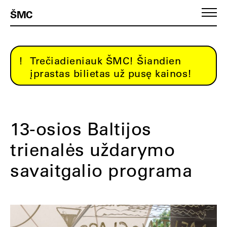
ŠMC
Trečiadieniauk ŠMC! Šiandien
įprastas bilietas už pusę kainos!
13-osios Baltijos
trienalės uždarymo
savaitgalio programa