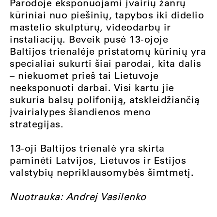
Parodoje eksponuojami įvairių žanrų
kūriniai nuo piešinių, tapybos iki didelio
mastelio skulptūrų, videodarbų ir
instaliacijų. Beveik pusė 13-ojoje
Baltijos trienalėje pristatomų kūrinių yra
specialiai sukurti šiai parodai, kita dalis
– niekuomet prieš tai Lietuvoje
neeksponuoti darbai. Visi kartu jie
sukuria balsų polifoniją, atskleidžiančią
įvairialypes šiandienos meno
strategijas.
13-oji Baltijos trienalė yra skirta
paminėti Latvijos, Lietuvos ir Estijos
valstybių nepriklausomybės šimtmetį.
Nuotrauka: Andrej Vasilenko