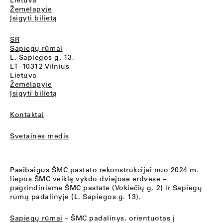
Lietuva
Žemėlapyje
Įsigyti bilietą
SR
Sapiegų rūmai
L. Sapiegos g. 13,
LT–10312 Vilnius
Lietuva
Žemėlapyje
Įsigyti bilietą
Kontaktai
Svetainės medis
Pasibaigus ŠMC pastato rekonstrukcijai nuo 2024 m.
liepos ŠMC veiklą vykdo dviejose erdvėse –
pagrindiniame ŠMC pastate (Vokiečių g. 2) ir Sapiegų
rūmų padalinyje (L. Sapiegos g. 13).
Sapiegų rūmai
– ŠMC padalinys, orientuotas į