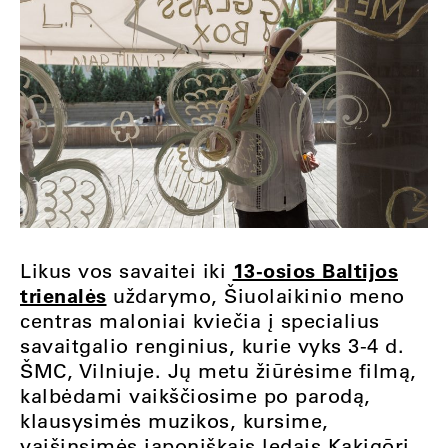
13-osios Baltijos
Likus vos savaitei iki
trienalės
uždarymo, Šiuolaikinio meno
centras maloniai kviečia į specialius
savaitgalio renginius, kurie vyks 3-4 d.
ŠMC, Vilniuje. Jų metu žiūrėsime filmą,
kalbėdami vaikščiosime po parodą,
klausysimės muzikos, kursime,
vaišinsimės japoniškais ledais Kakigōri