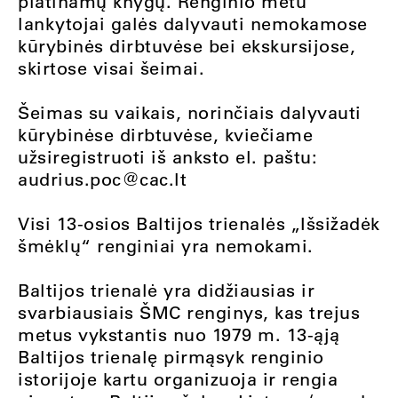
platinamų knygų. Renginio metu
lankytojai galės dalyvauti nemokamose
kūrybinės dirbtuvėse bei ekskursijose,
skirtose visai šeimai.
Šeimas su vaikais, norinčiais dalyvauti
kūrybinėse dirbtuvėse, kviečiame
užsiregistruoti iš anksto el. paštu:
audrius.poc@cac.lt
Visi 13-osios Baltijos trienalės „Išsižadėk
šmėklų“ renginiai yra nemokami.
Baltijos trienalė yra didžiausias ir
svarbiausiais ŠMC renginys, kas trejus
metus vykstantis nuo 1979 m. 13-ąją
Baltijos trienalę pirmąsyk renginio
istorijoje kartu organizuoja ir rengia