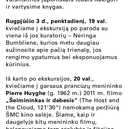
ir vartysime knygas.
Rugpjūčio 3 d., penktadienį, 19 val.
kviečiame į ekskursiją po paroda su
viena iš jos kuratorių – Neringa
Bumbliene, kurios metu daugiau
sužinosite apie pačią trienalę, jos
rengimo ypatumus bei eksponuojamus
kūrinius.
20 val.
Iš karto po ekskursijos,
,
kviečiame į garsaus prancūzų menininko
Pierre Huyghe
(g. 1962 m.) 2011 m. filmo
„Šeimininkas ir debesis“
(The Host and
the Cloud, 121‘30“) nemokamą peržiūrą
ŠMC kino salėje. Šiame, kaip ir
daugelyje kitų menininko filmų,
balansuojama tarp realybės ir fikcijos.