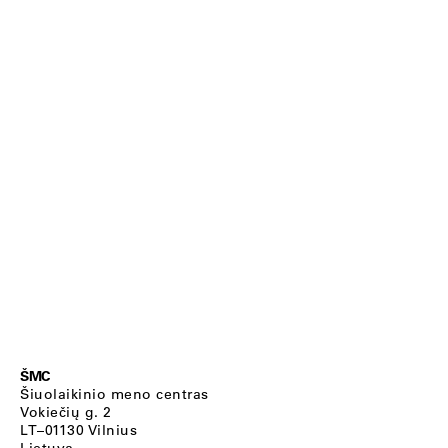
ŠMC
Šiuolaikinio meno centras
Vokiečių g. 2
LT–01130 Vilnius