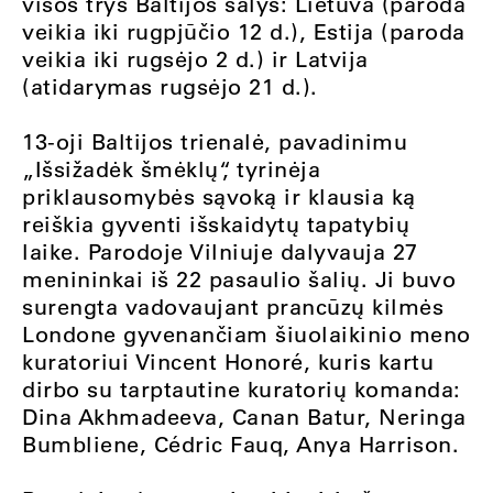
visos trys Baltijos šalys: Lietuva (paroda
veikia iki rugpjūčio 12 d.), Estija (paroda
veikia iki rugsėjo 2 d.) ir Latvija
(atidarymas rugsėjo 21 d.).
13-oji Baltijos trienalė, pavadinimu
„Išsižadėk šmėklų“, tyrinėja
priklausomybės sąvoką ir klausia ką
reiškia gyventi išskaidytų tapatybių
laike. Parodoje Vilniuje dalyvauja 27
menininkai iš 22 pasaulio šalių. Ji buvo
surengta vadovaujant prancūzų kilmės
Londone gyvenančiam šiuolaikinio meno
kuratoriui Vincent Honoré, kuris kartu
dirbo su tarptautine kuratorių komanda:
Dina Akhmadeeva, Canan Batur, Neringa
Bumbliene, Cédric Fauq, Anya Harrison.