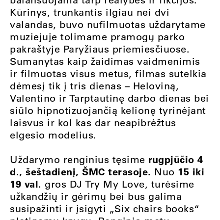
Kūrinys, trunkantis ilgiau nei dvi
valandas, buvo nufilmuotas uždarytame
muziejuje tolimame pramogų parko
pakraštyje Paryžiaus priemiesčiuose.
Sumanytas kaip žaidimas vaidmenimis
ir filmuotas visus metus, filmas sutelkia
dėmesį tik į tris dienas – Heloviną,
Valentino ir Tarptautinę darbo dienas bei
siūlo hipnotizuojančią kelionę tyrinėjant
laisvus ir kol kas dar neapibrėžtus
elgesio modelius.
rugpjūčio 4
Uždarymo renginius tęsime
d., šeštadienį, ŠMC terasoje.
15 iki
Nuo
19 val.
gros DJ Try My Love, turėsime
užkandžių ir gėrimų bei bus galima
susipažinti ir įsigyti „Six chairs books“