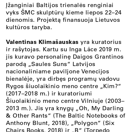
Įžanginiai Baltijos trienalės renginiai
vyks ŠMC skulptūrų kieme liepos 22–24
dienomis. Projektą finansuoja Lietuvos
kultūros taryba.
Valentinas Klimašauskas
yra kuratorius
ir rašytojas. Kartu su Inga Lāce 2019 m.
jis kuravo personalinę Daigos Grantinos
parodą „Saules Suns“ Latvijos
nacionaliniame paviljone Venecijos
bienalėje, yra dirbęs programų vadovu
Rygos šiuolaikinio meno centre „Kim?“
(2017–2018 m.) ir kuratoriumi
Šiuolaikinio meno centre Vilniuje (2003–
2013 m.). Jis yra knygų „Oh, My Darling
& Other Rants“ (The Baltic Notebooks of
Anthony Blunt, 2018), „Polygon“ (Six
Chairs Books, 2018) ir „B“ (Torpedo