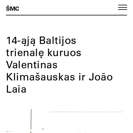
ŠMC
14-ąją Baltijos
trienalę kuruos
Valentinas
Klimašauskas ir João
Laia