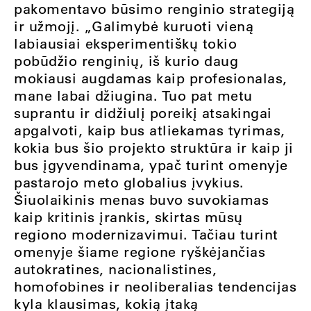
pakomentavo būsimo renginio strategiją
ir užmojį. „Galimybė kuruoti vieną
labiausiai eksperimentiškų tokio
pobūdžio renginių, iš kurio daug
mokiausi augdamas kaip profesionalas,
mane labai džiugina. Tuo pat metu
suprantu ir didžiulį poreikį atsakingai
apgalvoti, kaip bus atliekamas tyrimas,
kokia bus šio projekto struktūra ir kaip ji
bus įgyvendinama, ypač turint omenyje
pastarojo meto globalius įvykius.
Šiuolaikinis menas buvo suvokiamas
kaip kritinis įrankis, skirtas mūsų
regiono modernizavimui. Tačiau turint
omenyje šiame regione ryškėjančias
autokratines, nacionalistines,
homofobines ir neoliberalias tendencijas
kyla klausimas, kokią įtaką