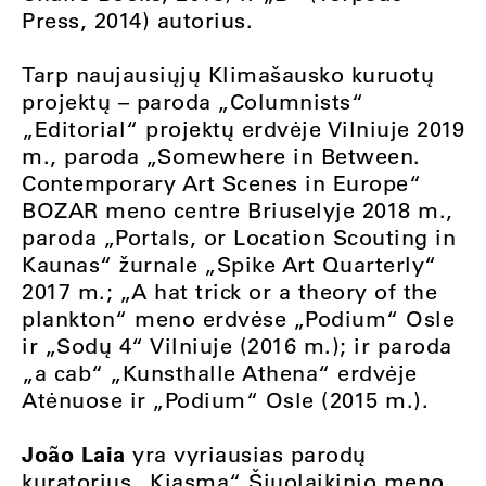
Press, 2014) autorius.
Tarp naujausiųjų Klimašausko kuruotų
projektų – paroda „Columnists“
„Editorial“ projektų erdvėje Vilniuje 2019
m., paroda „Somewhere in Between.
Contemporary Art Scenes in Europe“
BOZAR meno centre Briuselyje 2018 m.,
paroda „Portals, or Location Scouting in
Kaunas“ žurnale „Spike Art Quarterly“
2017 m.; „A hat trick or a theory of the
plankton“ meno erdvėse „Podium“ Osle
ir „Sodų 4“ Vilniuje (2016 m.); ir paroda
„a cab“ „Kunsthalle Athena“ erdvėje
Atėnuose ir „Podium“ Osle (2015 m.).
João Laia
yra vyriausias parodų
kuratorius „Kiasma“ Šiuolaikinio meno