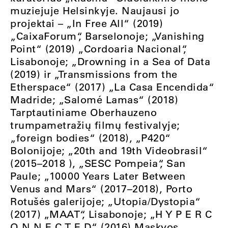
muziejuje Helsinkyje. Naujausi jo
projektai – „In Free All“ (2019)
„CaixaForum“, Barselonoje; „Vanishing
Point“ (2019) „Cordoaria Nacional“,
Lisabonoje; „Drowning in a Sea of Data
(2019) ir „Transmissions from the
Etherspace“ (2017) „La Casa Encendida“
Madride; „Salomé Lamas“ (2018)
Tarptautiniame Oberhauzeno
trumpametražių filmų festivalyje;
„foreign bodies“ (2018), „P420“
Bolonijoje; „20th and 19th Videobrasil“
(2015–2018 ), „SESC Pompeia“, San
Paule; „10000 Years Later Between
Venus and Mars“ (2017–2018), Porto
Rotušės galerijoje; „Utopia/Dystopia“
(2017) „MAAT“, Lisabonoje; „H Y P E R C
O N N E C T E D“ (2016) Maskvos