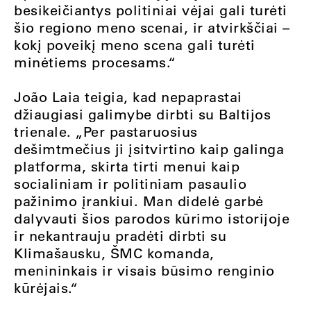
besikeičiantys politiniai vėjai gali turėti
šio regiono meno scenai, ir atvirkščiai –
kokį poveikį meno scena gali turėti
minėtiems procesams.“
João Laia teigia, kad nepaprastai
džiaugiasi galimybe dirbti su Baltijos
trienale. „Per pastaruosius
dešimtmečius ji įsitvirtino kaip galinga
platforma, skirta tirti menui kaip
socialiniam ir politiniam pasaulio
pažinimo įrankiui. Man didelė garbė
dalyvauti šios parodos kūrimo istorijoje
ir nekantrauju pradėti dirbti su
Klimašausku, ŠMC komanda,
menininkais ir visais būsimo renginio
kūrėjais.“