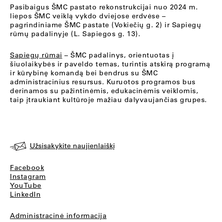
Pasibaigus ŠMC pastato rekonstrukcijai nuo 2024 m.
liepos ŠMC veiklą vykdo dviejose erdvėse –
pagrindiniame ŠMC pastate (Vokiečių g. 2) ir Sapiegų
rūmų padalinyje (L. Sapiegos g. 13).
Sapiegų rūmai
– ŠMC padalinys, orientuotas į
šiuolaikybės ir paveldo temas, turintis atskirą programą
ir kūrybinę komandą bei bendrus su ŠMC
administracinius resursus. Kuruotos programos bus
derinamos su pažintinėmis, edukacinėmis veiklomis,
taip įtraukiant kultūroje mažiau dalyvaujančias grupes.
Užsisakykite naujienlaiškį
Facebook
Instagram
YouTube
LinkedIn
Administracinė informacija