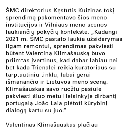
ŠMC direktorius Kęstutis Kuizinas tokį
sprendimą pakomentavo šios meno
institucijos ir Vilniaus meno scenos
laukiančių pokyčių kontekste. „Kadangi
2021 m. ŠMC pastato laukia užsidarymas
ilgam remontui, sprendimas pakviesti
būtent Valentiną Klimašauską buvo
priimtas įvertinus, kad dabar labiau nei
bet kada Trienalei reikia kuratoriaus su
tarptautiniu tinklu, labai gerai
išmanančio ir Lietuvos meno sceną.
Klimašauskas savo ruožtu pasiūlė
pakviesti šiuo metu Helsinkyje dirbantį
portugalą João Laia plėtoti kūrybinį
dialogą kartu su juo.“
Valentinas Klimašauskas plačiau