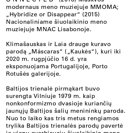
modernaus meno muziejuje MMOMA;
„Hybridize or Disappear“ (2015)
Nacionaliniame šiuolaikinio meno
muziejuje MNAC Lisabonoje.
Klimašauskas ir Laia drauge kuravo
parodą „Máscaras“ („Kaukės“), kuri iki
2020 m. rugpjūčio 16 d. yra
eksponuojama Portugalijoje, Porto
Rotušės galerijoje.
Baltijos trienalė pirmąkart buvo
surengta Vilniuje 1979 m. kaip
nonkonformizmo dvasioje kuriančių
jaunųjų Baltijos šalių menininkų paroda.
Nuo to laiko kas tris metus rengiamos
trylika Baltijos trienalės parodų pavertė
ją vienu svarbiausių šiuolaikinio meno