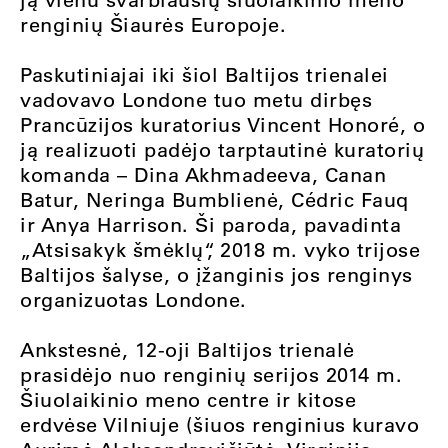
renginių Šiaurės Europoje.
Paskutiniajai iki šiol Baltijos trienalei
vadovavo Londone tuo metu dirbęs
Prancūzijos kuratorius Vincent Honoré, o
ją realizuoti padėjo tarptautinė kuratorių
komanda – Dina Akhmadeeva, Canan
Batur, Neringa Bumblienė, Cédric Fauq
ir Anya Harrison. Ši paroda, pavadinta
„Atsisakyk šmėklų“, 2018 m. vyko trijose
Baltijos šalyse, o įžanginis jos renginys
organizuotas Londone.
Ankstesnė, 12-oji Baltijos trienalė
prasidėjo nuo renginių serijos 2014 m.
Šiuolaikinio meno centre ir kitose
erdvėse Vilniuje (šiuos renginius kuravo