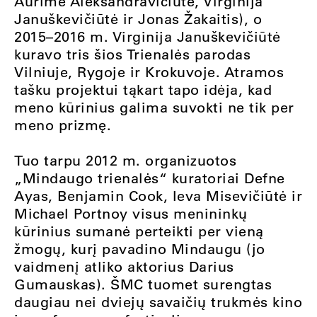
Aurimė Aleksandravičiūtė, Virginija
Januškevičiūtė ir Jonas Žakaitis), o
2015–2016 m. Virginija Januškevičiūtė
kuravo tris šios Trienalės parodas
Vilniuje, Rygoje ir Krokuvoje. Atramos
tašku projektui tąkart tapo idėja, kad
meno kūrinius galima suvokti ne tik per
meno prizmę.
Tuo tarpu 2012 m. organizuotos
„Mindaugo trienalės“ kuratoriai Defne
Ayas, Benjamin Cook, Ieva Misevičiūtė ir
Michael Portnoy visus menininkų
kūrinius sumanė perteikti per vieną
žmogų, kurį pavadino Mindaugu (jo
vaidmenį atliko aktorius Darius
Gumauskas). ŠMC tuomet surengtas
daugiau nei dviejų savaičių trukmės kino