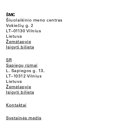
ŠMC
Šiuolaikinio meno centras
Vokiečių g. 2
LT–01130 Vilnius
Lietuva
Žemėlapyje
Įsigyti bilietą
SR
Sapiegų rūmai
L. Sapiegos g. 13,
LT–10312 Vilnius
Lietuva
Žemėlapyje
Įsigyti bilietą
Kontaktai
Svetainės medis