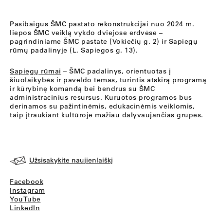
Pasibaigus ŠMC pastato rekonstrukcijai nuo 2024 m.
liepos ŠMC veiklą vykdo dviejose erdvėse –
pagrindiniame ŠMC pastate (Vokiečių g. 2) ir Sapiegų
rūmų padalinyje (L. Sapiegos g. 13).
Sapiegų rūmai
– ŠMC padalinys, orientuotas į
šiuolaikybės ir paveldo temas, turintis atskirą programą
ir kūrybinę komandą bei bendrus su ŠMC
administracinius resursus. Kuruotos programos bus
derinamos su pažintinėmis, edukacinėmis veiklomis,
taip įtraukiant kultūroje mažiau dalyvaujančias grupes.
Užsisakykite naujienlaiškį
Facebook
Instagram
YouTube
LinkedIn