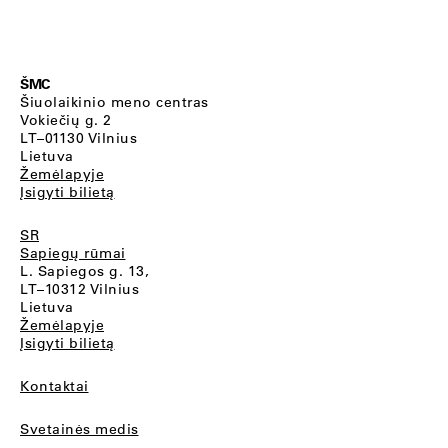
ŠMC
Šiuolaikinio meno centras
Vokiečių g. 2
LT–01130 Vilnius
Lietuva
Žemėlapyje
Įsigyti bilietą
SR
Sapiegų rūmai
L. Sapiegos g. 13,
LT–10312 Vilnius
Lietuva
Žemėlapyje
Įsigyti bilietą
Kontaktai
Svetainės medis