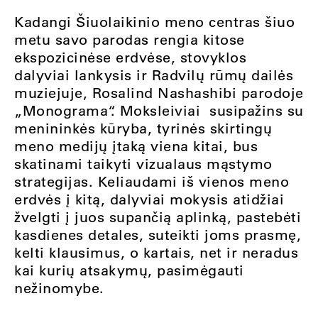
Kadangi Šiuolaikinio meno centras šiuo
metu savo parodas rengia kitose
ekspozicinėse erdvėse, stovyklos
dalyviai lankysis ir Radvilų rūmų dailės
muziejuje, Rosalind Nashashibi parodoje
„Monograma“. Moksleiviai susipažins su
menininkės kūryba, tyrinės skirtingų
meno medijų įtaką viena kitai, bus
skatinami taikyti vizualaus mąstymo
strategijas. Keliaudami iš vienos meno
erdvės į kitą, dalyviai mokysis atidžiai
žvelgti į juos supančią aplinką, pastebėti
kasdienes detales, suteikti joms prasmę,
kelti klausimus, o kartais, net ir neradus
kai kurių atsakymų, pasimėgauti
nežinomybe.