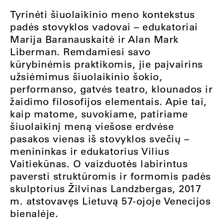
Tyrinėti šiuolaikinio meno kontekstus
padės stovyklos vadovai – edukatoriai
Marija Baranauskaitė ir Alan Mark
Liberman. Remdamiesi savo
kūrybinėmis praktikomis, jie paįvairins
užsiėmimus šiuolaikinio šokio,
performanso, gatvės teatro, klounados ir
žaidimo filosofijos elementais. Apie tai,
kaip matome, suvokiame, patiriame
šiuolaikinį meną viešose erdvėse
pasakos vienas iš stovyklos svečių –
menininkas ir edukatorius Vilius
Vaitiekūnas. O vaizduotės labirintus
paversti struktūromis ir formomis padės
skulptorius Žilvinas Landzbergas, 2017
m. atstovavęs Lietuvą 57-ojoje Venecijos
bienalėje.