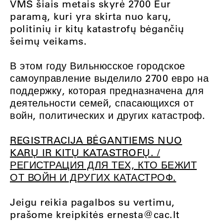
VMS šiais metais skyrė 2700 Eur
paramą, kuri yra skirta nuo karų,
politinių ir kitų katastrofų bėgančių
šeimų veikams.
В этом году Вильнюсское городское
самоуправление выделило 2700 евро на
поддержку, которая предназначена для
деятельности семей, спасающихся от
войн, политических и других катастроф.
REGISTRACIJA BĖGANTIEMS NUO
KARŲ IR KITŲ KATASTROFŲ. /
РЕГИСТРАЦИЯ ДЛЯ ТЕХ, КТО БЕЖИТ
ОТ ВОЙН И ДРУГИХ КАТАСТРОФ.
Jeigu reikia pagalbos su vertimu,
prašome kreipkitės
ernesta@cac.lt