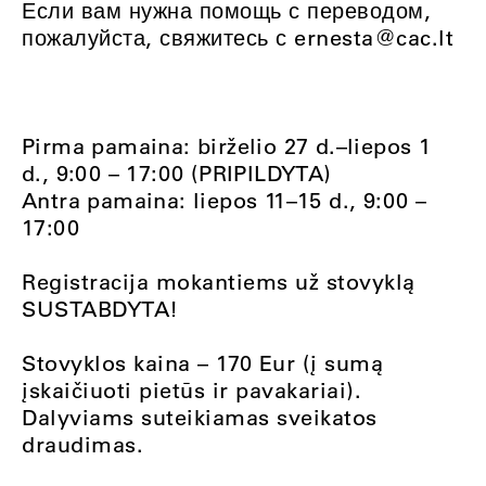
Если вам нужна помощь с переводом,
пожалуйста, свяжитесь с
ernesta@cac.lt
Pirma pamaina: birželio 27 d.–liepos 1
d., 9:00 – 17:00 (PRIPILDYTA)
Antra pamaina: liepos 11–15 d., 9:00 –
17:00
Registracija mokantiems už stovyklą
SUSTABDYTA!
Stovyklos kaina
–
170 Eur (į sumą
įskaičiuoti pietūs ir pavakariai).
Dalyviams suteikiamas sveikatos
draudimas.