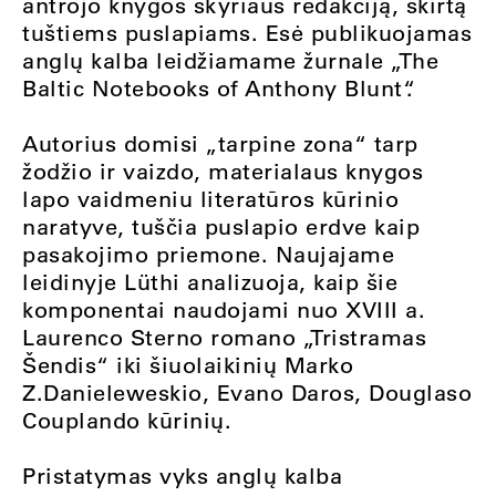
antrojo knygos skyriaus redakciją, skirtą
tuštiems puslapiams. Esė publikuojamas
anglų kalba leidžiamame žurnale „The
Baltic Notebooks of Anthony Blunt“.
Autorius domisi „tarpine zona“ tarp
žodžio ir vaizdo, materialaus knygos
lapo vaidmeniu literatūros kūrinio
naratyve, tuščia puslapio erdve kaip
pasakojimo priemone. Naujajame
leidinyje Lüthi analizuoja, kaip šie
komponentai naudojami nuo XVIII a.
Laurenco Sterno romano „Tristramas
Šendis“ iki šiuolaikinių Marko
Z.Danieleweskio, Evano Daros, Douglaso
Couplando kūrinių.
Pristatymas vyks anglų kalba