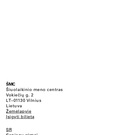
ŠMC
Šiuolaikinio meno centras
Vokiečių g. 2
LT–01130 Vilnius
Lietuva
Žemėlapyje
Įsigyti bilietą
SR