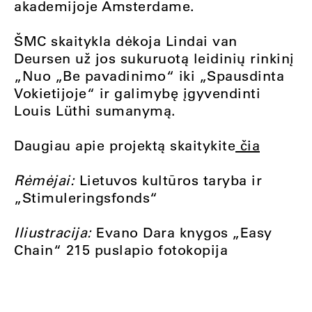
akademijoje Amsterdame.
ŠMC skaitykla dėkoja Lindai van
Deursen už jos sukuruotą leidinių rinkinį
„Nuo „Be pavadinimo“ iki „Spausdinta
Vokietijoje“ ir galimybę įgyvendinti
Louis Lüthi sumanymą.
Daugiau apie projektą skaitykite
čia
Rėmėjai:
Lietuvos kultūros taryba ir
„Stimuleringsfonds“
Iliustracija:
Evano Dara knygos „Easy
Chain“ 215 puslapio fotokopija