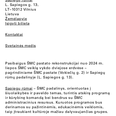
Sapiegų rūmai
L. Sapiegos g. 13,
LT–10312 Vilnius
Lietuva
Žemėlapyje
Įsigyti bilietą
Kontaktai
Svetainės medis
Pasibaigus ŠMC pastato rekonstrukcijai nuo 2024 m.
liepos ŠMC veiklą vykdo dviejose erdvėse –
pagrindiniame ŠMC pastate (Vokiečių g. 2) ir Sapiegų
rūmų padalinyje (L. Sapiegos g. 13).
Sapiegų rūmai
– ŠMC padalinys, orientuotas į
šiuolaikybės ir paveldo temas, turintis atskirą programą
ir kūrybinę komandą bei bendrus su ŠMC
administracinius resursus. Kuruotos programos bus
derinamos su pažintinėmis, edukacinėmis veiklomis,
taip įtraukiant kultūroje mažiau dalyvaujančias grupes.