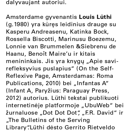
dalyvaujant autoriui.
Louis Lüthi
Amsterdame gyvenantis
(g.1980) yra kūręs leidinius drauge su
Kasperu Andreasenu, Katinka Bock,
Rossella Biscotti, Marinusu Boezemu,
Lonnie van Brummelen &Siebrenu de
Haanu, Benoît Maire’u ir kitais
menininkais. Jis yra knygų „Apie savi-
refleksyvius puslapius“ (On the Self-
Reflexive Page, Amsterdamas: Roma
Publications, 2010) bei „Infantas A“
(Infant A, Paryžius: Paraguay Press,
2012) autorius. Lüthi tekstai publikuoti
internetinėje platformoje „UbuWeb“ bei
žurnaluose „Dot Dot Dot“, „F.R. David“ ir
„The Bulletins of the Serving
Library“.Lüthi dėsto Gerrito Rietveldo