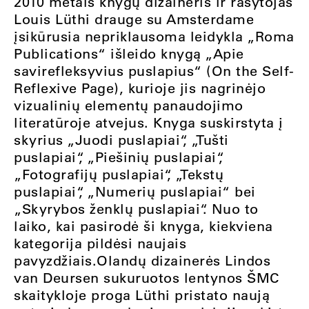
2010 metais knygų dizaineris ir rašytojas
Louis Lüthi drauge su Amsterdame
įsikūrusia nepriklausoma leidykla „Roma
Publications“ išleido knygą „Apie
savirefleksyvius puslapius“ (On the Self-
Reflexive Page), kurioje jis nagrinėjo
vizualinių elementų panaudojimo
literatūroje atvejus. Knyga suskirstyta į
skyrius „Juodi puslapiai“, „Tušti
puslapiai“, „Piešinių puslapiai“,
„Fotografijų puslapiai“, „Tekstų
puslapiai“, „Numerių puslapiai“ bei
„Skyrybos ženklų puslapiai“. Nuo to
laiko, kai pasirodė ši knyga, kiekviena
kategorija pildėsi naujais
pavyzdžiais.Olandų dizainerės Lindos
van Deursen sukuruotos lentynos ŠMC
skaitykloje proga Lüthi pristato naują