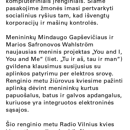
kompiuteriniais įrenginiais. Šiame
pasakojime žmonės imasi pertvarkyti
socialinius ryšius tam, kad išvengtų
korporacijų ir mašinų kontrolės.
Menininkų Mindaugo Gapševičiaus ir
Marios Safronovos Wahlström
naujausias meninis projektas „You and I,
You and Me“ (liet. „Tu ir aš, tau ir man“)
gvildena klausimus susijusius su
aplinkos patyrimu per elektros srovę.
Renginio metu žiūrovus kviesime pažinti
aplinką dėvint menininkų kurtus
papuošalus, batus ir galvos apdangalus,
kuriuose yra integruotos elektroninės
sąsajos.
Šio renginio metu Radio Vilnius kvies