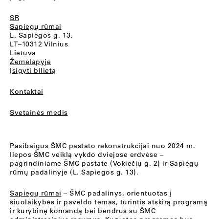
SR
Sapiegų rūmai
L. Sapiegos g. 13,
LT–10312 Vilnius
Lietuva
Žemėlapyje
Įsigyti bilietą
Kontaktai
Svetainės medis
Pasibaigus ŠMC pastato rekonstrukcijai nuo 2024 m.
liepos ŠMC veiklą vykdo dviejose erdvėse –
pagrindiniame ŠMC pastate (Vokiečių g. 2) ir Sapiegų
rūmų padalinyje (L. Sapiegos g. 13).
Sapiegų rūmai
– ŠMC padalinys, orientuotas į
šiuolaikybės ir paveldo temas, turintis atskirą programą
ir kūrybinę komandą bei bendrus su ŠMC