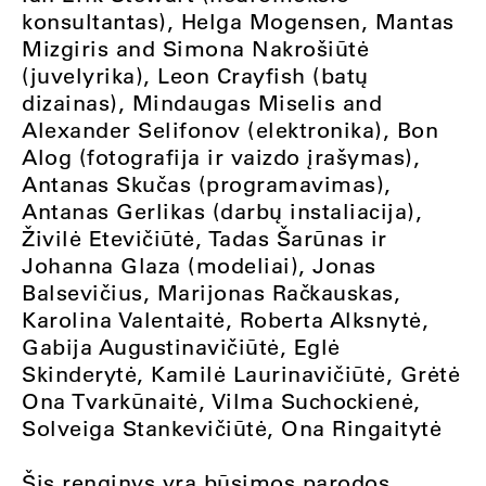
konsultantas), Helga Mogensen, Mantas
Mizgiris and Simona Nakrošiūtė
(juvelyrika), Leon Crayfish (batų
dizainas), Mindaugas Miselis and
Alexander Selifonov (elektronika), Bon
Alog (fotografija ir vaizdo įrašymas),
Antanas Skučas (programavimas),
Antanas Gerlikas (darbų instaliacija),
Živilė Etevičiūtė, Tadas Šarūnas ir
Johanna Glaza (modeliai), Jonas
Balsevičius, Marijonas Račkauskas,
Karolina Valentaitė, Roberta Alksnytė,
Gabija Augustinavičiūtė, Eglė
Skinderytė, Kamilė Laurinavičiūtė, Grėtė
Ona Tvarkūnaitė, Vilma Suchockienė,
Solveiga Stankevičiūtė, Ona Ringaitytė
Šis renginys yra būsimos parodos