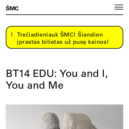
ŠMC
Trečiadieniauk ŠMC! Šiandien
įprastas bilietas už pusę kainos!
BT14 EDU: You and I,
You and Me