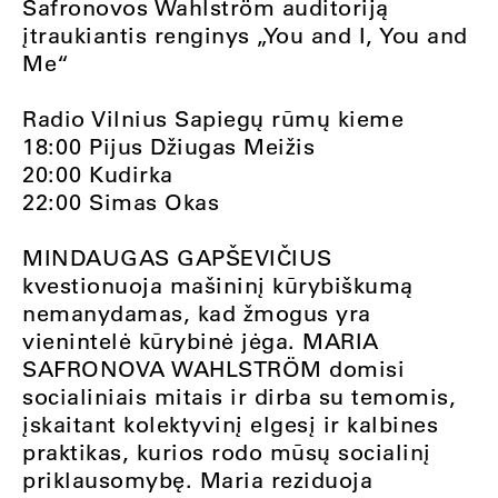
Safronovos Wahlström auditoriją
įtraukiantis renginys „You and I, You and
Me“
Radio Vilnius Sapiegų rūmų kieme
18:00 Pijus Džiugas Meižis
20:00 Kudirka
22:00 Simas Okas
MINDAUGAS GAPŠEVIČIUS
kvestionuoja mašininį kūrybiškumą
nemanydamas, kad žmogus yra
vienintelė kūrybinė jėga. MARIA
SAFRONOVA WAHLSTRÖM domisi
socialiniais mitais ir dirba su temomis,
įskaitant kolektyvinį elgesį ir kalbines
praktikas, kurios rodo mūsų socialinį
priklausomybę. Maria reziduoja