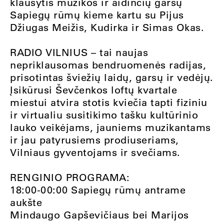
klausytis muzikos ir aidinčių garsų
Sapiegų rūmų kieme kartu su Pijus
Džiugas Meižis, Kudirka ir Simas Okas.
RADIO VILNIUS – tai naujas
nepriklausomas bendruomenės radijas,
prisotintas šviežių laidų, garsų ir vedėjų.
Įsikūrusi Ševčenkos loftų kvartale
miestui atvira stotis kviečia tapti fiziniu
ir virtualiu susitikimo tašku kultūrinio
lauko veikėjams, jauniems muzikantams
ir jau patyrusiems prodiuseriams,
Vilniaus gyventojams ir svečiams.
RENGINIO PROGRAMA:
18:00-00:00 Sapiegų rūmų antrame
aukšte
Mindaugo Gapševičiaus bei Marijos