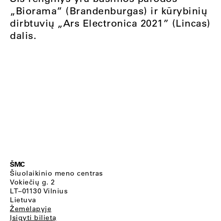
„Biorama” (Brandenburgas) ir kūrybinių
dirbtuvių „Ars Electronica 2021” (Lincas)
dalis.
ŠMC
Šiuolaikinio meno centras
Vokiečių g. 2
LT–01130 Vilnius
Lietuva
Žemėlapyje
Įsigyti bilietą