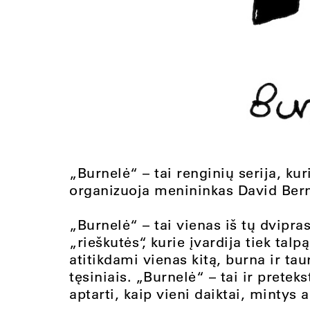
„Burnelė“ – tai renginių serija, ku
organizuoja menininkas David Bernst
„Burnelė“ – tai vienas iš tų dvipra
„rieškutės“, kurie įvardija tiek talpą
atitikdami vienas kitą, burna ir ta
tęsiniais. „Burnelė“ – tai ir pretek
aptarti, kaip vieni daiktai, mintys 