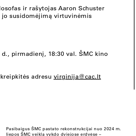
osofas ir rašytojas Aaron Schuster
e jo susidomėjimą virtuvinėmis
 d., pirmadienį, 18:30 val. ŠMC kino
, kreipkitės adresu
virginija@cac.lt
Pasibaigus ŠMC pastato rekonstrukcijai nuo 2024 m.
liepos ŠMC veiklą vykdo dviejose erdvėse –