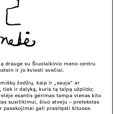
rią drauge su Šiuolaikinio meno centru
ein ir jo kviesti svečiai.
smiškų žodžių, kaip ir „sauja“ ar
, tiek ir dalyką, kuris tą talpą užpildo;
urelėje esantis gėrimas tampa vienas kito
stas susitikimui, šiuo atveju – pretekstas
ar pasakojimai gali prasitęsti kituose.