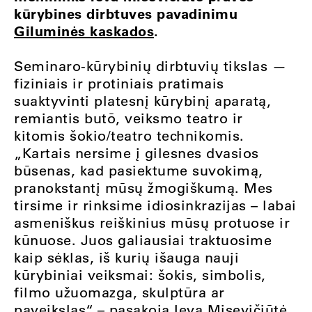
kūrybines dirbtuves pavadinimu
Giluminės kaskados
.
Seminaro-kūrybinių dirbtuvių tikslas —
fiziniais ir protiniais pratimais
suaktyvinti platesnį kūrybinį aparatą,
remiantis butō, veiksmo teatro ir
kitomis šokio/teatro technikomis.
„Kartais nersime į gilesnes dvasios
būsenas, kad pasiektume suvokimą,
pranokstantį mūsų žmogiškumą. Mes
tirsime ir rinksime idiosinkrazijas – labai
asmeniškus reiškinius mūsų protuose ir
kūnuose. Juos galiausiai traktuosime
kaip sėklas, iš kurių išauga nauji
kūrybiniai veiksmai: šokis, simbolis,
filmo užuomazga, skulptūra ar
paveikslas“, – pasakoja Ieva Misevičiūtė.