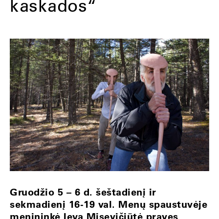
kaskados“
Gruodžio 5 – 6 d. šeštadienį ir
sekmadienį 16-19 val. Menų spaustuvėje
menininkė Ieva Misevičiūtė praves