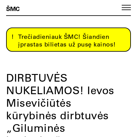
ŠMC
Trečiadieniauk ŠMC! Šiandien
įprastas bilietas už pusę kainos!
DIRBTUVĖS
NUKELIAMOS! Ievos
Misevičiūtės
kūrybinės dirbtuvės
„Giluminės