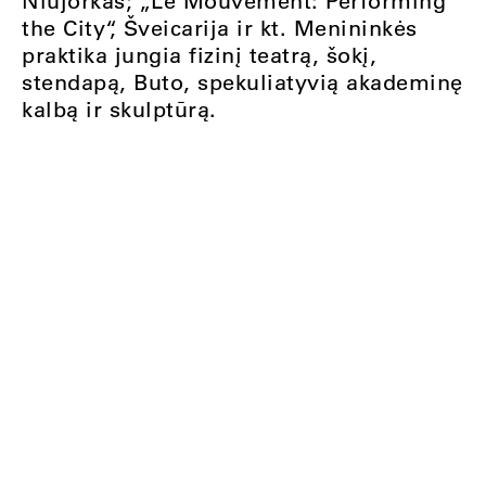
Niujorkas; „Le Mouvement: Performing
the City“, Šveicarija ir kt. Menininkės
praktika jungia fizinį teatrą, šokį,
stendapą, Buto, spekuliatyvią akademinę
kalbą ir skulptūrą.