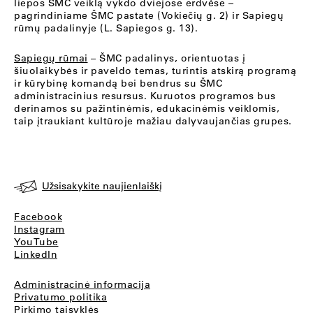
liepos ŠMC veiklą vykdo dviejose erdvėse –
pagrindiniame ŠMC pastate (Vokiečių g. 2) ir Sapiegų
rūmų padalinyje (L. Sapiegos g. 13).
Sapiegų rūmai
– ŠMC padalinys, orientuotas į
šiuolaikybės ir paveldo temas, turintis atskirą programą
ir kūrybinę komandą bei bendrus su ŠMC
administracinius resursus. Kuruotos programos bus
derinamos su pažintinėmis, edukacinėmis veiklomis,
taip įtraukiant kultūroje mažiau dalyvaujančias grupes.
Užsisakykite naujienlaiškį
Facebook
Instagram
YouTube
LinkedIn
Administracinė informacija
Privatumo politika
Pirkimo taisyklės