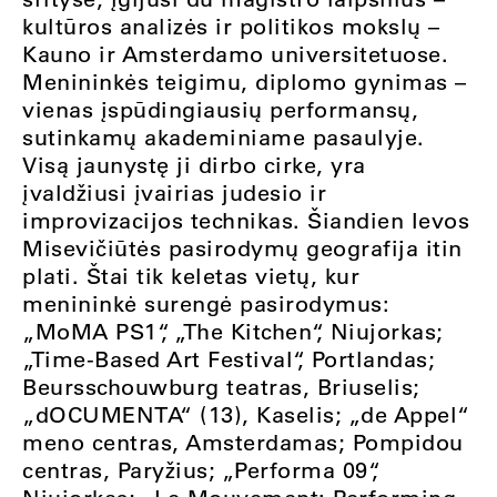
kultūros analizės ir politikos mokslų –
Kauno ir Amsterdamo universitetuose.
Menininkės teigimu, diplomo gynimas –
vienas įspūdingiausių performansų,
sutinkamų akademiniame pasaulyje.
Visą jaunystę ji dirbo cirke, yra
įvaldžiusi įvairias judesio ir
improvizacijos technikas. Šiandien Ievos
Misevičiūtės pasirodymų geografija itin
plati. Štai tik keletas vietų, kur
menininkė surengė pasirodymus:
„MoMA PS1“, „The Kitchen“, Niujorkas;
„Time-Based Art Festival“, Portlandas;
Beursschouwburg teatras, Briuselis;
„dOCUMENTA“ (13), Kaselis; „de Appel“
meno centras, Amsterdamas; Pompidou
centras, Paryžius; „Performa 09“,