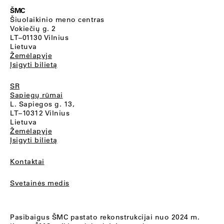
ŠMC
Šiuolaikinio meno centras
Vokiečių g. 2
LT–01130 Vilnius
Lietuva
Žemėlapyje
Įsigyti bilietą
SR
Sapiegų rūmai
L. Sapiegos g. 13,
LT–10312 Vilnius
Lietuva
Žemėlapyje
Įsigyti bilietą
Kontaktai
Svetainės medis
Pasibaigus ŠMC pastato rekonstrukcijai nuo 2024 m.