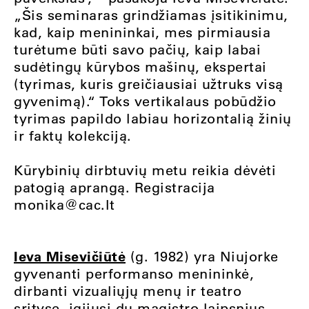
„Šis seminaras grindžiamas įsitikinimu,
kad, kaip menininkai, mes pirmiausia
turėtume būti savo pačių, kaip labai
sudėtingų kūrybos mašinų, ekspertai
(tyrimas, kuris greičiausiai užtruks visą
gyvenimą).“ Toks vertikalaus pobūdžio
tyrimas papildo labiau horizontalią žinių
ir faktų kolekciją.
Kūrybinių dirbtuvių metu reikia dėvėti
patogią aprangą. Registracija
monika@cac.lt
Ieva Misevičiūtė
(g. 1982) yra Niujorke
gyvenanti performanso menininkė,
dirbanti vizualiųjų menų ir teatro
srityse, įgijusi du magistro laipsnius –