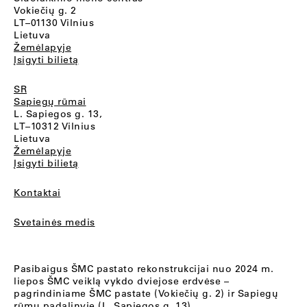
Vokiečių g. 2
LT–01130 Vilnius
Lietuva
Žemėlapyje
Įsigyti bilietą
SR
Sapiegų rūmai
L. Sapiegos g. 13,
LT–10312 Vilnius
Lietuva
Žemėlapyje
Įsigyti bilietą
Kontaktai
Svetainės medis
Pasibaigus ŠMC pastato rekonstrukcijai nuo 2024 m.
liepos ŠMC veiklą vykdo dviejose erdvėse –
pagrindiniame ŠMC pastate (Vokiečių g. 2) ir Sapiegų
rūmų padalinyje (L. Sapiegos g. 13).