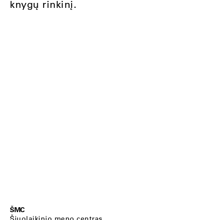
knygų rinkinį.
ŠMC
Šiuolaikinio meno centras