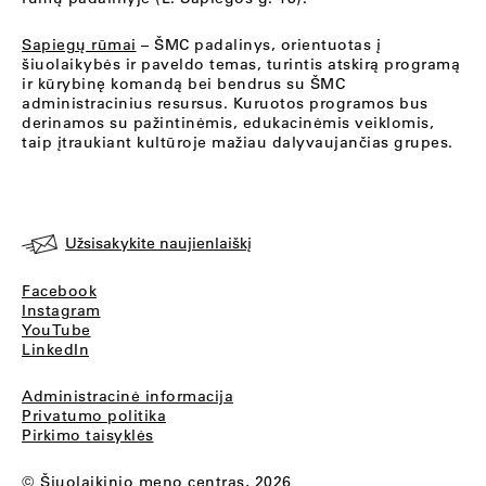
Sapiegų rūmai
– ŠMC padalinys, orientuotas į
šiuolaikybės ir paveldo temas, turintis atskirą programą
ir kūrybinę komandą bei bendrus su ŠMC
administracinius resursus. Kuruotos programos bus
derinamos su pažintinėmis, edukacinėmis veiklomis,
taip įtraukiant kultūroje mažiau dalyvaujančias grupes.
Užsisakykite naujienlaiškį
Facebook
Instagram
YouTube
LinkedIn
Administracinė informacija
Privatumo politika
Pirkimo taisyklės
© Šiuolaikinio meno centras, 2026