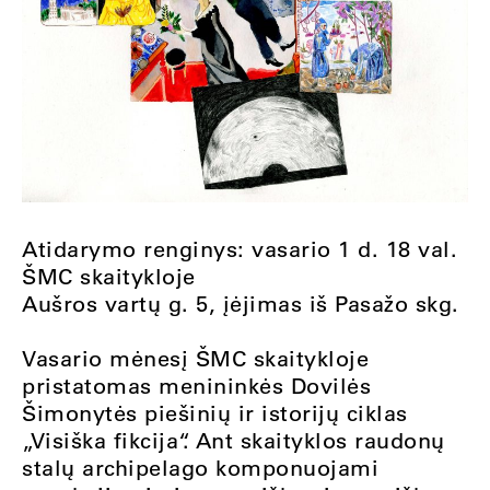
Atidarymo renginys: vasario 1 d. 18 val.
ŠMC skaitykloje
Aušros vartų g. 5, įėjimas iš Pasažo skg.
Vasario mėnesį ŠMC skaitykloje
pristatomas menininkės Dovilės
Šimonytės piešinių ir istorijų ciklas
„Visiška fikcija“. Ant skaityklos raudonų
stalų archipelago komponuojami