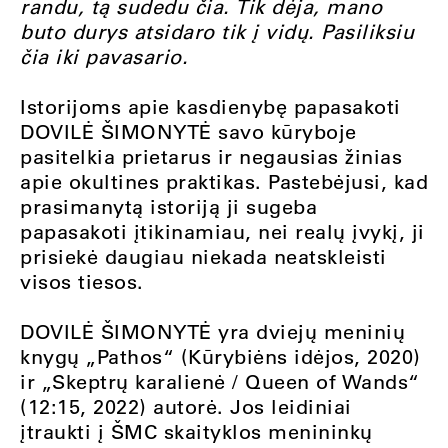
randu, tą sudedu čia. Tik dėja, mano
buto durys atsidaro tik į vidų. Pasiliksiu
čia iki pavasario.
Istorijoms apie kasdienybę papasakoti
DOVILĖ ŠIMONYTĖ savo kūryboje
pasitelkia prietarus ir negausias žinias
apie okultines praktikas. Pastebėjusi, kad
prasimanytą istoriją ji sugeba
papasakoti įtikinamiau, nei realų įvykį, ji
prisiekė daugiau niekada neatskleisti
visos tiesos.
DOVILĖ ŠIMONYTĖ yra dviejų meninių
knygų „Pathos“ (Kūrybiėns idėjos, 2020)
ir „Skeptrų karalienė / Queen of Wands“
(12:15, 2022) autorė. Jos leidiniai
įtraukti į ŠMC skaityklos menininkų