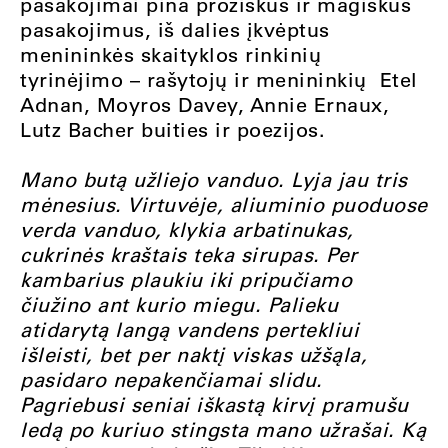
pasakojimai pina proziškus ir magiškus
pasakojimus, iš dalies įkvėptus
menininkės skaityklos rinkinių
tyrinėjimo – rašytojų ir menininkių Etel
Adnan, Moyros Davey, Annie Ernaux,
Lutz Bacher buities ir poezijos.
Mano butą užliejo vanduo. Lyja jau tris
mėnesius. Virtuvėje, aliuminio puoduose
verda vanduo, klykia arbatinukas,
cukrinės kraštais teka sirupas. Per
kambarius plaukiu iki pripučiamo
čiužino ant kurio miegu. Palieku
atidarytą langą vandens pertekliui
išleisti, bet per naktį viskas užšąla,
pasidaro nepakenčiamai slidu.
Pagriebusi seniai iškastą kirvį pramušu
ledą po kuriuo stingsta mano užrašai. Ką