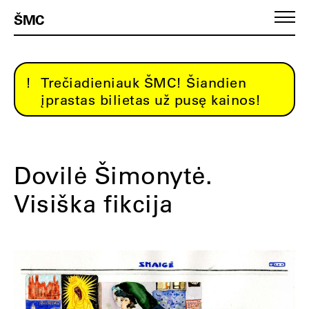
ŠMC
Trečiadieniauk ŠMC! Šiandien
įprastas bilietas už pusę kainos!
Dovilė Šimonytė.
Visiška fikcija