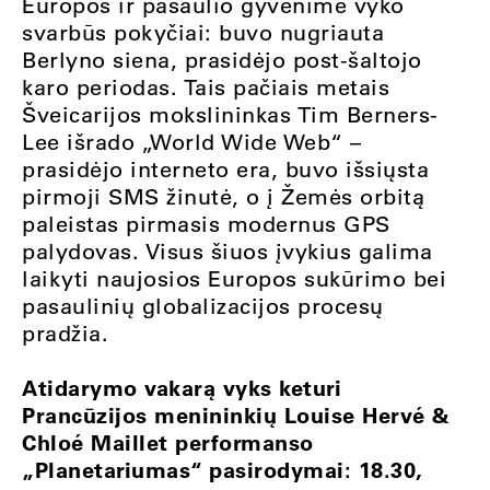
Europos ir pasaulio gyvenime vyko
svarbūs pokyčiai: buvo nugriauta
Berlyno siena, prasidėjo post-šaltojo
karo periodas. Tais pačiais metais
Šveicarijos mokslininkas Tim Berners-
Lee išrado „World Wide Web“ –
prasidėjo interneto era, buvo išsiųsta
pirmoji SMS žinutė, o į Žemės orbitą
paleistas pirmasis modernus GPS
palydovas. Visus šiuos įvykius galima
laikyti naujosios Europos sukūrimo bei
pasaulinių globalizacijos procesų
pradžia.
Atidarymo vakarą vyks keturi
Prancūzijos menininkių Louise Hervé &
Chloé Maillet performanso
„Planetariumas“ pasirodymai: 18.30,