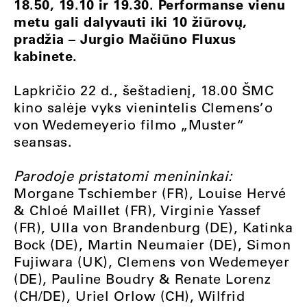
18.50, 19.10 ir 19.30. Performanse vienu
metu gali dalyvauti iki 10 žiūrovų,
pradžia – Jurgio Mačiūno Fluxus
kabinete.
Lapkričio 22 d., šeštadienį, 18.00 ŠMC
kino salėje vyks vienintelis Clemens’o
von Wedemeyerio filmo „Muster“
seansas.
Parodoje pristatomi menininkai:
Morgane Tschiember (FR), Louise Hervé
& Chloé Maillet (FR), Virginie Yassef
(FR), Ulla von Brandenburg (DE), Katinka
Bock (DE), Martin Neumaier (DE), Simon
Fujiwara (UK), Clemens von Wedemeyer
(DE), Pauline Boudry & Renate Lorenz
(CH/DE), Uriel Orlow (CH), Wilfrid