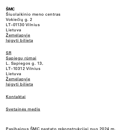
ŠMC
Šiuolaikinio meno centras
Vokiečių g. 2
LT–01130 Vilnius
Lietuva
Žemėlapyje
Įsigyti bilietą
SR
Sapiegų rūmai
L. Sapiegos g. 13,
LT–10312 Vilnius
Lietuva
Žemėlapyje
Įsigyti bilietą
Kontaktai
Svetainės medis
Pasibaigus ŠMC pastato rekonstrukcijai nuo 2024 m.