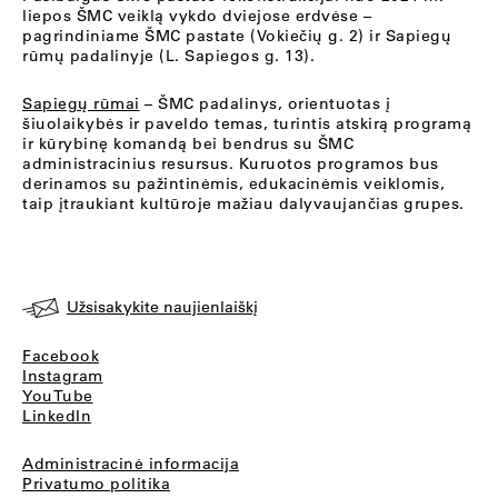
liepos ŠMC veiklą vykdo dviejose erdvėse –
pagrindiniame ŠMC pastate (Vokiečių g. 2) ir Sapiegų
rūmų padalinyje (L. Sapiegos g. 13).
Sapiegų rūmai
– ŠMC padalinys, orientuotas į
šiuolaikybės ir paveldo temas, turintis atskirą programą
ir kūrybinę komandą bei bendrus su ŠMC
administracinius resursus. Kuruotos programos bus
derinamos su pažintinėmis, edukacinėmis veiklomis,
taip įtraukiant kultūroje mažiau dalyvaujančias grupes.
Užsisakykite naujienlaiškį
Facebook
Instagram
YouTube
LinkedIn
Administracinė informacija
Privatumo politika