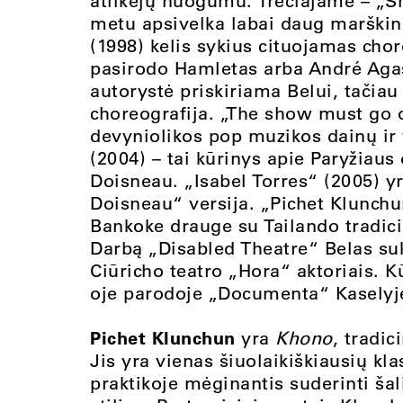
atlikėjų nuogumu. Trečiajame – „Sh
metu apsivelka labai daug marškin
(1998) kelis sykius cituojamas cho
pasirodo Hamletas arba André Agas
autorystė priskiriama Belui, tačiau 
choreografija. „The show must go o
devyniolikos pop muzikos dainų ir
(2004) – tai kūrinys apie Paryžiau
Doisneau. „Isabel Torres“ (2005) yr
Doisneau“ versija. „Pichet Klunchu
Bankoke drauge su Tailando tradici
Darbą „Disabled Theatre“ Belas suk
Ciūricho teatro „Hora“ aktoriais. K
oje parodoje „Documenta“ Kaselyje,
Pichet Klunchun
yra
Khono
, tradic
Jis yra vienas šiuolaikiškiausių kla
praktikoje mėginantis suderinti šali