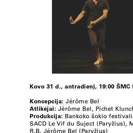
Kovo 31 d., antradienį, 19:00 ŠMC 
Koncepcija:
Jérôme Bel
Atlikėjai:
Jérôme Bel, Pichet Klunc
Produkcija:
Bankoko šokio festivali
SACD Le Vif du Suject (Paryžius), M
R.B. Jérôme Bel (Paryžius)