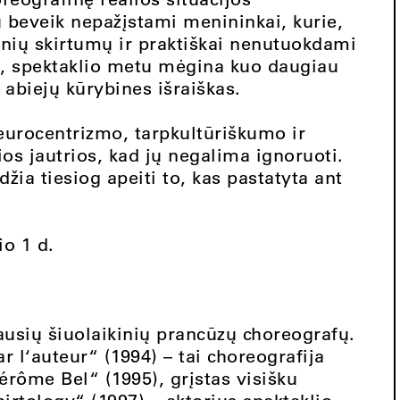
 beveik nepažįstami menininkai, kurie,
inių skirtumų ir praktiškai nenutuokdami
as, spektaklio metu mėgina kuo daugiau
i abiejų kūrybines išraiškas.
urocentrizmo, tarpkultūriškumo ir
ios jautrios, kad jų negalima ignoruoti.
žia tiesiog apeiti to, kas pastatyta ant
io 1 d.
usių šiuolaikinių prancūzų choreografų.
 l‘auteur“ (1994) – tai choreografija
érôme Bel“ (1995), grįstas visišku