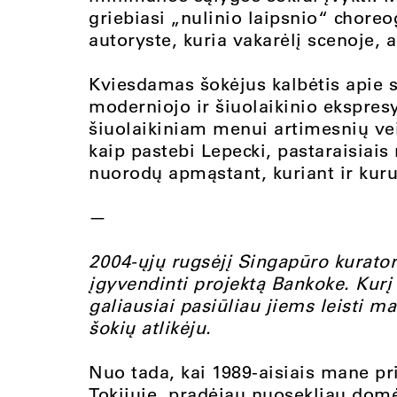
griebiasi „nulinio laipsnio“ choreog
autoryste, kuria vakarėlį scenoje, 
Kviesdamas šokėjus kalbėtis apie s
moderniojo ir šiuolaikinio ekspresy
šiuolaikiniam menui artimesnių vei
kaip pastebi Lepecki, pastaraisiai
nuorodų apmąstant, kuriant ir kur
—
2004-ųjų rugsėjį Singapūro kurato
įgyvendinti projektą Bankoke. Kurį l
galiausiai pasiūliau jiems leisti m
šokių atlikėju.
Nuo tada, kai 1989-aisiais mane p
Tokijuje, pradėjau nuosekliau domė