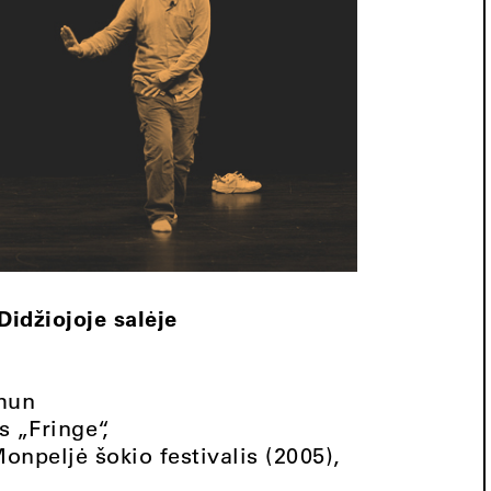
Didžiojoje salėje
hun
s „Fringe“,
onpeljė šokio festivalis (2005),