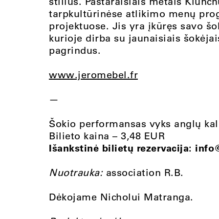
stilius. Pastaraisiais metais Klunc
tarpkultūrinėse atlikimo menų pro
projektuose. Jis yra įkūręs savo 
kurioje dirba su jaunaisiais šokėjai
pagrindus.
www.jeromebel.fr
—
Šokio performansas vyks anglų ka
Bilieto kaina – 3,48 EUR
Išankstinė bilietų rezervacija:
info
Nuotrauka:
association R.B.
Dėkojame Nicholui Matranga.