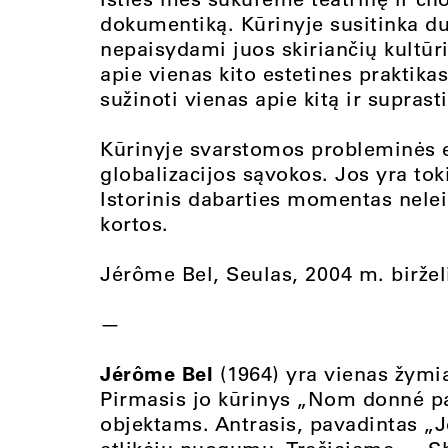
dokumentiką. Kūrinyje susitinka du
nepaisydami juos skiriančių kultūr
apie vienas kito estetines praktik
sužinoti vienas apie kitą ir suprast
Kūrinyje svarstomos probleminės e
globalizacijos sąvokos. Jos yra tok
Istorinis dabarties momentas neleid
kortos.
Jérôme Bel, Seulas, 2004 m. biržel
—
Jérôme Bel
(1964) yra vienas žymia
Pirmasis jo kūrinys „Nom donné par
objektams. Antrasis, pavadintas „J