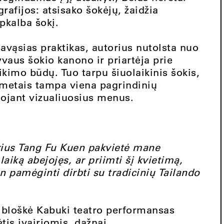
rafijos: atsisako šokėjų, žaidžia
apkalba šokį.
avąsias praktikas, autorius nutolsta nuo
vaus šokio kanono ir priartėja prie
kimo būdų. Tuo tarpu šiuolaikinis šokis,
s metais tampa viena pagrindinių
uojant vizualiuosius menus.
rius Tang Fu Kuen pakvietė mane
aiką abejojęs, ar priimti šį kvietimą,
an pamėginti dirbti su tradicinių Tailando
ribloškė Kabuki teatro performansas
tis įvairiomis, dažnai