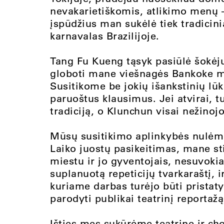
nevakarietiškomis, atlikimo menų – 
įspūdžius man sukėlė tiek tradicinia
karnavalas Brazilijoje.
Tang Fu Kueng tąsyk pasiūlė šokėju
globoti mane viešnagės Bankoke me
Susitikome be jokių išankstinių lūk
paruoštus klausimus. Jei atvirai, 
tradiciją, o Klunchun visai nežino
Mūsų susitikimo aplinkybės nulėmė 
Laiko juostų pasikeitimas, mane st
miestu ir jo gyventojais, nesuvoki
suplanuotą repeticijų tvarkaraštį, i
kuriame darbas turėjo būti pristat
parodyti publikai teatrinį reportažą
Išties mes sukūrėme teatrinę ir cho