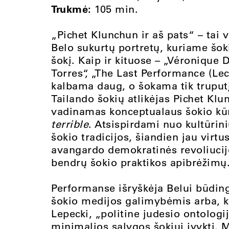
Trukmė:
105 min.
„Pichet Klunchun ir aš pats“ – tai
Belo sukurtų portretų, kuriame šok
šokį. Kaip ir kituose – „Véronique 
Torres“, „The Last Performance (Le
kalbama daug, o šokama tik truputį
Tailando šokių atlikėjas Pichet Klu
vadinamas konceptualaus šokio kū
terrible
. Atsispirdami nuo kultūrini
šokio tradicijos, šiandien jau virt
avangardo demokratinės revoliucijo
bendrų šokio praktikos apibrėžimų
Performanse išryškėja Belui būdi
šokio medijos galimybėmis arba, k
Lepecki, „politine judesio ontologij
minimalios sąlygos šokiui įvykti. M