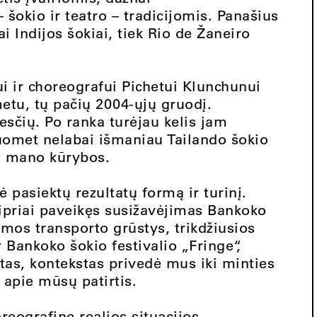
šokio ir teatro – tradicijomis. Panašius
i Indijos šokiai, tiek Rio de Žaneiro
i ir choreografui Pichetui Klunchunui
tu, tų pačių 2004-ųjų gruodį.
esčių. Po ranka turėjau kelis jam
tuomet nelabai išmaniau Tailando šokio
jo mano kūrybos.
pasiektų rezultatų formą ir turinį.
ipriai paveikęs susižavėjimas Bankoko
amos transporto grūstys, trikdžiusios
r Bankoko šokio festivalio „Fringe“,
ytas, kontekstas privedė mus iki minties
 apie mūsų patirtis.
reografinę realios situacijos