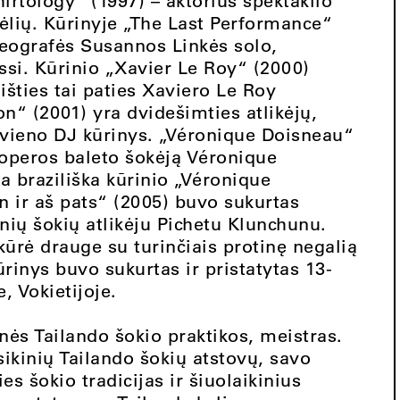
irtology“ (1997) – aktorius spektaklio
ėlių. Kūrinyje „The Last Performance“
reografės Susannos Linkės solo,
si. Kūrinio „Xavier Le Roy“ (2000)
išties tai paties Xaviero Le Roy
n“ (2001) yra dvidešimties atlikėjų,
 vieno DJ kūrinys. „Véronique Doisneau“
s operos baleto šokėją Véronique
a braziliška kūrinio „Véronique
n ir aš pats“ (2005) buvo sukurtas
nių šokių atlikėju Pichetu Klunchunu.
ūrė drauge su turinčiais protinę negalią
ūrinys buvo sukurtas ir pristatytas 13-
 Vokietijoje.
inės Tailando šokio praktikos, meistras.
sikinių Tailando šokių atstovų, savo
es šokio tradicijas ir šiuolaikinius