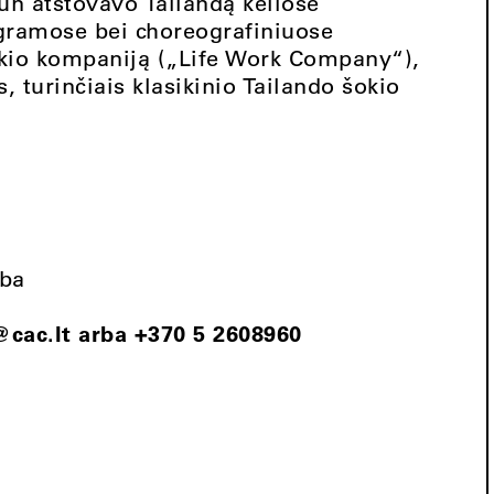
hun atstovavo Tailandą keliose
gramose bei choreografiniuose
šokio kompaniją („Life Work Company“),
s, turinčiais klasikinio Tailando šokio
lba
@cac.lt
arba +370 5 2608960