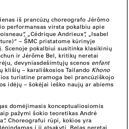
 vienas iš prancūzų choreografo Jérômo
io performansas virsta pokalbiu apie
Doisneau“, „Cédrique Andrieux“, „Isabel
cture)“ – ŠMC pristatome kūrinyje
. Scenoje pokalbiui susitinka klasikinių
nchun ir Jérôme Bel, kritikų neretai
rėju, devyniasdešimtųjų scenos
enfant
ų klišių – karališkosios Tailando
Khono
usios turistine pramoga bei prancūziškojo
s idėjų – šokėjai ieško naujų ar abiems
.
ngas domėjimasis konceptualiosiomis
aip pažymi šokio teoretikas André
a“. Choreografui rūpi, kokios yra
ėgindamas į jį atsakyti, Belas neretai