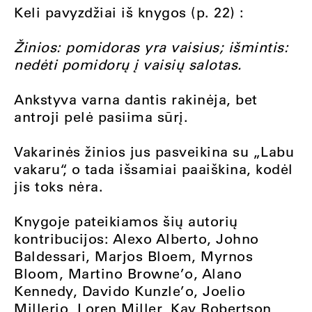
Keli pavyzdžiai iš knygos (p. 22) :
Žinios: pomidoras yra vaisius; išmintis:
nedėti pomidorų į vaisių salotas.
Ankstyva varna dantis rakinėja, bet
antroji pelė pasiima sūrį.
Vakarinės žinios jus pasveikina su „Labu
vakaru“, o tada išsamiai paaiškina, kodėl
jis toks nėra.
Knygoje pateikiamos šių autorių
kontribucijos: Alexo Alberto, Johno
Baldessari, Marjos Bloem, Myrnos
Bloom, Martino Browne’o, Alano
Kennedy, Davido Kunzle’o, Joelio
Millerio, Loren Miller, Kay Robertson,