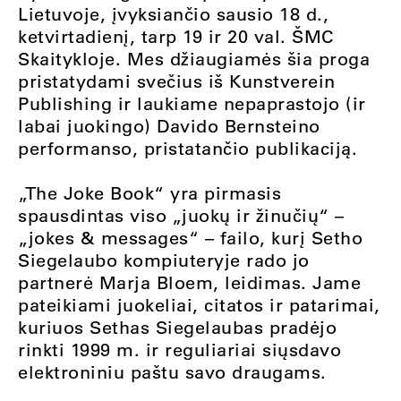
Lietuvoje, įvyksiančio sausio 18 d.,
ketvirtadienį, tarp 19 ir 20 val. ŠMC
Skaitykloje. Mes džiaugiamės šia proga
pristatydami svečius iš Kunstverein
Publishing ir laukiame nepaprastojo (ir
labai juokingo) Davido Bernsteino
performanso, pristatančio publikaciją.
„The Joke Book“ yra pirmasis
spausdintas viso „juokų ir žinučių“ –
„jokes & messages“ – failo, kurį Setho
Siegelaubo kompiuteryje rado jo
partnerė Marja Bloem, leidimas. Jame
pateikiami juokeliai, citatos ir patarimai,
kuriuos Sethas Siegelaubas pradėjo
rinkti 1999 m. ir reguliariai siųsdavo
elektroniniu paštu savo draugams.