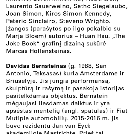
Laurento Sauerweino, Setho Siegelaubo,
Joan Simon, Kiros Simon-Kennedy,
Peterio Sinclairo, Steveno Wrighto.
Įžangos (parašytos po ilgo pokalbio su
Marja Bloem) autorius – Huan Hsu. „The
Joke Book“ grafinį dizainą sukūrė
Marcas Hollensteinas.
Davidas Bernsteinas
(g. 1988, San
Antonio, Teksasas) kuria Amsterdame ir
Briuselyje. Jis jungia performansą,
skulptūrą ir rašymą ir pasakoja istorijas
pasitelkdamas objektus. Bernstein
mėgaujasi liesdamas daiktus ir yra
apsėstas mentelių (angl. spatulas) ir Fiat
Mutiple automobilių. 2015-2016 m. jis
buvo rezidentu Jan van Eyck
akademijoje Mastrichte. Prieš tai