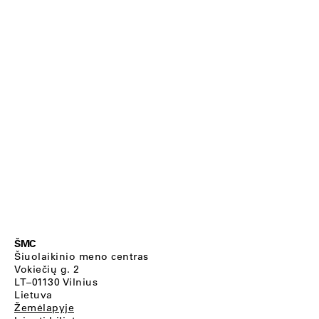
ŠMC
Šiuolaikinio meno centras
Vokiečių g. 2
LT–01130 Vilnius
Lietuva
Žemėlapyje