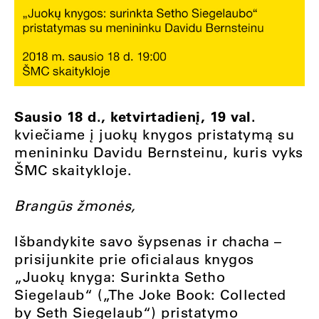
Sausio 18 d., ketvirtadienį, 19 val.
kviečiame į juokų knygos pristatymą su
menininku Davidu Bernsteinu, kuris vyks
ŠMC skaitykloje.
Brangūs žmonės,
Išbandykite savo šypsenas ir chacha –
prisijunkite prie oficialaus knygos
„Juokų knyga: Surinkta Setho
Siegelaub“ („The Joke Book: Collected
by Seth Siegelaub“) pristatymo