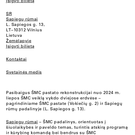
Įsigyti bilietą
SR
Sapiegų rūmai
L. Sapiegos g. 13,
LT–10312 Vilnius
Lietuva
Žemėlapyje
Įsigyti bilietą
Kontaktai
Svetainės medis
Pasibaigus ŠMC pastato rekonstrukcijai nuo 2024 m.
liepos ŠMC veiklą vykdo dviejose erdvėse –
pagrindiniame ŠMC pastate (Vokiečių g. 2) ir Sapiegų
rūmų padalinyje (L. Sapiegos g. 13).
Sapiegų rūmai
– ŠMC padalinys, orientuotas į
šiuolaikybės ir paveldo temas, turintis atskirą programą
ir kūrybinę komandą bei bendrus su ŠMC