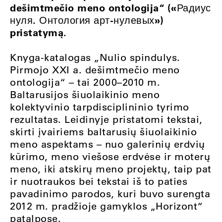
dešimtmečio meno ontologija“ («Радиус
нуля. Онтология арт-нулевых»)
pristatymą.
Knyga-katalogas „Nulio spindulys.
Pirmojo XXI a. dešimtmečio meno
ontologija“ – tai 2000–2010 m.
Baltarusijos šiuolaikinio meno
kolektyvinio tarpdisciplininio tyrimo
rezultatas. Leidinyje pristatomi tekstai,
skirti įvairiems baltarusių šiuolaikinio
meno aspektams – nuo galerinių erdvių
kūrimo, meno viešose erdvėse ir moterų
meno, iki atskirų meno projektų, taip pat
ir nuotraukos bei tekstai iš to paties
pavadinimo parodos, kuri buvo surengta
2012 m. pradžioje gamyklos „Horizont“
patalpose.