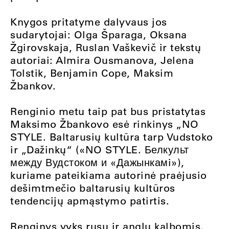
Knygos pritatyme dalyvaus jos
sudarytojai: Olga Šparaga, Oksana
Žgirovskaja, Ruslan Vaškevič ir tekstų
autoriai: Almira Ousmanova, Jelena
Tolstik, Benjamin Cope, Maksim
Žbankov.
Renginio metu taip pat bus pristatytas
Maksimo Žbankovo esė rinkinys „NO
STYLE. Baltarusių kultūra tarp Vudstoko
ir „Dažinkų“ («NO STYLE. Белкульт
между Вудстоком и «Дажынкамi»),
kuriame pateikiama autorinė praėjusio
dešimtmečio baltarusių kultūros
tendencijų apmąstymo patirtis.
Renginys vyks rusų ir anglų kalbomis.