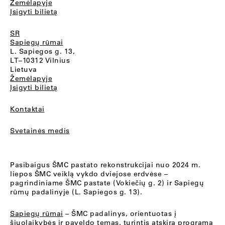
Žemėlapyje
Įsigyti bilietą
SR
Sapiegų rūmai
L. Sapiegos g. 13,
LT–10312 Vilnius
Lietuva
Žemėlapyje
Įsigyti bilietą
Kontaktai
Svetainės medis
Pasibaigus ŠMC pastato rekonstrukcijai nuo 2024 m.
liepos ŠMC veiklą vykdo dviejose erdvėse –
pagrindiniame ŠMC pastate (Vokiečių g. 2) ir Sapiegų
rūmų padalinyje (L. Sapiegos g. 13).
Sapiegų rūmai
– ŠMC padalinys, orientuotas į
šiuolaikybės ir paveldo temas, turintis atskirą programą