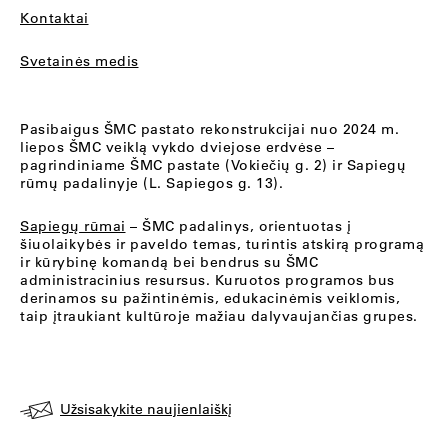
Kontaktai
Svetainės medis
Pasibaigus ŠMC pastato rekonstrukcijai nuo 2024 m.
liepos ŠMC veiklą vykdo dviejose erdvėse –
pagrindiniame ŠMC pastate (Vokiečių g. 2) ir Sapiegų
rūmų padalinyje (L. Sapiegos g. 13).
Sapiegų rūmai
– ŠMC padalinys, orientuotas į
šiuolaikybės ir paveldo temas, turintis atskirą programą
ir kūrybinę komandą bei bendrus su ŠMC
administracinius resursus. Kuruotos programos bus
derinamos su pažintinėmis, edukacinėmis veiklomis,
taip įtraukiant kultūroje mažiau dalyvaujančias grupes.
Užsisakykite naujienlaiškį