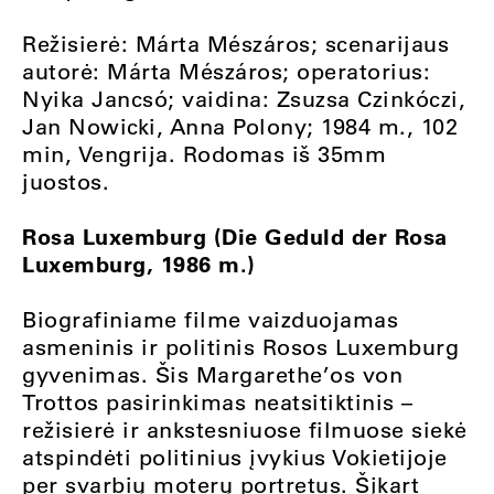
Režisierė: Márta Mészáros; scenarijaus
autorė: Márta Mészáros; operatorius:
Nyika Jancsó; vaidina: Zsuzsa Czinkóczi,
Jan Nowicki, Anna Polony; 1984 m., 102
min, Vengrija. Rodomas iš 35mm
juostos.
Rosa Luxemburg (Die Geduld der Rosa
Luxemburg, 1986 m.)
Biografiniame filme vaizduojamas
asmeninis ir politinis Rosos Luxemburg
gyvenimas. Šis Margarethe’os von
Trottos pasirinkimas neatsitiktinis –
režisierė ir ankstesniuose filmuose siekė
atspindėti politinius įvykius Vokietijoje
per svarbių moterų portretus. Šįkart