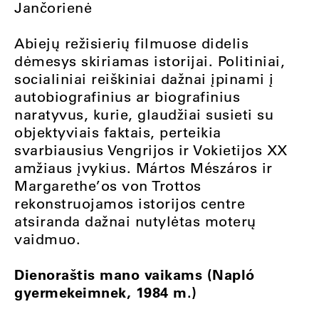
Jančorienė
Abiejų režisierių filmuose didelis
dėmesys skiriamas istorijai. Politiniai,
socialiniai reiškiniai dažnai įpinami į
autobiografinius ar biografinius
naratyvus, kurie, glaudžiai susieti su
objektyviais faktais, perteikia
svarbiausius Vengrijos ir Vokietijos XX
amžiaus įvykius. Mártos Mészáros ir
Margarethe’os von Trottos
rekonstruojamos istorijos centre
atsiranda dažnai nutylėtas moterų
vaidmuo.
Dienoraštis mano vaikams (Napló
gyermekeimnek, 1984 m.)