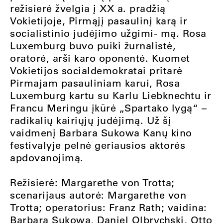
režisierė žvelgia į XX a. pradžią
Vokietijoje, Pirmąjį pasaulinį karą ir
socialistinio judėjimo užgimi- mą. Rosa
Luxemburg buvo puiki žurnalistė,
oratorė, arši karo oponentė. Kuomet
Vokietijos socialdemokratai pritarė
Pirmajam pasauliniam karui, Rosa
Luxemburg kartu su Karlu Liebknechtu ir
Francu Meringu įkūrė „Spartako lygą“ –
radikalių kairiųjų judėjimą. Už šį
vaidmenį Barbara Sukowa Kanų kino
festivalyje pelnė geriausios aktorės
apdovanojimą.
Režisierė: Margarethe von Trotta;
scenarijaus autorė: Margarethe von
Trotta; operatorius: Franz Rath; vaidina:
Barbara Sukowa, Daniel Olbrychski, Otto