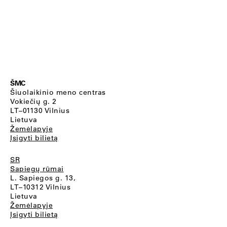
ŠMC
Šiuolaikinio meno centras
Vokiečių g. 2
LT–01130 Vilnius
Lietuva
Žemėlapyje
Įsigyti bilietą
SR
Sapiegų rūmai
L. Sapiegos g. 13,
LT–10312 Vilnius
Lietuva
Žemėlapyje
Įsigyti bilietą