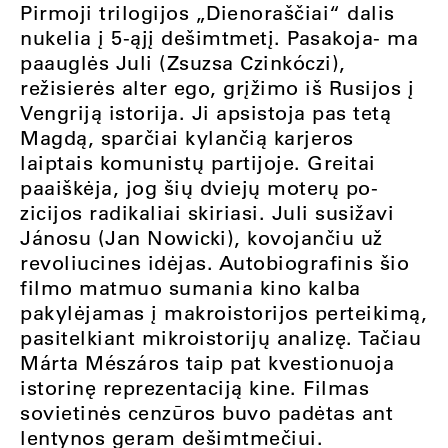
Pirmoji trilogijos „Dienoraščiai“ dalis
nukelia į 5-ąjį dešimtmetį. Pasakoja- ma
paauglės Juli (Zsuzsa Czinkóczi),
režisierės alter ego, grįžimo iš Rusijos į
Vengriją istorija. Ji apsistoja pas tetą
Magdą, sparčiai kylančią karjeros
laiptais komunistų partijoje. Greitai
paaiškėja, jog šių dviejų moterų po-
zicijos radikaliai skiriasi. Juli susižavi
Jánosu (Jan Nowicki), kovojančiu už
revoliucines idėjas. Autobiografinis šio
filmo matmuo sumania kino kalba
pakylėjamas į makroistorijos perteikimą,
pasitelkiant mikroistorijų analizę. Tačiau
Márta Mészáros taip pat kvestionuoja
istorinę reprezentaciją kine. Filmas
sovietinės cenzūros buvo padėtas ant
lentynos geram dešimtmečiui.