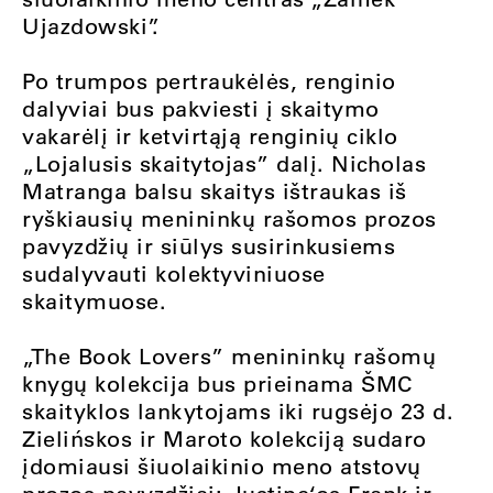
Ujazdowski”.
Po trumpos pertraukėlės, renginio
dalyviai bus pakviesti į skaitymo
vakarėlį ir ketvirtąją renginių ciklo
„Lojalusis skaitytojas” dalį. Nicholas
Matranga balsu skaitys ištraukas iš
ryškiausių menininkų rašomos prozos
pavyzdžių ir siūlys susirinkusiems
sudalyvauti kolektyviniuose
skaitymuose.
„The Book Lovers” menininkų rašomų
knygų kolekcija bus prieinama ŠMC
skaityklos lankytojams iki rugsėjo 23 d.
Zielińskos ir Maroto kolekciją sudaro
įdomiausi šiuolaikinio meno atstovų