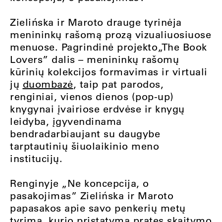
Zielińska ir Maroto drauge tyrinėja
menininkų rašomą prozą vizualiuosiuose
menuose. Pagrindinė projekto„The Book
Lovers” dalis – menininkų rašomų
kūrinių kolekcijos formavimas ir virtuali
jų
duombazė
, taip pat parodos,
renginiai, vienos dienos (pop-up)
knygynai įvairiose erdvėse ir knygų
leidyba, įgyvendinama
bendradarbiaujant su daugybe
tarptautinių šiuolaikinio meno
institucijų.
Renginyje „Ne koncepcija, o
pasakojimas” Zielińska ir Maroto
papasakos apie savo penkerių metų
tyrimą, kurio pristatymą pratęs skaitymo