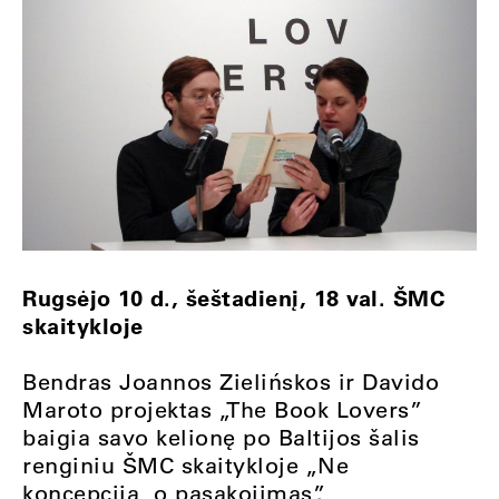
Rugsėjo 10 d., šeštadienį, 18 val. ŠMC
skaitykloje
Bendras Joannos Zielińskos ir Davido
Maroto projektas „The Book Lovers”
baigia savo kelionę po Baltijos šalis
renginiu ŠMC skaitykloje „Ne
koncepcija, o pasakojimas”.