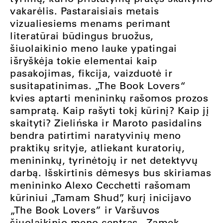
vakarėlis. Pastaraisiais metais
vizualiesiems menams perimant
literatūrai būdingus bruožus,
šiuolaikinio meno lauke ypatingai
išryškėja tokie elementai kaip
pasakojimas, fikcija, vaizduotė ir
susitapatinimas. „The Book Lovers“
kvies aptarti menininkų rašomos prozos
sampratą. Kaip rašyti tokį kūrinį? Kaip jį
skaityti? Zielińska ir Maroto pasidalins
bendra patirtimi naratyvinių meno
praktikų srityje, atliekant kuratorių,
menininkų, tyrinėtojų ir net detektyvų
darbą. Išskirtinis dėmesys bus skiriamas
menininko Alexo Cecchetti rašomam
kūriniui „Tamam Shud”, kurį inicijavo
„The Book Lovers” ir Varšuvos
šiuolaikinio meno centras „Zamek