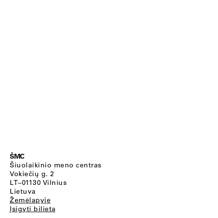
ŠMC
Šiuolaikinio meno centras
Vokiečių g. 2
LT–01130 Vilnius
Lietuva
Žemėlapyje
Įsigyti bilietą