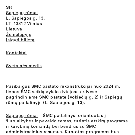
SR
Sapiegų rūmai
L. Sapiegos g. 13,
LT–10312 Vilnius
Lietuva
Žemėlapyje
Įsigyti bilietą
Kontaktai
Svetainės medis
Pasibaigus ŠMC pastato rekonstrukcijai nuo 2024 m.
liepos ŠMC veiklą vykdo dviejose erdvėse –
pagrindiniame ŠMC pastate (Vokiečių g. 2) ir Sapiegų
rūmų padalinyje (L. Sapiegos g. 13).
Sapiegų rūmai
– ŠMC padalinys, orientuotas į
šiuolaikybės ir paveldo temas, turintis atskirą programą
ir kūrybinę komandą bei bendrus su ŠMC
administracinius resursus. Kuruotos programos bus