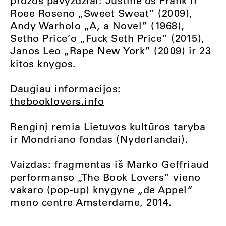
prozos pavyzdžiai: Justine‘os Frank ir
Roee Roseno „Sweet Sweat” (2009),
Andy Warholo „A, a Novel” (1968),
Setho Price’o „Fuck Seth Price” (2015),
Janos Leo „Rape New York” (2009) ir 23
kitos knygos.
Daugiau informacijos:
thebooklovers.info
Renginį remia Lietuvos kultūros taryba
ir Mondriano fondas (Nyderlandai).
Vaizdas: fragmentas iš Marko Geffriaud
performanso „The Book Lovers” vieno
vakaro (pop-up) knygyne „de Appel“
meno centre Amsterdame, 2014.