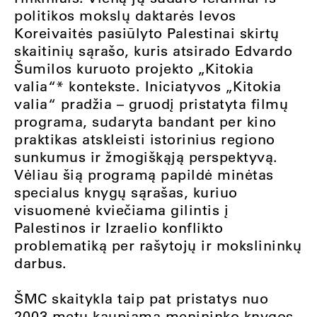
politikos mokslų daktarės Ievos
Koreivaitės pasiūlyto Palestinai skirtų
skaitinių sąrašo, kuris atsirado Edvardo
Šumilos kuruoto projekto „Kitokia
valia“* kontekste. Iniciatyvos „Kitokia
valia“ pradžia – gruodį pristatyta filmų
programa, sudaryta bandant per kino
praktikas atskleisti istorinius regiono
sunkumus ir žmogiškąją perspektyvą.
Vėliau šią programą papildė minėtas
specialus knygų sąrašas, kuriuo
visuomenė kviečiama gilintis į
Palestinos ir Izraelio konflikto
problematiką per rašytojų ir mokslininkų
darbus.
ŠMC skaitykla taip pat pristatys nuo
2003 metų kaupiamą menininko knygos