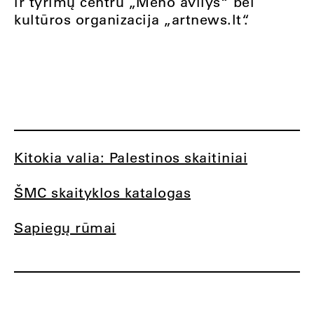
ir tyrimų centru „Meno avilys“ bei
kultūros organizacija „artnews.lt“.
Kitokia valia: Palestinos skaitiniai
ŠMC skaityklos katalogas
Sapiegų rūmai