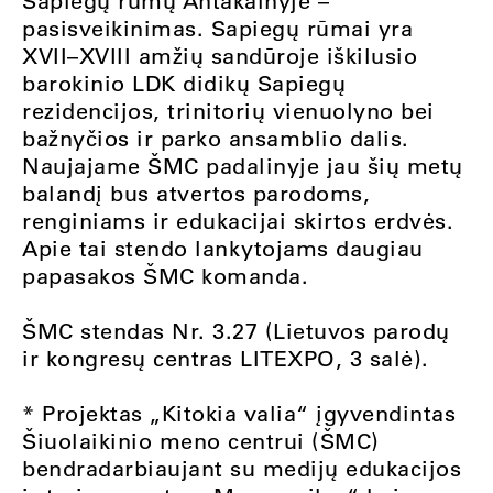
Sapiegų rūmų Antakalnyje –
pasisveikinimas. Sapiegų rūmai yra
XVII–XVIII amžių sandūroje iškilusio
barokinio LDK didikų Sapiegų
rezidencijos, trinitorių vienuolyno bei
bažnyčios ir parko ansamblio dalis.
Naujajame ŠMC padalinyje jau šių metų
balandį bus atvertos parodoms,
renginiams ir edukacijai skirtos erdvės.
Apie tai stendo lankytojams daugiau
papasakos ŠMC komanda.
ŠMC stendas Nr. 3.27 (Lietuvos parodų
ir kongresų centras LITEXPO, 3 salė).
* Projektas „Kitokia valia“ įgyvendintas
Šiuolaikinio meno centrui (ŠMC)
bendradarbiaujant su medijų edukacijos