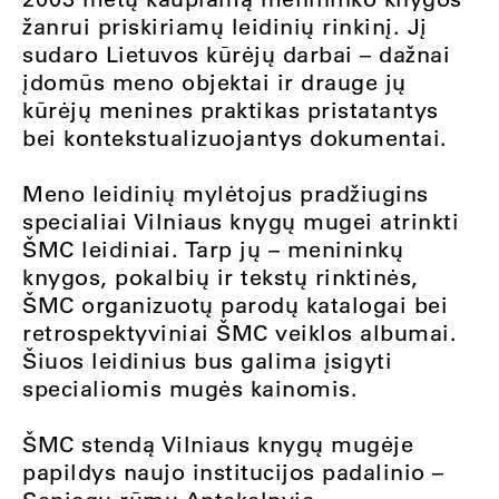
žanrui priskiriamų leidinių rinkinį. Jį
sudaro Lietuvos kūrėjų darbai – dažnai
įdomūs meno objektai ir drauge jų
kūrėjų menines praktikas pristatantys
bei kontekstualizuojantys dokumentai.
Meno leidinių mylėtojus pradžiugins
specialiai Vilniaus knygų mugei atrinkti
ŠMC leidiniai. Tarp jų – menininkų
knygos, pokalbių ir tekstų rinktinės,
ŠMC organizuotų parodų katalogai bei
retrospektyviniai ŠMC veiklos albumai.
Šiuos leidinius bus galima įsigyti
specialiomis mugės kainomis.
ŠMC stendą Vilniaus knygų mugėje
papildys naujo institucijos padalinio –