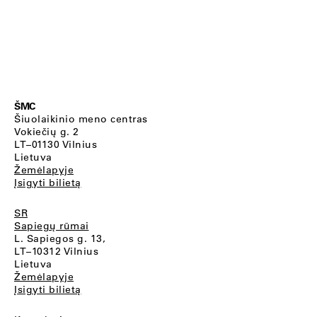
ŠMC
Šiuolaikinio meno centras
Vokiečių g. 2
LT–01130 Vilnius
Lietuva
Žemėlapyje
Įsigyti bilietą
SR
Sapiegų rūmai
L. Sapiegos g. 13,
LT–10312 Vilnius
Lietuva
Žemėlapyje
Įsigyti bilietą