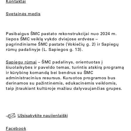
Kontaktai
Svetainės medis
Pasibaigus ŠMC pastato rekonstrukcijai nuo 2024 m.
liepos ŠMC veiklą vykdo dviejose erdvėse –
pagrindiniame ŠMC pastate (Vokiečių g. 2) ir Sapiegų
rūmų padalinyje (L. Sapiegos g. 13).
Sapiegų rūmai
– ŠMC padalinys, orientuotas į
šiuolaikybės ir paveldo temas, turintis atskirą programą
ir kūrybinę komandą bei bendrus su ŠMC
administracinius resursus. Kuruotos programos bus
derinamos su pažintinėmis, edukacinėmis veiklomis,
taip įtraukiant kultūroje mažiau dalyvaujančias grupes.
Užsisakykite naujienlaiškį
Facebook