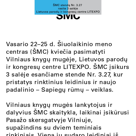
Vasario 22–25 d. Šiuolaikinio meno
centras (ŠMC) kviečia pasimatyti
Vilniaus knygų mugėje, Lietuvos parodų
ir kongresų centre LITEXPO. ŠMC įsikurs
3 salėje esančiame stende Nr. 3.27, kur
pristatys rinktinius leidinius ir naujo
padalinio – Sapiegų rūmų – veiklas.
Vilniaus knygų mugės lankytojus ir
dalyvius ŠMC skaitykla, laikinai įsikūrusi
Pasažo skersgatvyje Vilniuje,
supažindins su dviem teminiais
rinkiniais. Vieną jų sudaro leidiniai iš