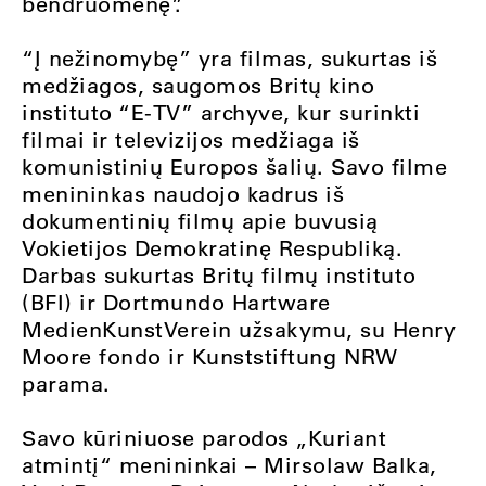
bendruomenę”.
“Į nežinomybę” yra filmas, sukurtas iš
medžiagos, saugomos Britų kino
instituto “E-TV” archyve, kur surinkti
filmai ir televizijos medžiaga iš
komunistinių Europos šalių. Savo filme
menininkas naudojo kadrus iš
dokumentinių filmų apie buvusią
Vokietijos Demokratinę Respubliką.
Darbas sukurtas Britų filmų instituto
(BFI) ir Dortmundo Hartware
MedienKunstVerein užsakymu, su Henry
Moore fondo ir Kunststiftung NRW
parama.
Savo kūriniuose parodos „Kuriant
atmintį“ menininkai – Mirsolaw Balka,