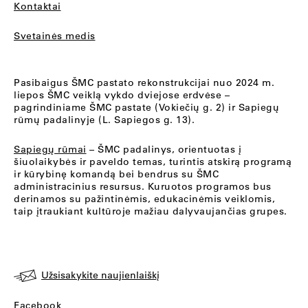
Kontaktai
Svetainės medis
Pasibaigus ŠMC pastato rekonstrukcijai nuo 2024 m.
liepos ŠMC veiklą vykdo dviejose erdvėse –
pagrindiniame ŠMC pastate (Vokiečių g. 2) ir Sapiegų
rūmų padalinyje (L. Sapiegos g. 13).
Sapiegų rūmai
– ŠMC padalinys, orientuotas į
šiuolaikybės ir paveldo temas, turintis atskirą programą
ir kūrybinę komandą bei bendrus su ŠMC
administracinius resursus. Kuruotos programos bus
derinamos su pažintinėmis, edukacinėmis veiklomis,
taip įtraukiant kultūroje mažiau dalyvaujančias grupes.
Užsisakykite naujienlaiškį
Facebook