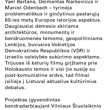
Yael Bartana, Deimantas Narkevičus ir
Marcel Odenbach – tyrinėja
problematiškus ir ginčytinus pastarųjų
60-ies metų Europos istorijos aspektus.
Daugiausiai dėmesio skiriama
architektūros, monumentų ir
bendruomenės temoms, geopolitiniams
Lenkijos, buvusios Vokietijos
Demokratinės Respublikos (VDR) ir
Izraelio valstybės sukūrimo aspektams.
Trijuose iš keturių filmų grįžtama prie
Holokausto temos ir visi jie susiję su
post-komunistine erdve, tad filmai
įsilieja į Lietuvai aktualius kultūrinius
debatus.
Projektas įgyvendintas
bendradarbiaujant Vilniaus Šiuolaikinio