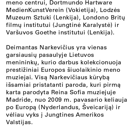
meno centrui, Dortmundo Hartware
MedienKunstVerein (Vokietija), Lodzės
Muzeum Sztuki (Lenkija), Londono Britų
filmų institutui (Jungtinė Karalystė) ir
Varšuvos Goethe institutui (Lenkija).
Deimantas Narkevičius yra vienas
garsiausių pasaulyje Lietuvos
menininkų, kurio darbus kolekcionuoja
prestižiniai Europos šiuolaikinio meno
muziejai. Visą Narkevičiaus kūrybą
išsamiai pristatanti paroda, kuri pirmą
karta parodyta Reina Sofia muziejuje
Madride, nuo 2009 m. pavasario keliauja
po Europą (Nyderlandus, Šveicariją) ir
vėliau vyks į Jungtines Amerikos
Valstijas.