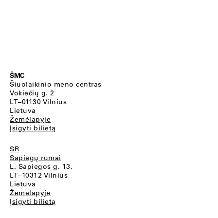
ŠMC
Šiuolaikinio meno centras
Vokiečių g. 2
LT–01130 Vilnius
Lietuva
Žemėlapyje
Įsigyti bilietą
SR
Sapiegų rūmai
L. Sapiegos g. 13,
LT–10312 Vilnius
Lietuva
Žemėlapyje
Įsigyti bilietą