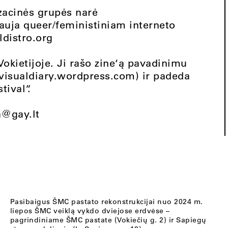
izacinės grupės narė
auja queer/feministiniam interneto
distro.org
okietijoje. Ji rašo zine‘ą pavadinimu
visualdiary.wordpress.com) ir padeda
tival“.
a@gay.lt
Pasibaigus ŠMC pastato rekonstrukcijai nuo 2024 m.
liepos ŠMC veiklą vykdo dviejose erdvėse –
pagrindiniame ŠMC pastate (Vokiečių g. 2) ir Sapiegų