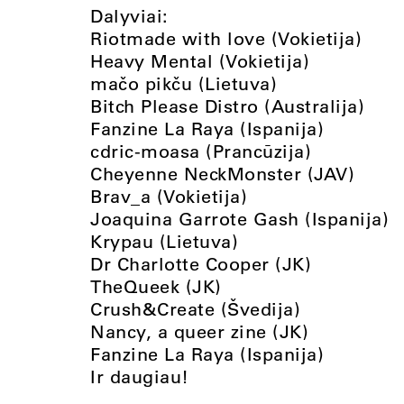
Dalyviai:
Riotmade with love (Vokietija)
Heavy Mental (Vokietija)
mačo pikču (Lietuva)
Bitch Please Distro (Australija)
Fanzine La Raya (Ispanija)
cdric-moasa (Prancūzija)
Cheyenne NeckMonster (JAV)
Brav_a (Vokietija)
Joaquina Garrote Gash (Ispanija)
Krypau (Lietuva)
Dr Charlotte Cooper (JK)
TheQueek (JK)
Crush&Create (Švedija)
Nancy, a queer zine (JK)
Fanzine La Raya (Ispanija)
Ir daugiau!