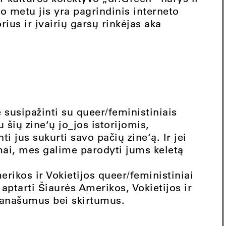
o metu jis yra pagrindinis interneto
rius ir įvairių garsų rinkėjas aka
susipažinti su queer/feministiniais
 šių zine‘ų jo_jos istorijomis,
ti jus sukurti savo pačių zine‘ą. Ir jei
imai, mes galime parodyti jums keletą
ikos ir Vokietijos queer/feministiniai
 aptarti Šiaurės Amerikos, Vokietijos ir
 panašumus bei skirtumus.