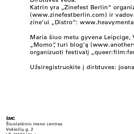
Katrin yra „Zinefest Berlin“ organ
(www.zinefestberlin.com) ir vadov
zine‘ui „Distro“: www.heavymental
Maria šiuo metu gyvena Leipcige, V
„Momo“, turi blog‘ą (www.another
organizuoti festivalį „queer:film:fes
Užsiregistruokite į dirbtuves:
joan
ŠMC
Šiuolaikinio meno centras
Vokiečių g. 2