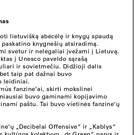
nas
oti lietuvišką abėcėlę ir knygų spaudą
a paskatino knygnešių atsiradimą.
 svetur ir nelegaliai įvežami į Lietuvą.
auktas į Unesco paveldo sąrašą
ari ir sovietmečiu. Didžioji dalis
bet taip pat dažnai buvo
leidiniai.
ūs fanzine‘ai, skirti mokslinei
dažniausiai buvo gaminami kopijavimo
atinami paštu. Tai buvo vietinės fanzine‘ų
ne‘ų „Decibelai Offensive“ ir „Kablys“
r kultūros kolektyvo „dr.Green“ narys ir