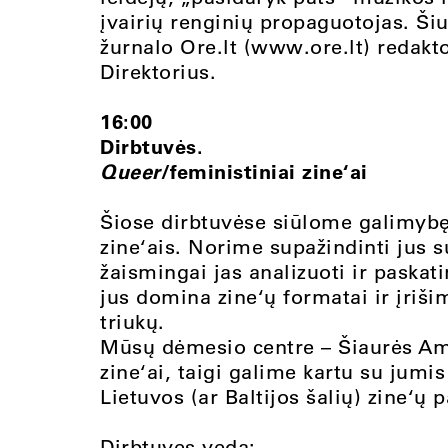
įvairių renginių propaguotojas. Šiu
žurnalo Ore.lt (www.ore.lt) redakto
Direktorius.
16:00
Dirbtuvės.
Queer
/feministiniai zine‘ai
Šiose dirbtuvėse siūlome galimybę 
zine‘ais. Norime supažindinti jus su
žaismingai jas analizuoti ir paskatin
jus domina zine‘ų formatai ir įriš
triukų.
Mūsų dėmesio centre – Šiaurės Amer
zine‘ai, taigi galime kartu su jumis
Lietuvos (ar Baltijos šalių) zine‘ų
Dirbtuves veda: