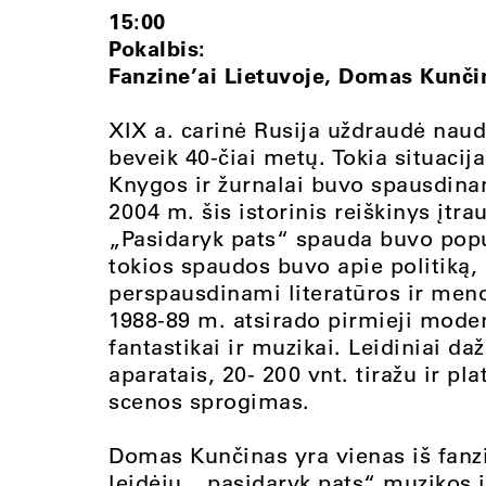
15:00
Pokalbis:
Fanzine’ai Lietuvoje, Domas Kunči
XIX a. carinė Rusija uždraudė naud
beveik 40-čiai metų. Tokia situacij
Knygos ir žurnalai buvo spausdinami
2004 m. šis istorinis reiškinys įtr
„Pasidaryk pats“ spauda buvo populi
tokios spaudos buvo apie politiką, 
perspausdinami literatūros ir meno 
1988-89 m. atsirado pirmieji modern
fantastikai ir muzikai. Leidiniai 
aparatais, 20- 200 vnt. tiražu ir pl
scenos sprogimas.
Domas Kunčinas yra vienas iš fanzi
leidėjų, „pasidaryk pats“ muzikos i