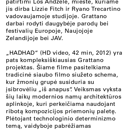
patirtimi Los Andžele, mieste, kuriame
jis dirba Lizzie Fitch ir Ryano Trecartino
vadovaujamoje studijoje. Grattano
darbai rodyti daugybėje parodų bei
festivalių Europoje, Naujojoje
Zelandijoje bei JAV.
„HADHAD“ (HD video, 42 min, 2012) yra
pats kompleksiškiausias Grattano
projektas. Šiame filme pasitelkiama
tradicinė siaubo filmo siužeto schema,
kur žmonių grupė susiduria su
įsibrovėliu „iš anapus“. Veiksmas vyksta
šių laikų modernios namų architektūros
aplinkoje, kuri perkeičiama naudojant
ribotą kompozicijos priemonių paletę.
Plėtojant technologinio determinizmo
temą, vaidyboje pabrėžiamas