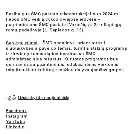
Pasibaigus ŠMC pastato rekonstrukcijai nuo 2024 m.
liepos ŠMC veiklą vykdo dviejose erdvėse –
pagrindiniame ŠMC pastate (Vokiečių g. 2) ir Sapiegų
rūmų padalinyje (L. Sapiegos g. 13).
Sapiegų rūmai
– ŠMC padalinys, orientuotas į
šiuolaikybės ir paveldo temas, turintis atskirą programą
ir kūrybinę komandą bei bendrus su ŠMC
administracinius resursus. Kuruotos programos bus
derinamos su pažintinėmis, edukacinėmis veiklomis,
taip įtraukiant kultūroje mažiau dalyvaujančias grupes.
Užsisakykite naujienlaiškį
Facebook
Instagram
YouTube
LinkedIn