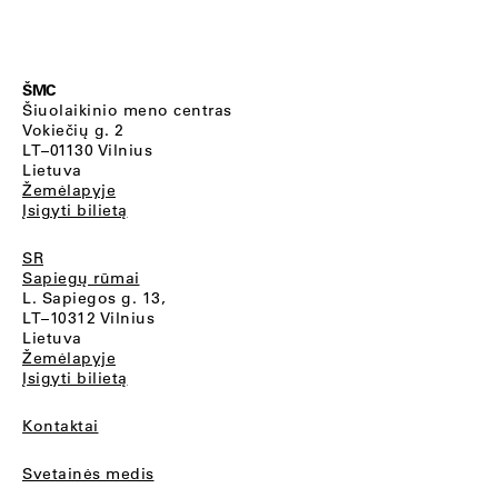
ŠMC
Šiuolaikinio meno centras
Vokiečių g. 2
LT–01130 Vilnius
Lietuva
Žemėlapyje
Įsigyti bilietą
SR
Sapiegų rūmai
L. Sapiegos g. 13,
LT–10312 Vilnius
Lietuva
Žemėlapyje
Įsigyti bilietą
Kontaktai
Svetainės medis