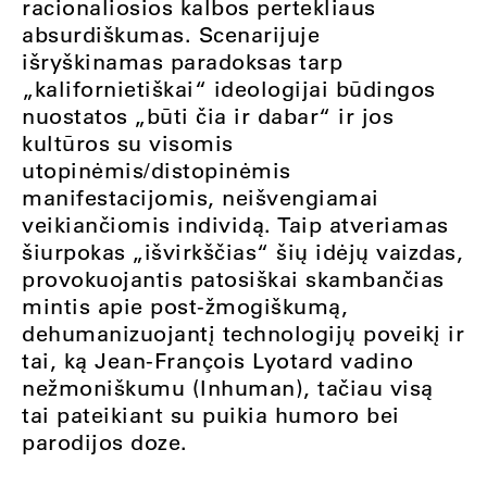
racionaliosios kalbos pertekliaus
absurdiškumas. Scenarijuje
išryškinamas paradoksas tarp
„kalifornietiškai“ ideologijai būdingos
nuostatos „būti čia ir dabar“ ir jos
kultūros su visomis
utopinėmis/distopinėmis
manifestacijomis, neišvengiamai
veikiančiomis individą. Taip atveriamas
šiurpokas „išvirkščias“ šių idėjų vaizdas,
provokuojantis patosiškai skambančias
mintis apie post-žmogiškumą,
dehumanizuojantį technologijų poveikį ir
tai, ką Jean-François Lyotard vadino
nežmoniškumu (Inhuman), tačiau visą
tai pateikiant su puikia humoro bei
parodijos doze.