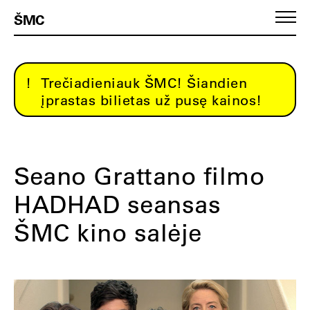
ŠMC
Trečiadieniauk ŠMC! Šiandien
įprastas bilietas už pusę kainos!
Seano Grattano filmo
HADHAD seansas
ŠMC kino salėje