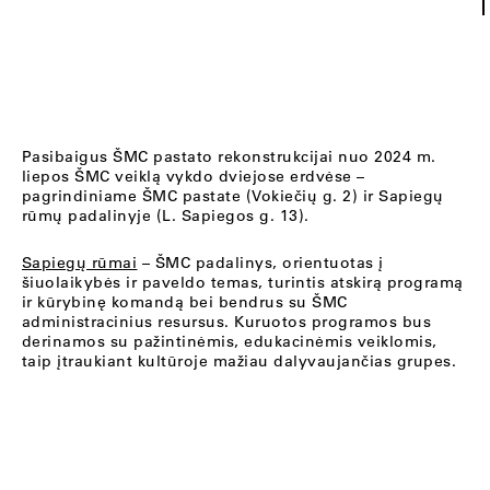
Pasibaigus ŠMC pastato rekonstrukcijai nuo 2024 m.
liepos ŠMC veiklą vykdo dviejose erdvėse –
pagrindiniame ŠMC pastate (Vokiečių g. 2) ir Sapiegų
rūmų padalinyje (L. Sapiegos g. 13).
Sapiegų rūmai
– ŠMC padalinys, orientuotas į
šiuolaikybės ir paveldo temas, turintis atskirą programą
ir kūrybinę komandą bei bendrus su ŠMC
administracinius resursus. Kuruotos programos bus
derinamos su pažintinėmis, edukacinėmis veiklomis,
taip įtraukiant kultūroje mažiau dalyvaujančias grupes.