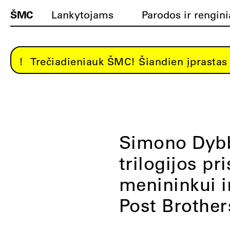
ŠMC
Lankytojams
Parodos ir rengini
Trečiadieniauk ŠMC! Šiandien įprastas 
Simono Dybb
trilogijos p
menininkui i
Post Brother