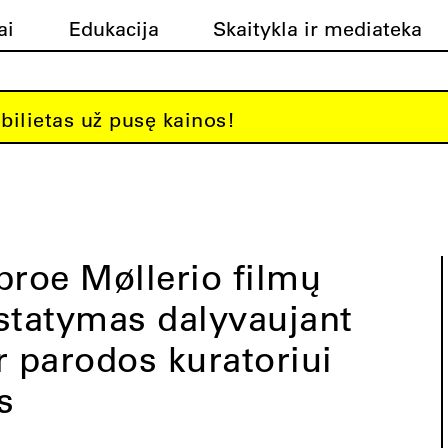
ai
Edukacija
Skaitykla ir mediateka
bilietas už pusę kainos!
roe Møllerio filmų
ristatymas dalyvaujant
r parodos kuratoriui
s