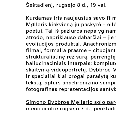
Šeštadienį, rugsėjo 8 d., 19 val.
Kurdamas tris naujausius savo fi
Mølleris kiekvieną jų paskyrė – eil
poetui. Tai iš pažiūros nepalyginami
atrodo, nepriklauso dabarčiai – jie
evoliucijos produktai. Anachronizm
filmai, formalia prasme – cituojant
struktūralistinę režisūrą, perreng
haliucinaciniais intarpais; kompiu
skaitymą-videoportretą. Dybbroe Mø
ir specialiai šiai progai parašytą 
tekstą, aptars anachronizmo sampra
fotografinės reprezentacijos santy
Simono Dybbroe Møllerio solo par
meno centre rugsėjo 7 d., penktadien