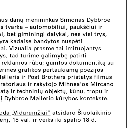
lmus danų menininkas Simonas Dybbroe
ės tvarka – automobiliui, paukščiui ir
, bet giminingi dalykai, nes visi trys,
 yra kadaise bandytos nuspėti
ai. Vizualia prasme tai imituojantys
ys, tad turime galimybę patirti
tą reklamos rūbu; gamtos dokumentiką su
terinės grafikos pertaukiamą poezijos
lleris ir Post Brothers pristatys filmus
kuratoriaus ir rašytojo Mihnea’os Mircano
tą ir techninių objektų, kūnų, tropų ir
kį Dybbroe Møllerio kūrybos kontekste.
oda „Viduramžiai“
atsidaro Šiuolaikinio
į, 18 val. ir veiks iki spalio 18 d.