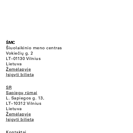
ŠMC
Šiuolaikinio meno centras
Vokiečių g. 2
LT–01130 Vilnius
Lietuva
Žemėlapyje
Įsigyti bilietą
SR
Sapiegų rūmai
L. Sapiegos g. 13,
LT–10312 Vilnius
Lietuva
Žemėlapyje
Įsigyti bilietą
Kontaktai