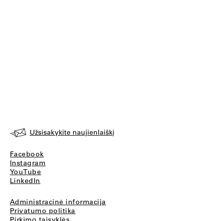
Užsisakykite naujienlaiškį
Facebook
Instagram
YouTube
LinkedIn
Administracinė informacija
Privatumo politika
Pirkimo taisyklės