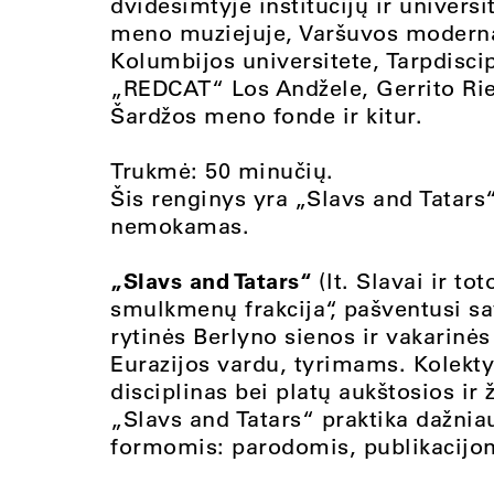
dvidešimtyje institucijų ir univers
meno muziejuje, Varšuvos modern
Kolumbijos universitete, Tarpdisci
„REDCAT“ Los Andžele, Gerrito R
Šardžos meno fonde ir kitur.
Trukmė: 50 minučių.
Šis renginys yra „Slavs and Tatar
nemokamas.
„Slavs and Tatars“
(lt. Slavai ir to
smulkmenų frakcija“, pašventusi sav
rytinės Berlyno sienos ir vakarinė
Eurazijos vardu, tyrimams. Kolekty
disciplinas bei platų aukštosios ir
„Slavs and Tatars“ praktika dažniau
formomis: parodomis, publikacijom