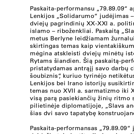
Paskaita-performansu „79.89.09“ ap
Lenkijos „Solidarumo“ judėjimas –
dviejų pagrindinių XX-XXI a. polit
islamo – riboženkliai. Paskaitą „Sl
metus Berlyne leidžiamam žurnalui 
skirtingas temas kaip vientakiškum
mėgina atskleisti dviejų minėtų is
Rytams šiandien. Šią paskaitą-perf
pristatydamas antrąjį savo darbų ci
šoubiznis“, kuriuo tyrinėjo netikėtu
Lenkijos bei Irano istorijų susikir
temas nuo XVII a. sarmatizmo iki X
visą parą pasiekiančių žinių ritm
pilietinėje diplomatijoje, „Slavs an
šias dvi savo tapatybę konstruojan
Paskaita-performansas „79.89.09“ j