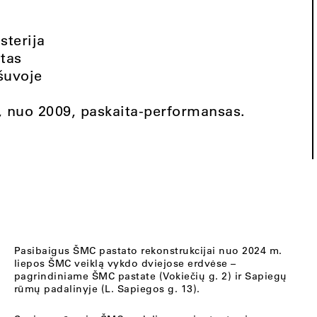
sterija
utas
šuvoje
9, nuo 2009, paskaita-performansas.
Pasibaigus ŠMC pastato rekonstrukcijai nuo 2024 m.
liepos ŠMC veiklą vykdo dviejose erdvėse –
pagrindiniame ŠMC pastate (Vokiečių g. 2) ir Sapiegų
rūmų padalinyje (L. Sapiegos g. 13).