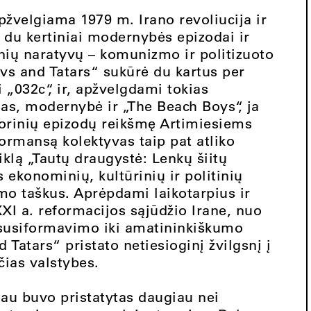
žvelgiama 1979 m. Irano revoliucija ir
 du kertiniai modernybės epizodai ir
inių naratyvų – komunizmo ir politizuoto
avs and Tatars“ sukūrė du kartus per
„032c“, ir, apžvelgdami tokias
as, modernybė ir „The Beach Boys“, ja
torinių epizodų reikšmę Artimiesiems
ormansą kolektyvas taip pat atliko
klą „Tautų draugystė: Lenkų šiitų
s ekonominių, kultūrinių ir politinių
timo taškus. Aprėpdami laikotarpius ir
XI a. reformacijos sąjūdžio Irane, nuo
o susiformavimo iki amatininkiškumo
d Tatars“ pristato netiesioginį žvilgsnį į
čias valstybes.
au buvo pristatytas daugiau nei