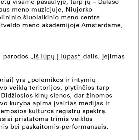
itetų visame pasaulyje, tarp jų – Dalaso
aus meno muziejuje, Niujorko
plininio šiuolaikinio meno centre
ietveldo meno akademijoje Amsterdame,
s“ parodos
„Iš lūpų į lūpas“
dalis, įėjimas
toriai) yra „polemikos ir intymių
o veiklą teritorijos, plytinčios tarp
s Didžiosios kinų sienos, dar žinomos
vo kūryba apima įvairias medijas ir
 žemosios kultūros registrų spektrą.
siai pristatoma trimis veiklos
is bei paskaitomis-performansais.