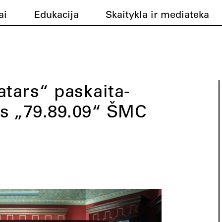
ai
Edukacija
Skaitykla ir mediateka
atars“ paskaita-
s „79.89.09“ ŠMC