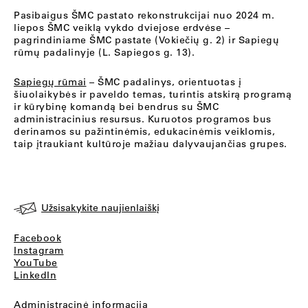
Pasibaigus ŠMC pastato rekonstrukcijai nuo 2024 m.
liepos ŠMC veiklą vykdo dviejose erdvėse –
pagrindiniame ŠMC pastate (Vokiečių g. 2) ir Sapiegų
rūmų padalinyje (L. Sapiegos g. 13).
Sapiegų rūmai
– ŠMC padalinys, orientuotas į
šiuolaikybės ir paveldo temas, turintis atskirą programą
ir kūrybinę komandą bei bendrus su ŠMC
administracinius resursus. Kuruotos programos bus
derinamos su pažintinėmis, edukacinėmis veiklomis,
taip įtraukiant kultūroje mažiau dalyvaujančias grupes.
Užsisakykite naujienlaiškį
Facebook
Instagram
YouTube
LinkedIn
Administracinė informacija