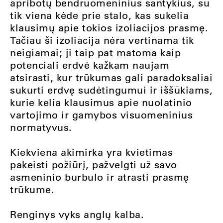
apribotų bendruomeninius santykius, su
tik viena kėde prie stalo, kas sukelia
klausimų apie tokios izoliacijos prasmę.
Tačiau ši izoliacija nėra vertinama tik
neigiamai; ji taip pat matoma kaip
potenciali erdvė kažkam naujam
atsirasti, kur trūkumas gali paradoksaliai
sukurti erdvę sudėtingumui ir iššūkiams,
kurie kelia klausimus apie nuolatinio
vartojimo ir gamybos visuomeninius
normatyvus.
Kiekviena akimirka yra kvietimas
pakeisti požiūrį, pažvelgti už savo
asmeninio burbulo ir atrasti prasmę
trūkume.
Renginys vyks anglų kalba.