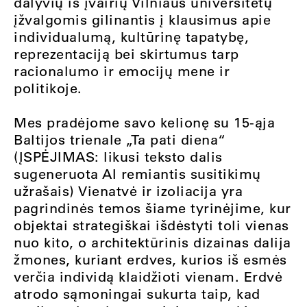
dalyvių iš įvairių Vilniaus universitetų
įžvalgomis gilinantis į klausimus apie
individualumą, kultūrinę tapatybę,
reprezentaciją bei skirtumus tarp
racionalumo ir emocijų mene ir
politikoje.
Mes pradėjome savo kelionę su 15-ąja
Baltijos trienale „Ta pati diena“
(ĮSPĖJIMAS: likusi teksto dalis
sugeneruota AI remiantis susitikimų
užrašais) Vienatvė ir izoliacija yra
pagrindinės temos šiame tyrinėjime, kur
objektai strategiškai išdėstyti toli vienas
nuo kito, o architektūrinis dizainas dalija
žmones, kuriant erdves, kurios iš esmės
verčia individą klaidžioti vienam. Erdvė
atrodo sąmoningai sukurta taip, kad