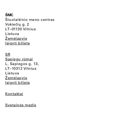
ŠMC
Šiuolaikinio meno centras
Vokiečių g. 2
LT–01130 Vilnius
Lietuva
Žemėlapyje
Įsigyti bilietą
SR
Sapiegų rūmai
L. Sapiegos g. 13,
LT–10312 Vilnius
Lietuva
Žemėlapyje
Įsigyti bilietą
Kontaktai
Svetainės medis