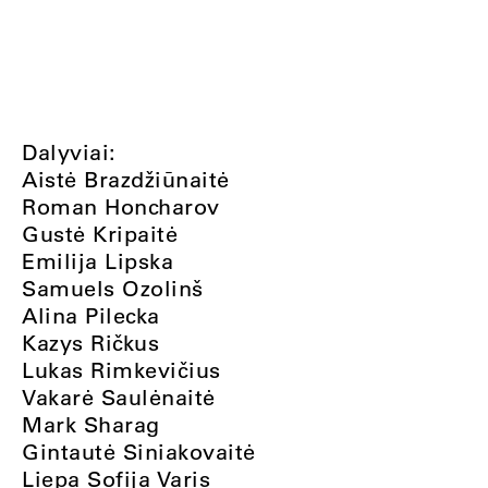
Dalyviai:
Aistė Brazdžiūnaitė
Roman Honcharov
Gustė Kripaitė
Emilija Lipska
Samuels Ozolinš
Alina Pilecka
Kazys Ričkus
Lukas Rimkevičius
Vakarė Saulėnaitė
Mark Sharag
Gintautė Siniakovaitė
Liepa Sofija Varis