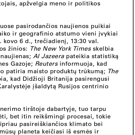
ojais, apžvelgia meno ir politikos
uose pasirodančios naujienos puikiai
aiko ir geografinio atstumo vieni įvykiai
 kovo 6 d., trečiadienį, 13:30 val.
os žinios:
The New York Times
skelbia
 naujienas;
Al Jazeera
pateikia statistiką
nes Gazoje;
Reuters
informuoja, kad
ro patiria maisto produktų trūkumą;
The
a, kad Didžioji Britanija pasirengusi
aralystėje įšaldytą Rusijos centrinio
nerimo tirštoje dabartyje,
tuo tarpu
ti, bet itin reikšmingi procesai, tokie
tipriau pasireiškiančios klimato bei
mūsų planeta keičiasi iš esmės ir