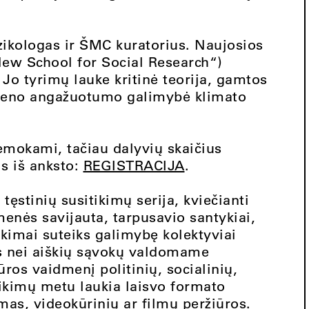
zikologas ir ŠMC kuratorius. Naujosios
New School for Social Research“)
 Jo tyrimų lauke kritinė teorija, gamtos
 meno angažuotumo galimybė klimato
nemokami, tačiau dalyvių skaičius
is iš anksto:
REGISTRACIJA
.
 tęstinių susitikimų serija, kviečianti
menės savijauta, tarpusavio santykiai,
tikimai suteiks galimybę kolektyviai
jos nei aiškių sąvokų valdomame
ūros vaidmenį politinių, socialinių,
tikimų metu laukia laisvo formato
mas, videokūrinių ar filmų peržiūros.