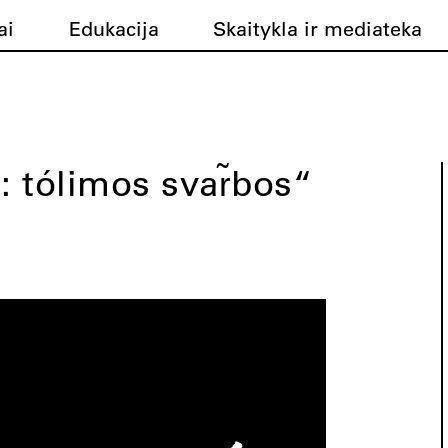
ai
Edukacija
Skaitykla ir mediateka
: tólimos svar̃bos“