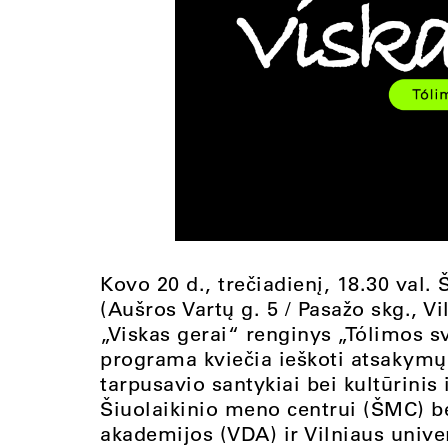
Kovo 20 d., trečiadienį, 18.30 val.
(Aušros Vartų g. 5 / Pasažo skg., 
„Viskas gerai“ renginys „Tólimos s
programa kviečia ieškoti atsakymų,
tarpusavio santykiai bei kultūrinis 
Šiuolaikinio meno centrui (ŠMC) be
akademijos (VDA) ir Vilniaus univer