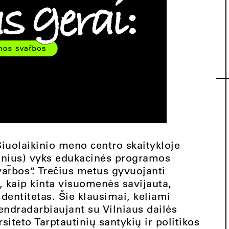
 Šiuolaikinio meno centro skaitykloje
Vilnius) vyks edukacinės programos
var̃bos“. Trečius metus gyvuojanti
 kaip kinta visuomenės savijauta,
identitetas. Šie klausimai, keliami
ndradarbiaujant su Vilniaus dailės
siteto Tarptautinių santykių ir politikos