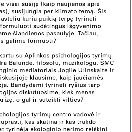
ne visai susiję (kaip naujienos apie
as), susijungia per klimato temą. Šis
teliu kuria puikią terpę tyrinėti
 formuluoti sudėtingus išgyvenimo
iame šiandienos pasaulyje. Tačiau,
us galime formuoti?
kartu su Aplinkos psichologijos tyrimų
dra Balunde, filosofu, muzikologu, ŠMC
ginio mediatoriais Jogile Ulinskaite ir
iskusijoje klausime, kaip jaučiamės
je. Bandydami tyrinėti ryšius tarp
ologijos diskutuosime, kiek menas
zę, o gal ir suteikti vilties?
chologijos tyrimų centro vadovė ir
uprasti, kas skatina ir kas trukdo
t tyrinėja ekologinio nerimo reiškinį