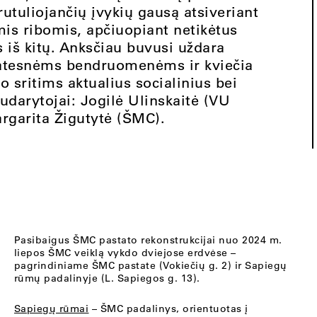
rutuliojančių įvykių gausą atsiveriant
is ribomis, apčiuopiant netikėtus
 iš kitų. Anksčiau buvusi uždara
latesnėms bendruomenėms ir kviečia
no sritims aktualius socialinius bei
udarytojai: Jogilė Ulinskaitė (VU
rgarita Žigutytė (ŠMC).
Pasibaigus ŠMC pastato rekonstrukcijai nuo 2024 m.
liepos ŠMC veiklą vykdo dviejose erdvėse –
pagrindiniame ŠMC pastate (Vokiečių g. 2) ir Sapiegų
rūmų padalinyje (L. Sapiegos g. 13).
Sapiegų rūmai
– ŠMC padalinys, orientuotas į