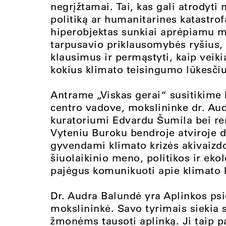
negrįžtamai. Tai, kas gali atrodyti 
politiką ar humanitarines katastrof
hiperobjektas sunkiai aprėpiamu mas
tarpusavio priklausomybės ryšius,
klausimus ir permąstyti, kaip veik
kokius klimato teisingumo lūkesči
Antrame
„
Viskas gerai
“
susitikime 
centro vadove, mokslininke dr. Au
kuratoriumi Edvardu Šumila bei ren
Vyteniu Buroku bendroje atviroje d
gyvendami klimato krizės akivaizdo
šiuolaikinio meno, politikos ir ek
pajėgus komunikuoti apie klimato kri
Dr. Audra Balundė yra Aplinkos psi
mokslininkė. Savo tyrimais siekia s
žmonėms tausoti aplinką. Ji taip pa