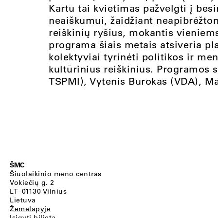
Kartu tai kvietimas pažvelgti į besi
neaiškumui, žaidžiant neapibrėžtom
reiškinių ryšius, mokantis vieniems
programa šiais metais atsiveria p
kolektyviai tyrinėti politikos ir me
kultūrinius reiškinius. Programos s
TSPMI), Vytenis Burokas (VDA), Ma
ŠMC
Šiuolaikinio meno centras
Vokiečių g. 2
LT–01130 Vilnius
Lietuva
Žemėlapyje
Įsigyti bilietą