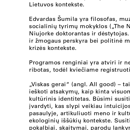
Lietuvos kontekste.
Edvardas Šumila yra filosofas, mu
socialinių tyrimų mokyklos („The 
Niujorke doktorantas ir dėstytojas.
ir žmogaus perskyra bei politinė
krizės kontekste.
Programos renginiai yra atviri ir 
ribotas, todėl kviečiame registruot
„Viskas gerai“ (angl. All good) – tai
ieškoti atsakymų, kaip kinta visuo
kultūrinis identitetas. Būsimi susi
įvardyti, kas slypi veikiau intuici
pasaulyje, artikuliuoti meno ir kult
ekologinių iššūkių kontekste. Susi
pokalbiai, skaitymai, parodų lanky