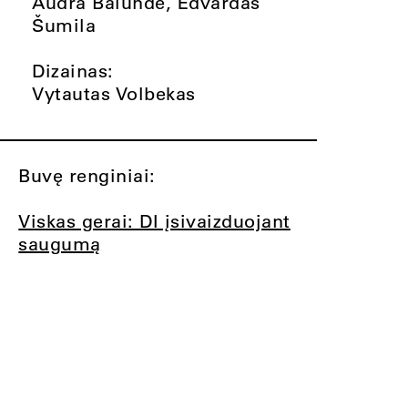
Audra Balundė, Edvardas
Šumila
Dizainas:
Vytautas Volbekas
Buvę renginiai:
Viskas gerai: DI įsivaizduojant
saugumą