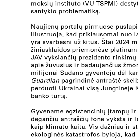
mokslų instituto (VU TSPMI) dėstyt
santykio problematiką.
Naujienų portalų pirmuose puslapi
iliustruoja, kad priklausomai nuo l
yra svarbesni už kitus. Štai 2024 m.
žiniasklaidos priemonėse platinam
JAV vyksiančių prezidento rinkimų
apie žuvusius ir badaujančius žmo
milijonai Sudano gyventojų dėl ka
Guardian
pagrindinė antraštė skelbi
perduoti Ukrainai visą Jungtinėje K
banko turtą.
Gyvename egzistencinių įtampų ir 
degančių antraščių fone vyksta ir lė
kaip klimato kaita
. Vis dažniau ir s
ekologinės katastrofos byloja, kad 