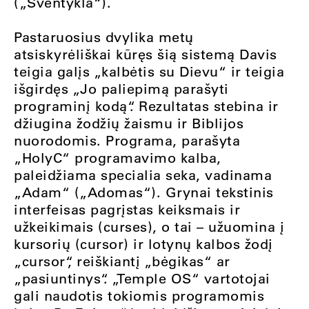
(„Šventykla“).
Pastaruosius dvylika metų
atsiskyrėliškai kūręs šią sistemą Davis
teigia galįs „kalbėtis su Dievu“ ir teigia
išgirdęs „Jo paliepimą parašyti
programinį kodą“. Rezultatas stebina ir
džiugina žodžių žaismu ir Biblijos
nuorodomis. Programa, parašyta
„HolyC“ programavimo kalba,
paleidžiama specialia seka, vadinama
„Adam“ („Adomas“). Grynai tekstinis
interfeisas pagrįstas keiksmais ir
užkeikimais (curses), o tai – užuomina į
kursorių (cursor) ir lotynų kalbos žodį
„cursor“, reiškiantį „bėgikas“ ar
„pasiuntinys“. „Temple OS“ vartotojai
gali naudotis tokiomis programomis