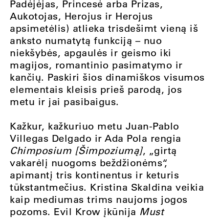
Padėjėjas, Princesė arba Prizas,
Aukotojas, Herojus ir Herojus
apsimetėlis) atlieka trisdešimt vieną iš
anksto numatytą funkciją – nuo
niekšybės, apgaulės ir geismo iki
magijos, romantinio pasimatymo ir
kančių. Paskiri šios dinamiškos visumos
elementais kleisis prieš parodą, jos
metu ir jai pasibaigus.
Kažkur, kažkuriuo metu Juan-Pablo
Villegas Delgado ir Ada Pola rengia
Chimposium [Šimpoziumą]
, „girtą
vakarėlį nuogoms beždžionėms“,
apimantį tris kontinentus ir keturis
tūkstantmečius. Kristina Skaldina veikia
kaip mediumas trims naujoms jogos
pozoms. Evil Krow įkūnija
Must