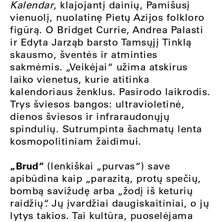
Kalendar
, klajojantį dainių, Pamišusį
vienuolį, nuolatinę Pietų Azijos folkloro
figūrą. O Bridget Currie, Andrea Palasti
ir Edyta Jarząb barsto Tamsųjį Tinklą
skausmo, šventės ir atminties
sakmėmis. „Veikėjai“ užima atskirus
laiko vienetus, kurie atitinka
kalendoriaus ženklus. Pasirodo laikrodis.
Trys šviesos bangos: ultravioletinė,
dienos šviesos ir infraraudonųjų
spindulių. Sutrumpinta šachmatų lenta
kosmopolitiniam žaidimui.
„Brud“
(lenkiškai „purvas“) save
apibūdina kaip „parazitą, protų spečių,
bombą savižudę arba „žodį iš keturių
raidžių“. Jų įvardžiai daugiskaitiniai, o jų
lytys takios. Tai kultūra, puoselėjama