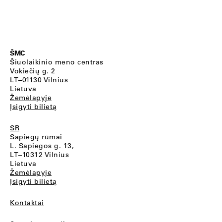
ŠMC
Šiuolaikinio meno centras
Vokiečių g. 2
LT–01130 Vilnius
Lietuva
Žemėlapyje
Įsigyti bilietą
SR
Sapiegų rūmai
L. Sapiegos g. 13,
LT–10312 Vilnius
Lietuva
Žemėlapyje
Įsigyti bilietą
Kontaktai