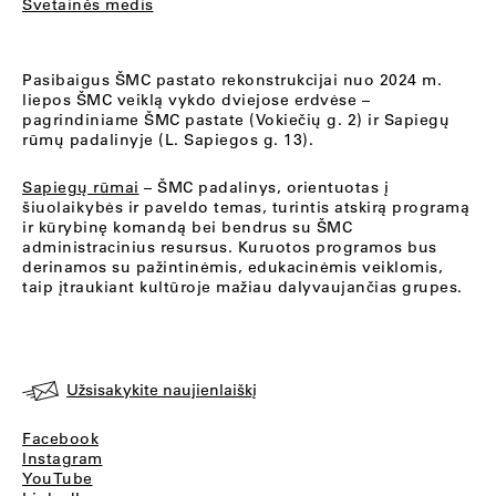
Svetainės medis
Pasibaigus ŠMC pastato rekonstrukcijai nuo 2024 m.
liepos ŠMC veiklą vykdo dviejose erdvėse –
pagrindiniame ŠMC pastate (Vokiečių g. 2) ir Sapiegų
rūmų padalinyje (L. Sapiegos g. 13).
Sapiegų rūmai
– ŠMC padalinys, orientuotas į
šiuolaikybės ir paveldo temas, turintis atskirą programą
ir kūrybinę komandą bei bendrus su ŠMC
administracinius resursus. Kuruotos programos bus
derinamos su pažintinėmis, edukacinėmis veiklomis,
taip įtraukiant kultūroje mažiau dalyvaujančias grupes.
Užsisakykite naujienlaiškį
Facebook
Instagram
YouTube