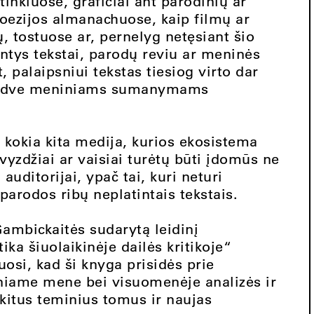
tinkluose, grafičiai ant parodinių ar
oezijos almanachuose, kaip filmų ar
, tostuose ar, pernelyg netęsiant šio
intys tekstai, parodų reviu ar meninės
, palaipsniui tekstas tiesiog virto dar
e erdve meniniams sumanymams
t kokia kita medija, kurios ekosistema
pavyzdžiai ar vaisiai turėtų būti įdomūs ne
auditorijai, ypač tai, kuri neturi
parodos ribų neplatintais tekstais.
Gambickaitės sudarytą leidinį
ka šiuolaikinėje dailės kritikoje“
iuosi, kad ši knyga prisidės prie
iniame mene bei visuomenėje analizės ir
 kitus teminius tomus ir naujas