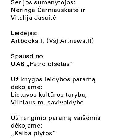
Serijos sumanytojos:
Neringa Černiauskaitė ir
Vitalija Jasaitė
Leidėjas:
Artbooks.lt (VšĮ Artnews.lt)
Spausdino
UAB „Petro ofsetas“
Už knygos leidybos paramą
dėkojame:
Lietuvos kultūros taryba,
Vilniaus m. savivaldybė
Už renginio paramą vaišėmis
dėkojame:
„Kalba plytos”