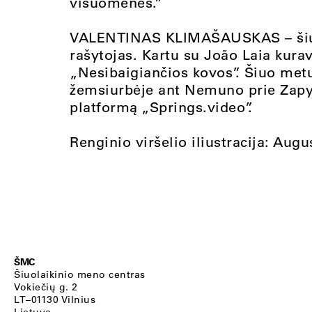
visuomenes.”
VALENTINAS KLIMAŠAUSKAS – šiuol
rašytojas. Kartu su João Laia kurav
„Nesibaigiančios kovos”. Šiuo me
žemsiurbėje ant Nemuno prie Zapyšk
platformą „Springs.video”.
Renginio viršelio iliustracija: Augu
ŠMC
Šiuolaikinio meno centras
Vokiečių g. 2
LT–01130 Vilnius