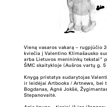
Vieną vasaros vakarą – rugpjūčio 24
kviečia į Valentino Klimašausko sud
arba Lietuvos menininkų tekstai” 
ŠMC skaitykloje (
Aušros vartų g. 5 
Knygą pristatys sudarytojas Valent
ir leidėjai Artbooks / Artnews, bei 
Bogdanas, Agnė Jokšė, Žygimantas 
Stepanovaitė.
Apie knygą – tiesiai iš jos įžangos: