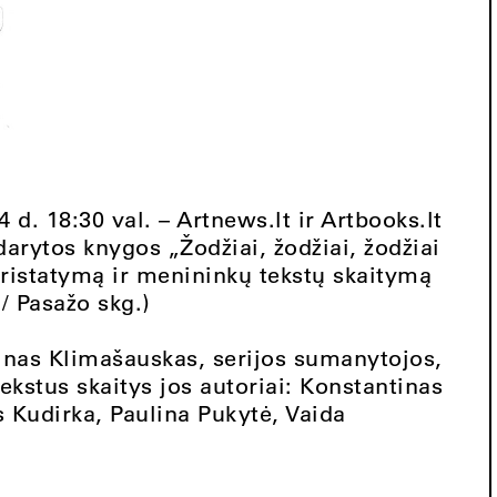
 d. 18:30 val. – Artnews.lt ir Artbooks.lt
arytos knygos „Žodžiai, žodžiai, žodžiai
pristatymą ir menininkų tekstų skaitymą
/ Pasažo skg.)
inas Klimašauskas, serijos sumanytojos,
tekstus skaitys jos autoriai: Konstantinas
Kudirka, Paulina Pukytė, Vaida