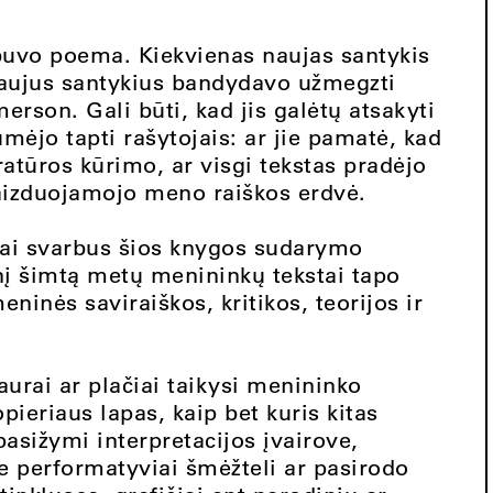
buvo poema. Kiekvienas naujas santykis
p naujus santykius bandydavo užmegzti
rson. Gali būti, kad jis galėtų atsakyti
mėjo tapti rašytojais: ar jie pamatė, kad
eratūros kūrimo, ar visgi tekstas pradėjo
vaizduojamojo meno raiškos erdvė.
abai svarbus šios knygos sudarymo
nį šimtą metų menininkų tekstai tapo
ninės saviraiškos, kritikos, teorijos ir
aurai ar plačiai taikysi menininko
pieriaus lapas, kaip bet kuris kitas
asižymi interpretacijos įvairove,
ie performatyviai šmėžteli ar pasirodo