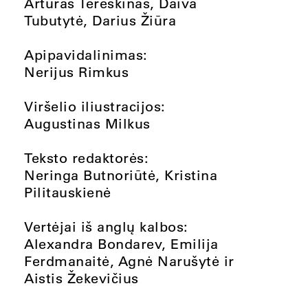
Artūras Tereškinas, Daiva
Tubutytė, Darius Žiūra
Apipavidalinimas:
Nerijus Rimkus
Viršelio iliustracijos:
Augustinas Milkus
Teksto redaktorės:
Neringa Butnoriūtė, Kristina
Pilitauskienė
Vertėjai iš anglų kalbos:
Alexandra Bondarev, Emilija
Ferdmanaitė, Agnė Narušytė ir
Aistis Žekevičius