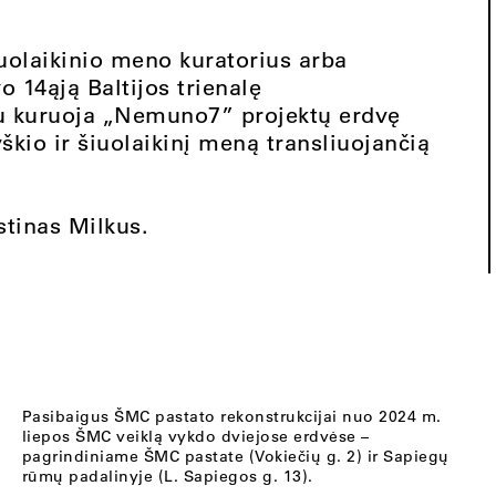
aikinio meno kuratorius arba
o 14ąją Baltijos trienalę
tu kuruoja „Nemuno7” projektų erdvę
io ir šiuolaikinį meną transliuojančią
stinas Milkus.
Pasibaigus ŠMC pastato rekonstrukcijai nuo 2024 m.
liepos ŠMC veiklą vykdo dviejose erdvėse –
pagrindiniame ŠMC pastate (Vokiečių g. 2) ir Sapiegų
rūmų padalinyje (L. Sapiegos g. 13).