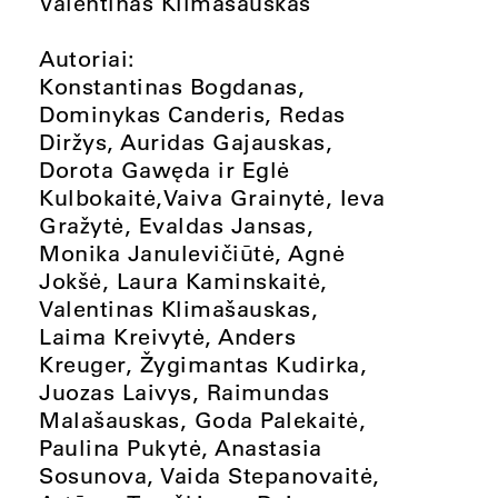
Valentinas Klimašauskas
Autoriai:
Konstantinas Bogdanas,
Dominykas Canderis, Redas
Diržys, Auridas Gajauskas,
Dorota Gawęda ir Eglė
Kulbokaitė,Vaiva Grainytė, Ieva
Gražytė, Evaldas Jansas,
Monika Janulevičiūtė, Agnė
Jokšė, Laura Kaminskaitė,
Valentinas Klimašauskas,
Laima Kreivytė, Anders
Kreuger, Žygimantas Kudirka,
Juozas Laivys, Raimundas
Malašauskas, Goda Palekaitė,
Paulina Pukytė, Anastasia
Sosunova, Vaida Stepanovaitė,