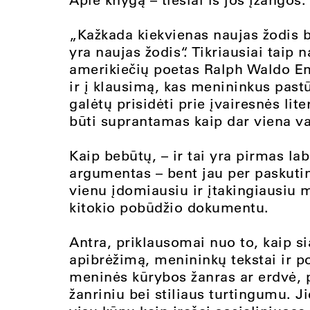
„Kažkada kiekvienas naujas žodis 
yra naujas žodis“. Tikriausiai tai
amerikiečių poetas Ralph Waldo Eme
ir į klausimą, kas menininkus pastū
galėtų prisidėti prie įvairesnės lit
būti suprantamas kaip dar viena 
Kaip bebūtų, – ir tai yra pirmas l
argumentas – bent jau per paskuti
vienu įdomiausiu ir įtakingiausiu me
kitokio pobūdžio dokumentu.
Antra, priklausomai nuo to, kaip si
apibrėžimą, menininkų tekstai ir po
meninės kūrybos žanras ar erdvė, p
žanriniu bei stiliaus turtingumu. J