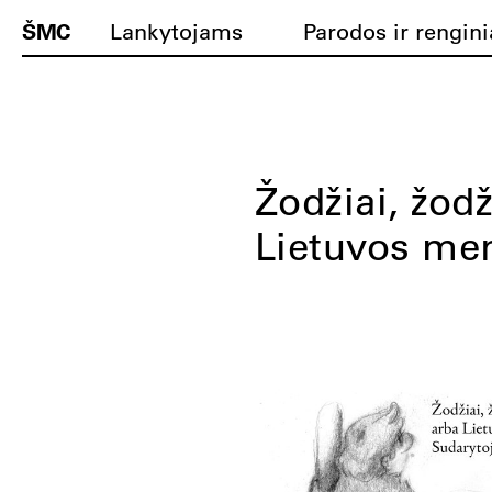
ŠMC
Lankytojams
Parodos ir rengini
Žodžiai, žodž
Lietuvos men