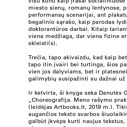
visu kūnu kaip įrašai socialiniuose 
miesto sienų, romanų lentynose, p
performansų scenarijai, ant plakatų
begalinio sąrašo, kaip parodas lyd
doktorantūros darbai. Kitaip tariant
viena medžiaga, dar viena fizin
skleisti(s).
Trečia, tapo akivaizdu, kad kaip be
tapo itin įvairi bei turtinga, šios 
vien jos dalyviams, bet ir platesnei 
galimybių susipažinti su dažnai už 
Ir ketvirta, ši knyga seka Danutės 
„Choreografija. Meno rašymo prakti
(leidėjas Artbooks.lt, 2019 m.). Tik
augančios teksto svarbos šiuolaik
galbūt įkvėps kurti naujus tekstus,