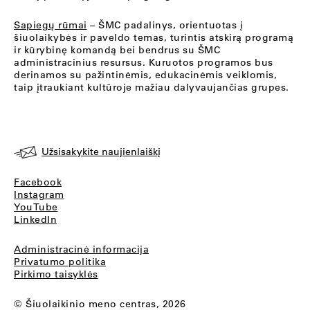
Sapiegų rūmai
– ŠMC padalinys, orientuotas į
šiuolaikybės ir paveldo temas, turintis atskirą programą
ir kūrybinę komandą bei bendrus su ŠMC
administracinius resursus. Kuruotos programos bus
derinamos su pažintinėmis, edukacinėmis veiklomis,
taip įtraukiant kultūroje mažiau dalyvaujančias grupes.
Užsisakykite naujienlaiškį
Facebook
Instagram
YouTube
LinkedIn
Administracinė informacija
Privatumo politika
Pirkimo taisyklės
© Šiuolaikinio meno centras, 2026