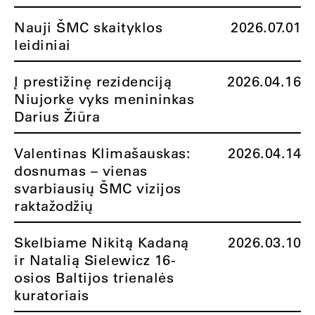
Nauji ŠMC skaityklos
2026.07.01
leidiniai
Į prestižinę rezidenciją
2026.04.16
Niujorke vyks menininkas
Darius Žiūra
Valentinas Klimašauskas:
2026.04.14
dosnumas – vienas
svarbiausių ŠMC vizijos
raktažodžių
Skelbiame Nikitą Kadaną
2026.03.10
ir Natalią Sielewicz 16-
osios Baltijos trienalės
kuratoriais