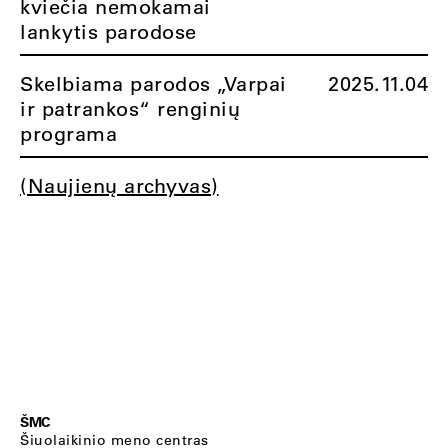
kviečia nemokamai
lankytis parodose
Skelbiama parodos „Varpai
2025.11.04
ir patrankos“ renginių
programa
(Naujienų archyvas)
ŠMC
Šiuolaikinio meno centras