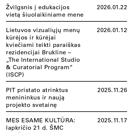
Žvilgsnis į edukacijos
2026.01.22
vietą šiuolaikiniame mene
Lietuvos vizualiųjų menų
2026.01.12
kūrėjos ir kūrėjai
kviečiami teikti paraiškas
rezidencijai Brukline –
„The International Studio
& Curatorial Program“
(ISCP)
PIT pristato atrinktus
2025.11.26
menininkus ir naują
projekto svetainę
MES ESAME KULTŪRA:
2025.11.17
lapkričio 21 d. ŠMC