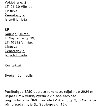
Vokiečių g. 2
LT–01130 Vilnius
Lietuva
Žemėlapyje
Įsigyti bilietą
SR
Sapiegų rūmai
L. Sapiegos g. 13,
LT–10312 Vilnius
Lietuva
Žemėlapyje
Įsigyti bilietą
Kontaktai
Svetainės medis
Pasibaigus ŠMC pastato rekonstrukcijai nuo 2024 m.
liepos ŠMC veiklą vykdo dviejose erdvėse –
pagrindiniame ŠMC pastate (Vokiečių g. 2) ir Sapiegų
rūmų padalinyje (L. Sapiegos g. 13).