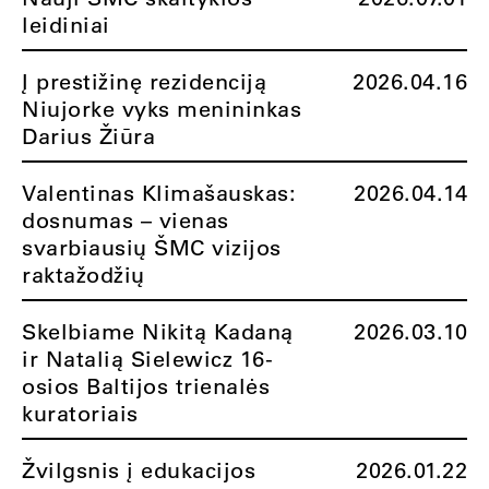
leidiniai
Į prestižinę rezidenciją
2026.04.16
Niujorke vyks menininkas
Darius Žiūra
Valentinas Klimašauskas:
2026.04.14
dosnumas – vienas
svarbiausių ŠMC vizijos
raktažodžių
Skelbiame Nikitą Kadaną
2026.03.10
ir Natalią Sielewicz 16-
osios Baltijos trienalės
kuratoriais
Žvilgsnis į edukacijos
2026.01.22