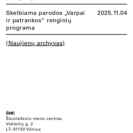
Skelbiama parodos „Varpai
2025.11.04
ir patrankos“ renginių
programa
(Naujienų archyvas)
ŠMC
Šiuolaikinio meno centras
Vokiečių g. 2
LT–01130 Vilnius