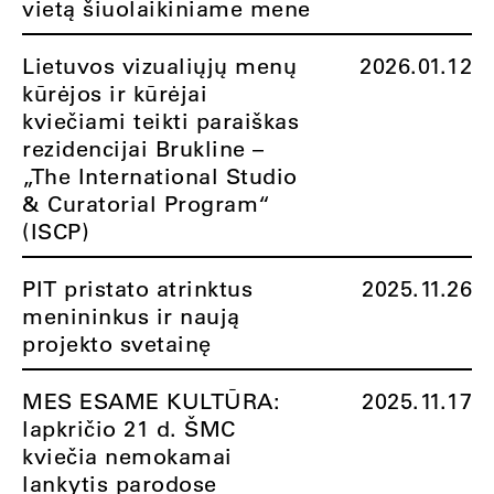
vietą šiuolaikiniame mene
Lietuvos vizualiųjų menų
2026.01.12
kūrėjos ir kūrėjai
kviečiami teikti paraiškas
rezidencijai Brukline –
„The International Studio
& Curatorial Program“
(ISCP)
PIT pristato atrinktus
2025.11.26
menininkus ir naują
projekto svetainę
MES ESAME KULTŪRA:
2025.11.17
lapkričio 21 d. ŠMC
kviečia nemokamai
lankytis parodose