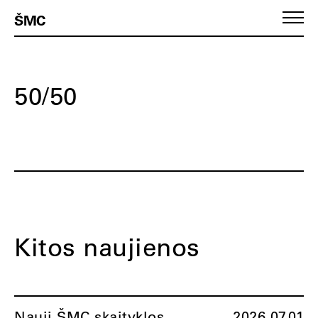
ŠMC
50/50
Kitos naujienos
Nauji ŠMC skaityklos
2026.07.01