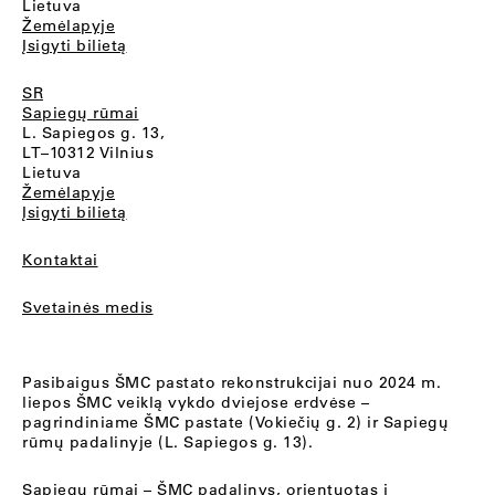
Lietuva
Žemėlapyje
Įsigyti bilietą
SR
Sapiegų rūmai
L. Sapiegos g. 13,
LT–10312 Vilnius
Lietuva
Žemėlapyje
Įsigyti bilietą
Kontaktai
Svetainės medis
Pasibaigus ŠMC pastato rekonstrukcijai nuo 2024 m.
liepos ŠMC veiklą vykdo dviejose erdvėse –
pagrindiniame ŠMC pastate (Vokiečių g. 2) ir Sapiegų
rūmų padalinyje (L. Sapiegos g. 13).
Sapiegų rūmai
– ŠMC padalinys, orientuotas į