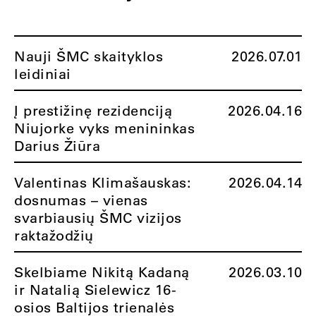
Nauji ŠMC skaityklos
2026.07.01
leidiniai
Į prestižinę rezidenciją
2026.04.16
Niujorke vyks menininkas
Darius Žiūra
Valentinas Klimašauskas:
2026.04.14
dosnumas – vienas
svarbiausių ŠMC vizijos
raktažodžių
Skelbiame Nikitą Kadaną
2026.03.10
ir Natalią Sielewicz 16-
osios Baltijos trienalės