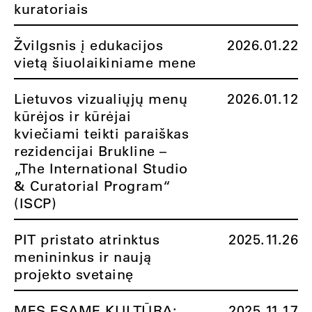
kuratoriais
Žvilgsnis į edukacijos
2026.01.22
vietą šiuolaikiniame mene
Lietuvos vizualiųjų menų
2026.01.12
kūrėjos ir kūrėjai
kviečiami teikti paraiškas
rezidencijai Brukline –
„The International Studio
& Curatorial Program“
(ISCP)
PIT pristato atrinktus
2025.11.26
menininkus ir naują
projekto svetainę
MES ESAME KULTŪRA:
2025.11.17