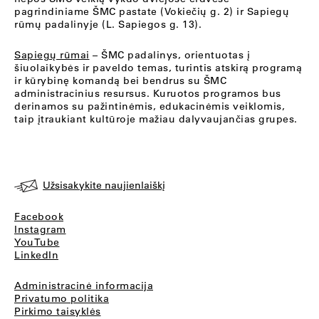
pagrindiniame ŠMC pastate (Vokiečių g. 2) ir Sapiegų
rūmų padalinyje (L. Sapiegos g. 13).
Sapiegų rūmai
– ŠMC padalinys, orientuotas į
šiuolaikybės ir paveldo temas, turintis atskirą programą
ir kūrybinę komandą bei bendrus su ŠMC
administracinius resursus. Kuruotos programos bus
derinamos su pažintinėmis, edukacinėmis veiklomis,
taip įtraukiant kultūroje mažiau dalyvaujančias grupes.
Užsisakykite naujienlaiškį
Facebook
Instagram
YouTube
LinkedIn
Administracinė informacija
Privatumo politika
Pirkimo taisyklės