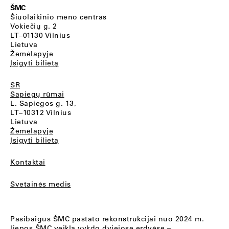
ŠMC
Šiuolaikinio meno centras
Vokiečių g. 2
LT–01130 Vilnius
Lietuva
Žemėlapyje
Įsigyti bilietą
SR
Sapiegų rūmai
L. Sapiegos g. 13,
LT–10312 Vilnius
Lietuva
Žemėlapyje
Įsigyti bilietą
Kontaktai
Svetainės medis
Pasibaigus ŠMC pastato rekonstrukcijai nuo 2024 m.
liepos ŠMC veiklą vykdo dviejose erdvėse –