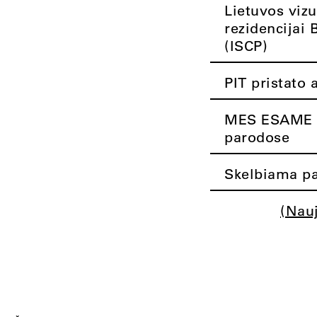
Lietuvos vizu
rezidencijai 
(ISCP)
PIT pristato 
MES ESAME K
parodose
Skelbiama pa
(Nau