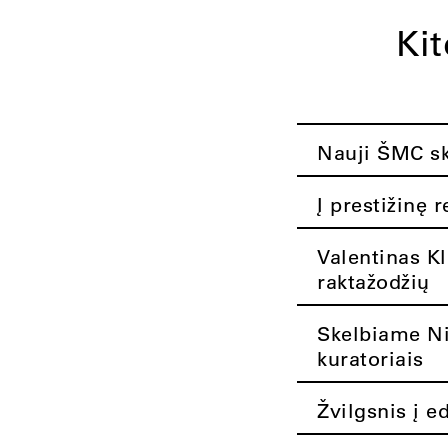
Ki
Nauji ŠMC ska
Į prestižinę 
Valentinas K
raktažodžių
Skelbiame Nik
kuratoriais
Žvilgsnis į e