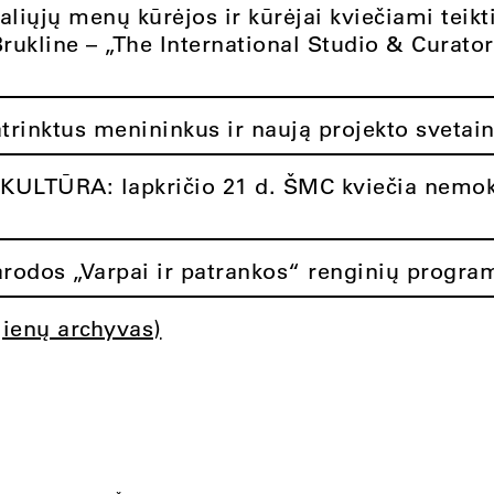
aliųjų menų kūrėjos ir kūrėjai kviečiami teikt
Brukline – „The International Studio & Curato
atrinktus menininkus ir naują projekto svetai
ULTŪRA: lapkričio 21 d. ŠMC kviečia nemok
rodos „Varpai ir patrankos“ renginių progra
jienų archyvas)