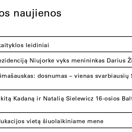
tos naujienos
ityklos leidiniai
rezidenciją Niujorke vyks menininkas Darius Ž
limašauskas: dosnumas – vienas svarbiausių 
itą Kadaną ir Natalią Sielewicz 16-osios Balt
dukacijos vietą šiuolaikiniame mene