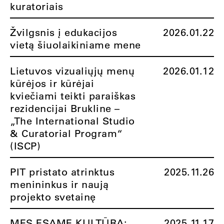
kuratoriais
Žvilgsnis į edukacijos
2026.01.22
vietą šiuolaikiniame mene
Lietuvos vizualiųjų menų
2026.01.12
kūrėjos ir kūrėjai
kviečiami teikti paraiškas
rezidencijai Brukline –
„The International Studio
& Curatorial Program“
(ISCP)
PIT pristato atrinktus
2025.11.26
menininkus ir naują
projekto svetainę
MES ESAME KULTŪRA:
2025.11.17