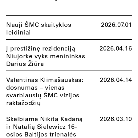
Nauji ŠMC skaityklos
2026.07.01
leidiniai
Į prestižinę rezidenciją
2026.04.16
Niujorke vyks menininkas
Darius Žiūra
Valentinas Klimašauskas:
2026.04.14
dosnumas – vienas
svarbiausių ŠMC vizijos
raktažodžių
Skelbiame Nikitą Kadaną
2026.03.10
ir Natalią Sielewicz 16-
osios Baltijos trienalės