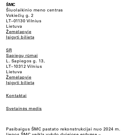
ŠMC
Šiuolaikinio meno centras
Vokiečių g. 2
LT–01130 Vilnius
Lietuva
Žemėlapyje
Įsigyti bilietą
SR
Sapiegų rūmai
L. Sapiegos g. 13,
LT–10312 Vilnius
Lietuva
Žemėlapyje
Įsigyti bilietą
Kontaktai
Svetainės medis
Pasibaigus ŠMC pastato rekonstrukcijai nuo 2024 m.
liepos ŠMC veiklą vykdo dviejose erdvėse –