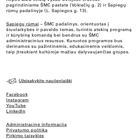
pagrindiniame ŠMC pastate (Vokiečių g. 2) ir Sapiegų
rūmų padalinyje (L. Sapiegos g. 13).
Sapiegų rūmai
– ŠMC padalinys, orientuotas į
šiuolaikybės ir paveldo temas, turintis atskirą programą
ir kūrybinę komandą bei bendrus su ŠMC
administracinius resursus. Kuruotos programos bus
derinamos su pažintinėmis, edukacinėmis veiklomis,
taip įtraukiant kultūroje mažiau dalyvaujančias grupes.
Užsisakykite naujienlaiškį
Facebook
Instagram
YouTube
LinkedIn
Administracinė informacija
Privatumo politika
Pirkimo taisyklės