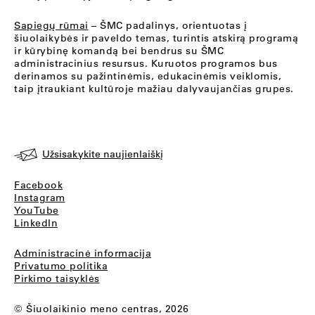
Sapiegų rūmai
– ŠMC padalinys, orientuotas į
šiuolaikybės ir paveldo temas, turintis atskirą programą
ir kūrybinę komandą bei bendrus su ŠMC
administracinius resursus. Kuruotos programos bus
derinamos su pažintinėmis, edukacinėmis veiklomis,
taip įtraukiant kultūroje mažiau dalyvaujančias grupes.
Užsisakykite naujienlaiškį
Facebook
Instagram
YouTube
LinkedIn
Administracinė informacija
Privatumo politika
Pirkimo taisyklės
© Šiuolaikinio meno centras, 2026