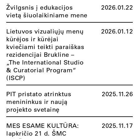
Žvilgsnis į edukacijos
2026.01.22
vietą šiuolaikiniame mene
Lietuvos vizualiųjų menų
2026.01.12
kūrėjos ir kūrėjai
kviečiami teikti paraiškas
rezidencijai Brukline –
„The International Studio
& Curatorial Program“
(ISCP)
PIT pristato atrinktus
2025.11.26
menininkus ir naują
projekto svetainę
MES ESAME KULTŪRA:
2025.11.17
lapkričio 21 d. ŠMC