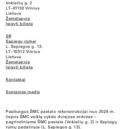
Vokiečių g. 2
LT–01130 Vilnius
Lietuva
Žemėlapyje
Įsigyti bilietą
SR
Sapiegų rūmai
L. Sapiegos g. 13,
LT–10312 Vilnius
Lietuva
Žemėlapyje
Įsigyti bilietą
Kontaktai
Svetainės medis
Pasibaigus ŠMC pastato rekonstrukcijai nuo 2024 m.
liepos ŠMC veiklą vykdo dviejose erdvėse –
pagrindiniame ŠMC pastate (Vokiečių g. 2) ir Sapiegų
rūmų padalinyje (L. Sapiegos g. 13).