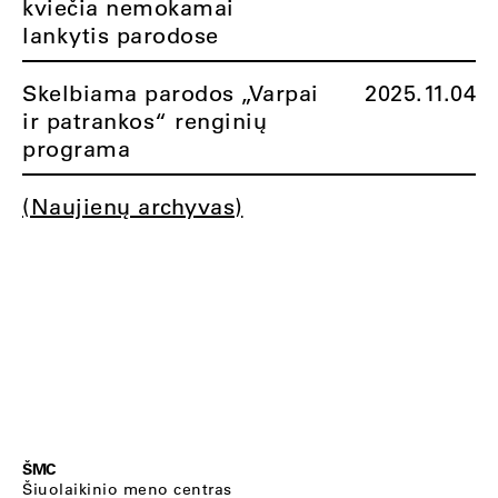
kviečia nemokamai
lankytis parodose
Skelbiama parodos „Varpai
2025.11.04
ir patrankos“ renginių
programa
(Naujienų archyvas)
ŠMC
Šiuolaikinio meno centras