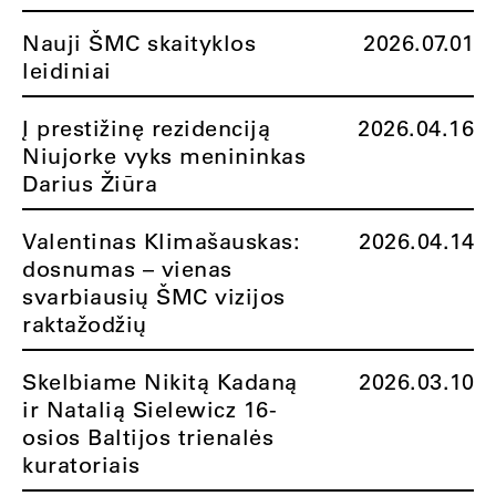
Nauji ŠMC skaityklos
2026.07.01
leidiniai
Į prestižinę rezidenciją
2026.04.16
Niujorke vyks menininkas
Darius Žiūra
Valentinas Klimašauskas:
2026.04.14
dosnumas – vienas
svarbiausių ŠMC vizijos
raktažodžių
Skelbiame Nikitą Kadaną
2026.03.10
ir Natalią Sielewicz 16-
osios Baltijos trienalės
kuratoriais