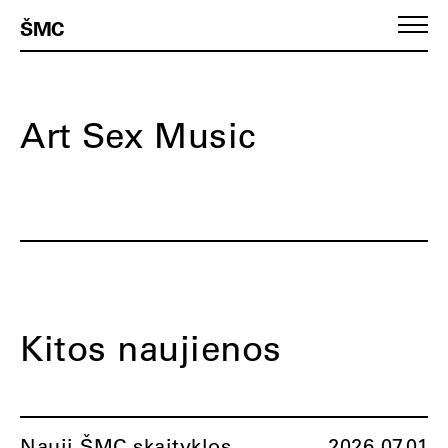
ŠMC
Art Sex Music
Kitos naujienos
Nauji ŠMC skaityklos
2026.07.01