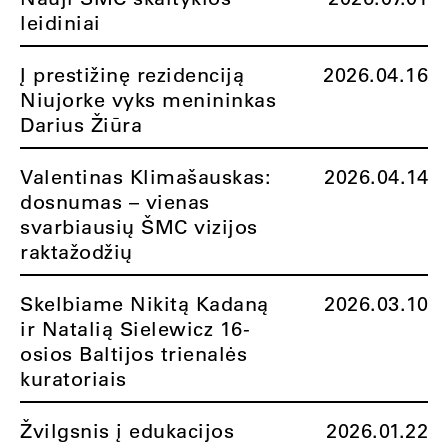
leidiniai
Į prestižinę rezidenciją
2026.04.16
Niujorke vyks menininkas
Darius Žiūra
Valentinas Klimašauskas:
2026.04.14
dosnumas – vienas
svarbiausių ŠMC vizijos
raktažodžių
Skelbiame Nikitą Kadaną
2026.03.10
ir Natalią Sielewicz 16-
osios Baltijos trienalės
kuratoriais
Žvilgsnis į edukacijos
2026.01.22