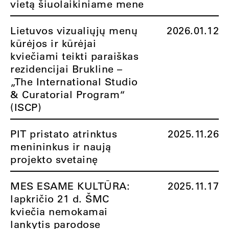
vietą šiuolaikiniame mene
Lietuvos vizualiųjų menų
2026.01.12
kūrėjos ir kūrėjai
kviečiami teikti paraiškas
rezidencijai Brukline –
„The International Studio
& Curatorial Program“
(ISCP)
PIT pristato atrinktus
2025.11.26
menininkus ir naują
projekto svetainę
MES ESAME KULTŪRA:
2025.11.17
lapkričio 21 d. ŠMC
kviečia nemokamai
lankytis parodose