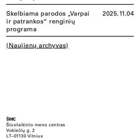
Skelbiama parodos „Varpai
2025.11.04
ir patrankos“ renginių
programa
(Naujienų archyvas)
ŠMC
Šiuolaikinio meno centras
Vokiečių g. 2
LT–01130 Vilnius