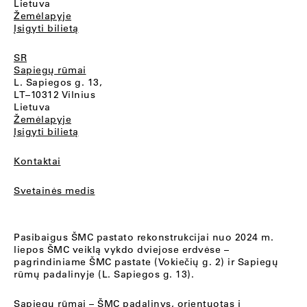
Lietuva
Žemėlapyje
Įsigyti bilietą
SR
Sapiegų rūmai
L. Sapiegos g. 13,
LT–10312 Vilnius
Lietuva
Žemėlapyje
Įsigyti bilietą
Kontaktai
Svetainės medis
Pasibaigus ŠMC pastato rekonstrukcijai nuo 2024 m.
liepos ŠMC veiklą vykdo dviejose erdvėse –
pagrindiniame ŠMC pastate (Vokiečių g. 2) ir Sapiegų
rūmų padalinyje (L. Sapiegos g. 13).
Sapiegų rūmai
– ŠMC padalinys, orientuotas į